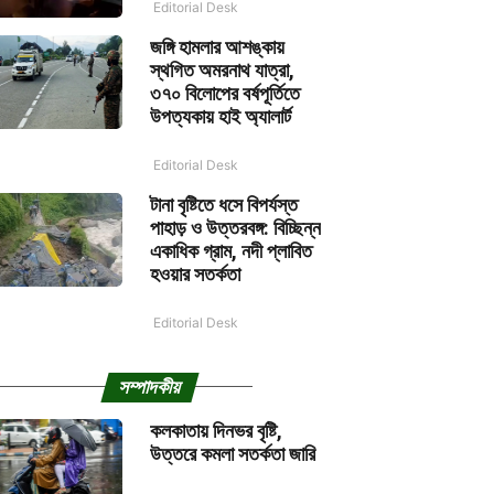
Editorial Desk
জঙ্গি হামলার আশঙ্কায়
স্থগিত অমরনাথ যাত্রা,
৩৭০ বিলোপের বর্ষপূর্তিতে
উপত্যকায় হাই অ্যালার্ট
Editorial Desk
টানা বৃষ্টিতে ধসে বিপর্যস্ত
পাহাড় ও উত্তরবঙ্গ: বিচ্ছিন্ন
একাধিক গ্রাম, নদী প্লাবিত
হওয়ার সতর্কতা
Editorial Desk
সম্পাদকীয়
কলকাতায় দিনভর বৃষ্টি,
উত্তরে কমলা সতর্কতা জারি