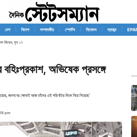
দেশ
বিদেশ
সম্পাদকীয়
স্পোর্টস
বিনোদন
স্বাস্থ্য
EPA
াঁপল কিয়েভ, মৃত ১৭
 বহিঃপ্রকাশ, অভিষেক প্রসঙ্গে
চালিয়েছে, জনগণের ক্ষোভই আজ তাঁদের এই পরিণতির দিকে নিয়ে গিয়েছে'
:18 pm