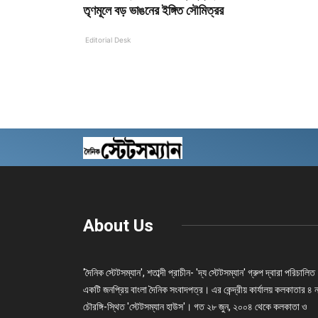
তৃণমূলে বড় ভাঙনের ইঙ্গিত সৌমিত্রর
Editorial Desk
About Us
'দৈনিক স্টেটসম্যান', শতাব্দী প্রাচীন- 'দ্য স্টেটসম্যান' গ্রুপ দ্বারা পরিচালিত
একটি জনপ্রিয় বাংলা দৈনিক সংবাদপত্র। এর কেন্দ্রীয় কার্যালয় কলকাতার ৪ 
চৌরঙ্গি-স্থিত 'স্টেটসম্যান হাউস'। গত ২৮ জুন, ২০০৪ থেকে কলকাতা ও