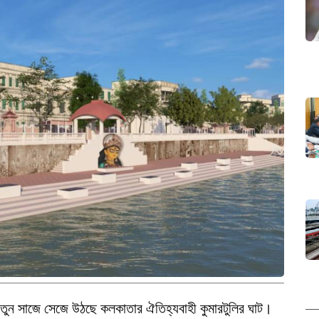
নতুন সাজে সেজে উঠছে কলকাতার ঐতিহ্যবাহী কুমারটুলির ঘাট।