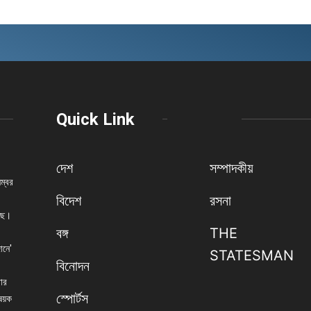
Quick Link
দেশ
সম্পাদকীয়
নম্বর
বিদেশ
রসনা
েছে।
বঙ্গ
THE
ানে'
STATESMAN
বিনোদন
বার
স্পোর্টস
িষয়ক