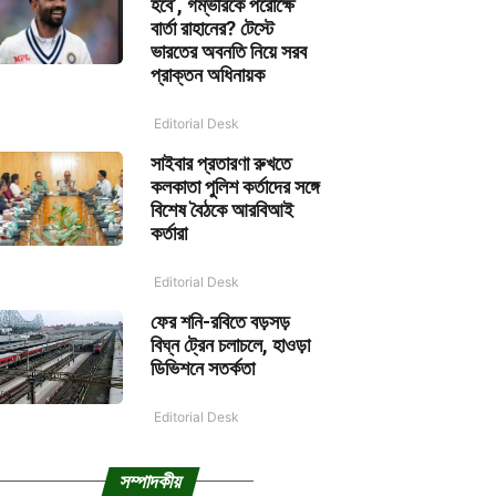
হবে’, গম্ভীরকে পরোক্ষে
বার্তা রাহানের? টেস্টে
ভারতের অবনতি নিয়ে সরব
প্রাক্তন অধিনায়ক
Editorial Desk
সাইবার প্রতারণা রুখতে
কলকাতা পুলিশ কর্তাদের সঙ্গে
বিশেষ বৈঠকে আরবিআই
কর্তারা
Editorial Desk
ফের শনি-রবিতে বড়সড়
বিঘ্ন ট্রেন চলাচলে, হাওড়া
ডিভিশনে সতর্কতা
Editorial Desk
সম্পাদকীয়