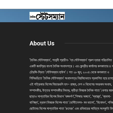
About Us
'দৈনিক স্টেটসম্যান', শতাব্দী প্রাচীন- 'দ্য স্টেটসম্যান' গ্রুপ দ্বারা পরিচালিত
একটি জনপ্রিয় বাংলা দৈনিক সংবাদপত্র। এর কেন্দ্রীয় কার্যালয় কলকাতার ৪ 
চৌরঙ্গি-স্থিত 'স্টেটসম্যান হাউস'। গত ২৮ জুন, ২০০৪ থেকে কলকাতা ও
শিলিগুড়িতে 'দৈনিক স্টেটসম্যান' সংবাদপত্র নিয়মিতভাবে প্রকাশিত হয়ে চল
এই পত্রিকার বিশেষ ফিচারগুলি হল– রাজ্য, দেশ ও বিদেশের সবরকম সংবাদ,
সম্পাদকীয়, উত্তর সম্পাদকীয় নিবন্ধ, ক্রীড়া বিষয়ক দৈনিক পাতা 'খেলার ময়দ
ছাড়াও সাপ্তাহিক বিশেষ বিভাগ 'বঙ্গদর্পণ','শিক্ষার অঙ্গনে', 'স্বাস্থ্য', 'ব্যবসা-
বাণিজ্য', ভ্রমণ বিষয়ক বিশেষ পাতা 'ডেস্টিনেশন- মন ভালো', 'বিনোদন', শনি
ছোটদের বিশেষ সাপ্তাহিক পাতা 'রংবেরং' এবং রবিবারের সাহিত্য সংস্কৃতি ব