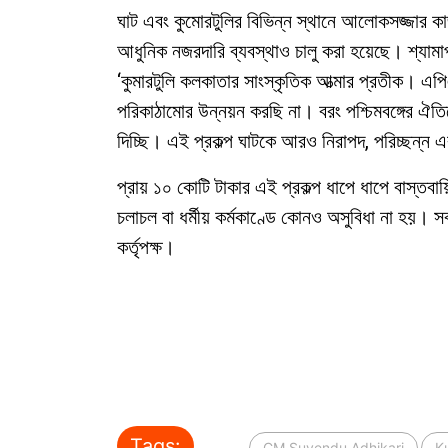
ঘাট এবং কুমোরটুলির বিভিন্ন স্থানে আলোকসজ্জার কা
আধুনিক নজরদারি ব্যবস্থাও চালু করা হয়েছে। শ্যামাপ্র
‘কুমারটুলি কলকাতার সাংস্কৃতিক আত্মার প্রতীক। এ
পরিকাঠামোর উন্নয়ন করছি না। বরং পশ্চিমবঙ্গের ঐতিহ্য
দিচ্ছি। এই প্রকল্প ঘাটকে আরও নিরাপদ, পরিচ্ছন্ন
প্রায় ১০ কোটি টাকার এই প্রকল্প ধাপে ধাপে বাস্তবায়
চলাচল বা ধর্মীয় কর্মকাণ্ডে কোনও অসুবিধা না হয়। 
কর্তৃপক্ষ।
Tags:
CM Suvendu Adhikari
K