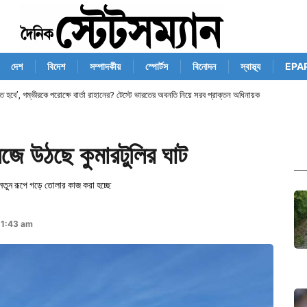
দেশ
বিদেশ
সম্পাদকীয়
স্পোর্টস
বিনোদন
স্বাস্থ্য
EPA
তে হবে’, গম্ভীরকে পরোক্ষে বার্তা রাহানের? টেস্টে ভারতের অবনতি নিয়ে সরব প্রাক্তন অধিনায়ক
েজে উঠছে কুমারটুলির ঘাট
র্ণ নতুন রূপে গড়ে তোলার কাজ করা হচ্ছে
11:43 am