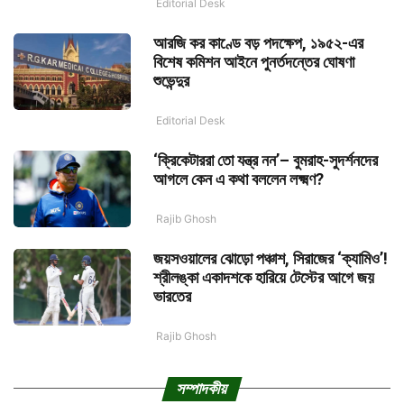
Editorial Desk
আরজি কর কাণ্ডে বড় পদক্ষেপ, ১৯৫২-এর
বিশেষ কমিশন আইনে পুনর্তদন্তের ঘোষণা
শুভেন্দুর
Editorial Desk
‘ক্রিকেটাররা তো যন্ত্র নন’– বুমরাহ-সুদর্শনদের
আগলে কেন এ কথা বললেন লক্ষ্মণ?
Rajib Ghosh
জয়সওয়ালের ঝোড়ো পঞ্চাশ, সিরাজের ‘ক্যামিও’!
শ্রীলঙ্কা একাদশকে হারিয়ে টেস্টের আগে জয়
ভারতের
Rajib Ghosh
সম্পাদকীয়