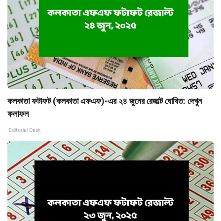
কলকাতা ফটাফট (কলকাতা এফএফ)-এর ২৪ জুনের রেজাল্ট ঘোষিত: দেখুন
ফলাফল
Editorial Desk