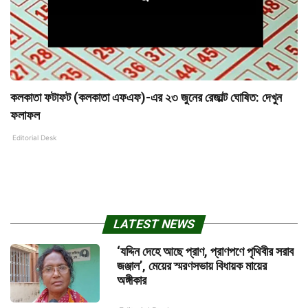
কলকাতা ফটাফট (কলকাতা এফএফ)-এর ২৩ জুনের রেজাল্ট ঘোষিত: দেখুন
ফলাফল
Editorial Desk
LATEST NEWS
‘যদ্দিন দেহে আছে প্রাণ, প্রাণপণে পৃথিবীর সরাব
জঞ্জাল’, মেয়ের স্মরণসভায় বিধায়ক মায়ের
অঙ্গীকার