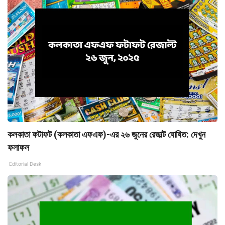
কলকাতা ফটাফট (কলকাতা এফএফ)-এর ২৬ জুনের রেজাল্ট ঘোষিত: দেখুন
ফলাফল
Editorial Desk