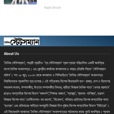
Rajib Ghosh
About Us
'দৈনিক স্টেটসম্যান', শতাব্দী প্রাচীন- 'দ্য স্টেটসম্যান' গ্রুপ দ্বারা পরিচালিত একটি জনপ্রিয়
বাংলা দৈনিক সংবাদপত্র। এর কেন্দ্রীয় কার্যালয় কলকাতার ৪ নম্বর চৌরঙ্গি-স্থিত 'স্টেটসম্যান
হাউস'। গত ২৮ জুন, ২০০৪ থেকে কলকাতা ও শিলিগুড়িতে 'দৈনিক স্টেটসম্যান' সংবাদপত্র
নিয়মিতভাবে প্রকাশিত হয়ে চলেছে। এই পত্রিকার বিশেষ ফিচারগুলি হল– রাজ্য, দেশ ও বিদেশের
সবরকম সংবাদ, সম্পাদকীয়, উত্তর সম্পাদকীয় নিবন্ধ, ক্রীড়া বিষয়ক দৈনিক পাতা 'খেলার ময়দানে'
ছাড়াও সাপ্তাহিক বিশেষ বিভাগ 'বঙ্গদর্পণ','শিক্ষার অঙ্গনে', 'স্বাস্থ্য', 'ব্যবসা- বাণিজ্য', ভ্রমণ
বিষয়ক বিশেষ পাতা 'ডেস্টিনেশন- মন ভালো', 'বিনোদন', শনিবার ছোটদের বিশেষ সাপ্তাহিক পাতা
'রংবেরং' এবং রবিবারের সাহিত্য সংস্কৃতি বিষয়ক তিন পৃষ্ঠার বিশেষ সাপ্তাহিক বিভাগ 'বিচিত্রা'।
এই ফিচারগুলি আমাদের 'দৈনিক স্টেটসম্যান' সংবাদপত্রের পাঠকদের কাছে খুবই জনপ্রিয়। প্রথম