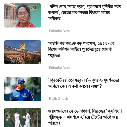
‘যদ্দিন দেহে আছে প্রাণ, প্রাণপণে পৃথিবীর সরাব
জঞ্জাল’, মেয়ের স্মরণসভায় বিধায়ক মায়ের
অঙ্গীকার
Editorial Desk
আরজি কর কাণ্ডে বড় পদক্ষেপ, ১৯৫২-এর
বিশেষ কমিশন আইনে পুনর্তদন্তের ঘোষণা
শুভেন্দুর
Editorial Desk
‘ক্রিকেটাররা তো যন্ত্র নন’– বুমরাহ-সুদর্শনদের
আগলে কেন এ কথা বললেন লক্ষ্মণ?
Rajib Ghosh
জয়সওয়ালের ঝোড়ো পঞ্চাশ, সিরাজের ‘ক্যামিও’!
শ্রীলঙ্কা একাদশকে হারিয়ে টেস্টের আগে জয়
ভারতের