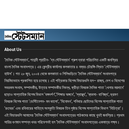
About Us
'দৈনিক স্টেটসম্যান', শতাব্দী প্রাচীন- 'দ্য স্টেটসম্যান' গ্রুপ দ্বারা পরিচালিত একটি জনপ্রিয়
বাংলা দৈনিক সংবাদপত্র। এর কেন্দ্রীয় কার্যালয় কলকাতার ৪ নম্বর চৌরঙ্গি-স্থিত 'স্টেটসম্যান
হাউস'। গত ২৮ জুন, ২০০৪ থেকে কলকাতা ও শিলিগুড়িতে 'দৈনিক স্টেটসম্যান' সংবাদপত্র
নিয়মিতভাবে প্রকাশিত হয়ে চলেছে। এই পত্রিকার বিশেষ ফিচারগুলি হল– রাজ্য, দেশ ও বিদেশের
সবরকম সংবাদ, সম্পাদকীয়, উত্তর সম্পাদকীয় নিবন্ধ, ক্রীড়া বিষয়ক দৈনিক পাতা 'খেলার ময়দানে'
ছাড়াও সাপ্তাহিক বিশেষ বিভাগ 'বঙ্গদর্পণ','শিক্ষার অঙ্গনে', 'স্বাস্থ্য', 'ব্যবসা- বাণিজ্য', ভ্রমণ
বিষয়ক বিশেষ পাতা 'ডেস্টিনেশন- মন ভালো', 'বিনোদন', শনিবার ছোটদের বিশেষ সাপ্তাহিক পাতা
'রংবেরং' এবং রবিবারের সাহিত্য সংস্কৃতি বিষয়ক তিন পৃষ্ঠার বিশেষ সাপ্তাহিক বিভাগ 'বিচিত্রা'।
এই ফিচারগুলি আমাদের 'দৈনিক স্টেটসম্যান' সংবাদপত্রের পাঠকদের কাছে খুবই জনপ্রিয়। প্রথম
সারির গুণমান সম্পন্ন খবর পরিবেশনই হল 'দৈনিক স্টেটসম্যান' সংবাদপত্রের একমাত্র লক্ষ্য।