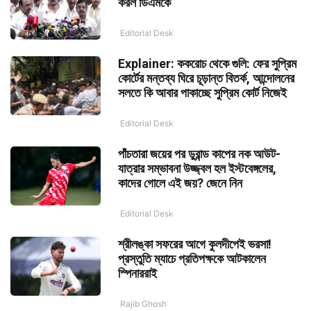
করল ডিএমকে
Editorial Desk
Explainer: ককরোচ থেকে গুলি: ফের সুপ্রিম
কোর্টের মন্তব্য ঘিরে চূড়ান্ত বিতর্ক, আন্দোলনের
সলতে কি আবার পাকাচ্ছে সুপ্রিম কোর্ট নিজেই
Editorial Desk
পাঁচতারা জয়ের পর ডুরান্ড কাপের নক আউট-
যাত্রার সম্ভাবনা উজ্জ্বল হল ইস্টবেঙ্গলের,
কাদের গোলে এই জয়? জেনে নিন
Editorial Desk
শ্রীলঙ্কা সফরের আগে কুলদীপেই ভরসা!
প্রস্তুতি ম্যাচে প্রতিপক্ষকে আটকালেন
স্পিনাররাই
Rajib Ghosh