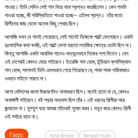
গাওয়া। তিনি সেদিন সেই গান নিয়ে নানা প্রশ্নও করেছিলেন। কেন গানটা
গাওয়া হচ্ছে, কী পরিস্থিতিতে গাওয়া হচ্ছে– এইসব প্রশ্ন। তাঁর মতো
শিল্পীদের কাছ থেকে অনেক কিছু শেখার ছিল।
আশাজি যখন যে গানই গেয়েছেন, সেই গানেই নিজেকে পাল্টে ফেলেছেন। একটা
দুঃসাহসিক কথা বলছি, এই পাল্টে ফেলা হয়তো লতাজির ক্ষেত্রে এতটা ছিল না।
কিন্তু আশাজি একটা আরবিক গানেও অদ্ভুতভাবে নিজের গলা দিতেন। যেন
ওই দেশেরই কোনও মেয়ে গাইছেন। ইংরেজি গান হোক, ইন্ডিয়ান ক্লাসিক্যাল
গান হোক, সবগানই তিনি এমনভাবে গেয়ে গিয়েছেন যে, পাকা পাকা গায়িকারাও
ওভাবে গাইতে পারবে না।
আশা ভোঁসলের বাংলা উচ্চারণটাও অসাধারণ ছিল। মনেই হতো না যে, কোনও
অবাঙ্গালী গাইছেন। বই পড়ার অভ্যাস ছিল তাঁর। এই ধরনের শিল্পীরা আর
জন্মাবেন না। যুগযুগ ধরে আমরা তাঁদেরই পুজো করব। নতুন করে কোনও শিল্পী
ওই পর্যায়ে যাবে না।
Tags:
Asha Bhosle
Bengali music