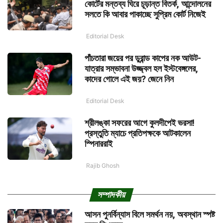
কোর্টের মন্তব্য ঘিরে চূড়ান্ত বিতর্ক, আন্দোলনের
সলতে কি আবার পাকাচ্ছে সুপ্রিম কোর্ট নিজেই
Editorial Desk
পাঁচতারা জয়ের পর ডুরান্ড কাপের নক আউট-
যাত্রার সম্ভাবনা উজ্জ্বল হল ইস্টবেঙ্গলের,
কাদের গোলে এই জয়? জেনে নিন
Editorial Desk
শ্রীলঙ্কা সফরের আগে কুলদীপেই ভরসা!
প্রস্তুতি ম্যাচে প্রতিপক্ষকে আটকালেন
স্পিনাররাই
Rajib Ghosh
সম্পাদকীয়
আসন পুনর্বিন্যাস বিলে সমর্থন নয়, অবস্থান স্পষ্ট