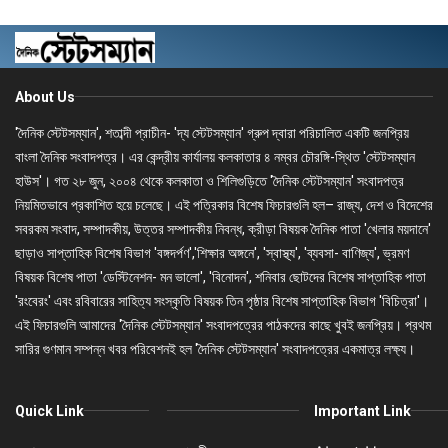
About Us
'দৈনিক স্টেটসম্যান', শতাব্দী প্রাচীন- 'দ্য স্টেটসম্যান' গ্রুপ দ্বারা পরিচালিত একটি জনপ্রিয়
বাংলা দৈনিক সংবাদপত্র। এর কেন্দ্রীয় কার্যালয় কলকাতার ৪ নম্বর চৌরঙ্গি-স্থিত 'স্টেটসম্যান
হাউস'। গত ২৮ জুন, ২০০৪ থেকে কলকাতা ও শিলিগুড়িতে 'দৈনিক স্টেটসম্যান' সংবাদপত্র
নিয়মিতভাবে প্রকাশিত হয়ে চলেছে। এই পত্রিকার বিশেষ ফিচারগুলি হল– রাজ্য, দেশ ও বিদেশের
সবরকম সংবাদ, সম্পাদকীয়, উত্তর সম্পাদকীয় নিবন্ধ, ক্রীড়া বিষয়ক দৈনিক পাতা 'খেলার ময়দানে'
ছাড়াও সাপ্তাহিক বিশেষ বিভাগ 'বঙ্গদর্পণ','শিক্ষার অঙ্গনে', 'স্বাস্থ্য', 'ব্যবসা- বাণিজ্য', ভ্রমণ
বিষয়ক বিশেষ পাতা 'ডেস্টিনেশন- মন ভালো', 'বিনোদন', শনিবার ছোটদের বিশেষ সাপ্তাহিক পাতা
'রংবেরং' এবং রবিবারের সাহিত্য সংস্কৃতি বিষয়ক তিন পৃষ্ঠার বিশেষ সাপ্তাহিক বিভাগ 'বিচিত্রা'।
এই ফিচারগুলি আমাদের 'দৈনিক স্টেটসম্যান' সংবাদপত্রের পাঠকদের কাছে খুবই জনপ্রিয়। প্রথম
সারির গুণমান সম্পন্ন খবর পরিবেশনই হল 'দৈনিক স্টেটসম্যান' সংবাদপত্রের একমাত্র লক্ষ্য।
Quick Link
Important Link