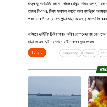
রাজ্য জু অথরিটির তরফে সৌরভ চৌধুরি আরও বলেন, ‘রেড পান্ডা
তাদের ডিএনএ, টিস্যু সংরক্ষণ করতে বায়ো ব্যাঙ্কিং গবেষণ
প্রজননের উদ্দেশ্যে রেড পান্ডা ছাড়া হয়েছে। স্বাভাবিক বন্
বর্তমানে দার্জিলিং চিড়িয়াখানার অধীন তোপকেদাড়ায় রেড পান্ডা
ছাড়া হয়েছে ৯টি। সেখানে ৫টি শাবকের জন্ম হয়েছে।
Tags:
Darjeeling
three
top
RE