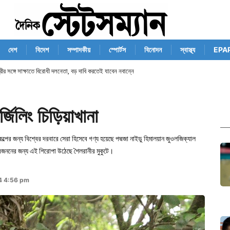
দেশ
বিদেশ
সম্পাদকীয়
স্পোর্টস
বিনোদন
স্বাস্থ্য
EPA
্রীর সঙ্গে সাক্ষাতে বিরোধী দলনেতা, বড় দাবি করতেই যাবেন নবান্নে
র্জিলিং চিড়িয়াখানা
কল্পের জন্য বিশ্বের দরবারে সেরা হিসেবে গণ্য হয়েছে পদ্মজা নাইডু হিমালয়ান জুওলজিক্যাল
 ও প্রজননের জন্য এই শিরোপা উঠেছে শৈলরানীর মুকুটে।
4 4:56 pm