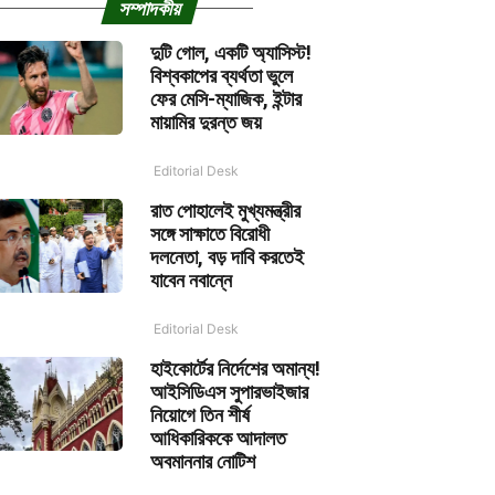
সম্পাদকীয়
দুটি গোল, একটি অ্যাসিস্ট!
বিশ্বকাপের ব্যর্থতা ভুলে
ফের মেসি-ম্যাজিক, ইন্টার
মায়ামির দুরন্ত জয়
Editorial Desk
রাত পোহালেই মুখ্যমন্ত্রীর
সঙ্গে সাক্ষাতে বিরোধী
দলনেতা, বড় দাবি করতেই
যাবেন নবান্নে
Editorial Desk
হাইকোর্টের নির্দেশের অমান্য!
আইসিডিএস সুপারভাইজার
নিয়োগে তিন শীর্ষ
আধিকারিককে আদালত
অবমাননার নোটিশ