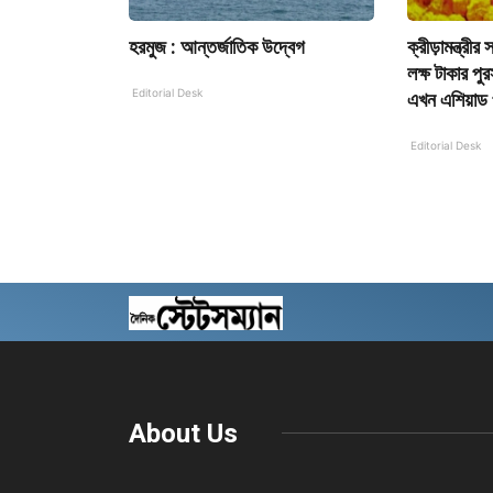
হরমুজ : আন্তর্জাতিক উদ্বেগ
ক্রীড়ামন্ত্রী
লক্ষ টাকার পু
Editorial Desk
এখন এশিয়াড 
Editorial Desk
About Us