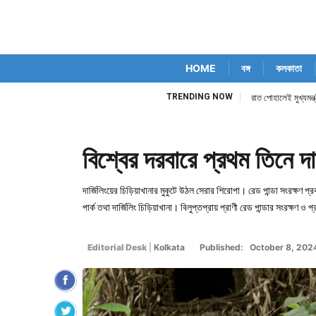
HOME
বঙ্গ
কলকাতা
TRENDING NOW
রাত পোহালেই মুখ্যমন্ত
বিশ্বের দরবারে প্রথম তিনে দা
দার্জিলিংয়ের চিড়িয়াখানার মুকুটে উঠল সেরার শিরোপা। রেড পান্ডা সংরক্ষণ প্র
পার্ক তথা দার্জিলিং চিড়িয়াখানা। বিলুপ্তপ্রায় প্রাণী রেড পান্ডার সংরক্ষণ
Editorial Desk
|
Kolkata
Published: October 8, 202