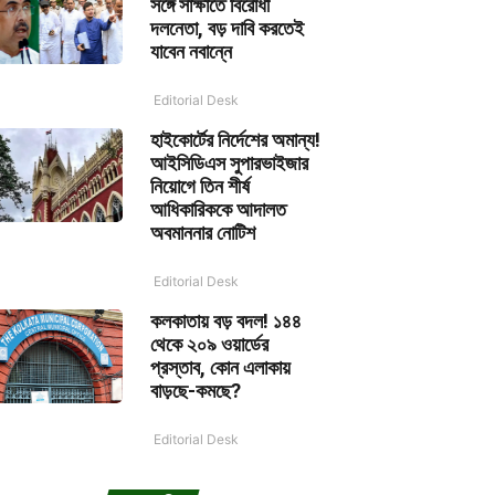
সঙ্গে সাক্ষাতে বিরোধী
দলনেতা, বড় দাবি করতেই
যাবেন নবান্নে
Editorial Desk
হাইকোর্টের নির্দেশের অমান্য!
আইসিডিএস সুপারভাইজার
নিয়োগে তিন শীর্ষ
আধিকারিককে আদালত
অবমাননার নোটিশ
Editorial Desk
কলকাতায় বড় বদল! ১৪৪
থেকে ২০৯ ওয়ার্ডের
প্রস্তাব, কোন এলাকায়
বাড়ছে-কমছে?
Editorial Desk