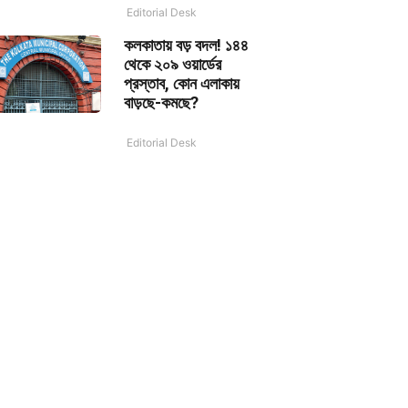
Editorial Desk
কলকাতায় বড় বদল! ১৪৪
থেকে ২০৯ ওয়ার্ডের
প্রস্তাব, কোন এলাকায়
বাড়ছে-কমছে?
Editorial Desk