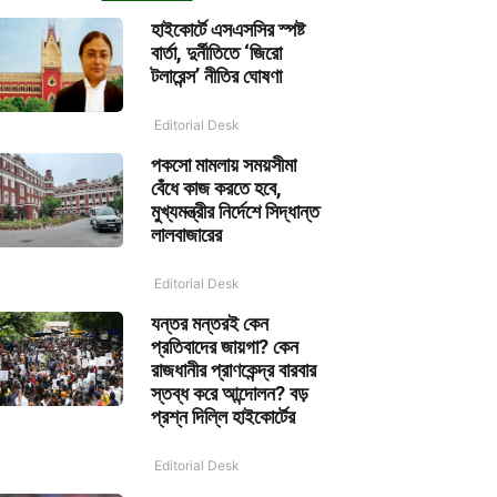
হাইকোর্টে এসএসসির স্পষ্ট
বার্তা, দুর্নীতিতে ‘জিরো
টলারেন্স’ নীতির ঘোষণা
Editorial Desk
পকসো মামলায় সময়সীমা
বেঁধে কাজ করতে হবে,
মুখ্যমন্ত্রীর নির্দেশে সিদ্ধান্ত
লালবাজারের
Editorial Desk
যন্তর মন্তরই কেন
প্রতিবাদের জায়গা? কেন
রাজধানীর প্রাণকেন্দ্র বারবার
স্তব্ধ করে আন্দোলন? বড়
প্রশ্ন দিল্লি হাইকোর্টের
Editorial Desk