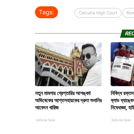
Tags:
Calcutta High Court
Ram
RE
নতুন মামলায় গ্রেপ্তারির আশঙ্কা!
নিষিদ্ধ রক্ত
অভিষেকের আপ্তসহায়কের দ্রুত শুনানির
ব্লাড ব্যাঙ্ক
আবেদন খারিজ
নিষেধাজ্ঞা, হা
Editorial Desk
Editorial Desk