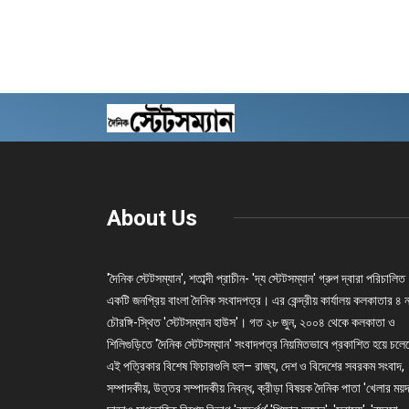
About Us
'দৈনিক স্টেটসম্যান', শতাব্দী প্রাচীন- 'দ্য স্টেটসম্যান' গ্রুপ দ্বারা পরিচালিত
একটি জনপ্রিয় বাংলা দৈনিক সংবাদপত্র। এর কেন্দ্রীয় কার্যালয় কলকাতার ৪ 
চৌরঙ্গি-স্থিত 'স্টেটসম্যান হাউস'। গত ২৮ জুন, ২০০৪ থেকে কলকাতা ও
শিলিগুড়িতে 'দৈনিক স্টেটসম্যান' সংবাদপত্র নিয়মিতভাবে প্রকাশিত হয়ে চল
এই পত্রিকার বিশেষ ফিচারগুলি হল– রাজ্য, দেশ ও বিদেশের সবরকম সংবাদ,
সম্পাদকীয়, উত্তর সম্পাদকীয় নিবন্ধ, ক্রীড়া বিষয়ক দৈনিক পাতা 'খেলার ময়দ