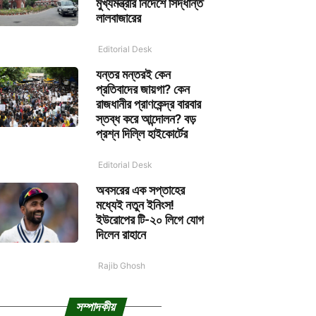
মুখ্যমন্ত্রীর নির্দেশে সিদ্ধান্ত
লালবাজারের
Editorial Desk
যন্তর মন্তরই কেন
প্রতিবাদের জায়গা? কেন
রাজধানীর প্রাণকেন্দ্র বারবার
স্তব্ধ করে আন্দোলন? বড়
প্রশ্ন দিল্লি হাইকোর্টের
Editorial Desk
অবসরের এক সপ্তাহের
মধ্যেই নতুন ইনিংস!
ইউরোপের টি-২০ লিগে যোগ
দিলেন রাহানে
Rajib Ghosh
সম্পাদকীয়