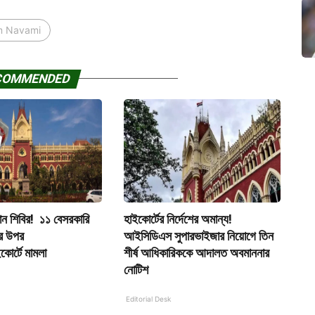
 Navami
COMMENDED
দান শিবির! ১১ বেসরকারি
হাইকোর্টের নির্দেশের অমান্য!
ের উপর
আইসিডিএস সুপারভাইজার নিয়োগে তিন
ইকোর্টে মামলা
শীর্ষ আধিকারিককে আদালত অবমাননার
নোটিশ
Editorial Desk