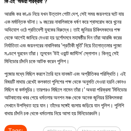
কি এই ‘অভয়া পরিক্রমা’ ?
আরজি কর কাণ্ড নিয়ে যখন উত্তাল গোটা দেশ, সেই সময় জয়নগরে ঘটে যায়
এক মর্মান্তিক ঘটনা। ৯ বছরের নাবালিকাকে ধর্ষণ করে শ্বাসরোধ করে খুনের
অভিযোগ ওঠে প্রতিবেশী যুবকের বিরুদ্ধে। তাই জুনিয়র চিকিৎসকদের পক্ষ
থেকে আগেই জানিয়ে দেওয়া হয় দুর্গোৎসবে মহাষষ্ঠীর দিন তাঁরা আরজি করের
নির্যাতিতা এবং জয়নগরের নাবালিকার ‘প্রতীকী মূর্তি’ নিয়ে তিলোত্তমার পুজো
মণ্ডপে ঘুরবেন তাঁরা। তুলবেন ‘উই ওয়ান্ট জাস্টিস’ স্লোগান। কিন্তু সেই
মিনিডোর চাঁদনি চকে আটক করেন পুলিশ।
পুজোর মধ্যে মিছিল করলে তৈরি হবে যানজট এবং অপ্রীতিকর পরিস্থিতি। এই
বিষয়টি মাথায় রেখেই কলকাতা পুলিশের পক্ষ থেকে অনুমতি দেওয়া হয়নি কোনও
মিছিল বা কর্মসূচির। তারপরও মিছিলে নামেন তাঁরা।’ অভয়া পরিক্রমা ‘মিনিডোর
আটকানোর খবর পেয়ে ধর্মতলার অনশন মঞ্চ থেকে অনেক জুনিয়র চিকিৎসকরা
সেখানে উপস্থিত হয়ে যান। তাঁদের সঙ্গেই বচসায় জড়িয়ে যান পুলিশ। পুলিশি
বাধায় চাঁদনি চক থেকে ধর্মতলায় নিয়ে আসা হয় মিনিডোরগুলি।
Tags: