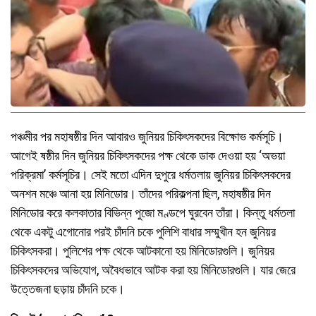
পঞ্চমীর পর মহাষষ্ঠীর দিন আবারও জুনিয়র চিকিৎসকদের বিক্ষোভ কর্মসূচি।
আগেই ষষ্ঠীর দিন জুনিয়র চিকিৎসকদের পক্ষ থেকে ডাক দেওয়া হয় ‘অভয়া
পরিক্রমা’ কর্মসূচির। সেই মতো এদিন দুপুরে ধর্মতলায় জুনিয়র চিকিৎসকদের
অনশন মঞ্চে আনা হয় মিনিডোর। তাঁদের পরিকল্পনা ছিল, মহাষষ্ঠীর দিন
মিনিডোর করে কলকাতার বিভিন্ন পুজো মণ্ডপে ঘুরবেন তাঁরা। কিন্তু ধর্মতলা
থেকে একটু এগোনোর পরই চাঁদনি চকে পুলিশি বাধার সম্মুখীন হন জুনিয়র
চিকিৎসকরা। পুলিশের পক্ষ থেকে আটকানো হয় মিনিডোরগুলি। জুনিয়র
চিকিৎসকদের অভিযোগ, অবৈধভাবে আটক করা হয় মিনিডোরগুলি। যার জেরে
উত্তেজনা ছড়ায় চাঁদনি চকে।