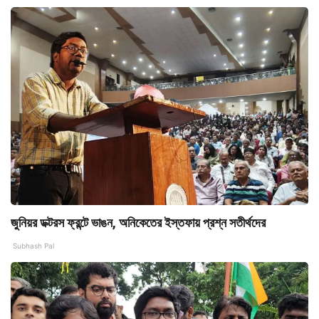
জুনিয়র ডক্টরস ফ্রন্টে ভাঙন, অনিকেতের ইস্তফায় প্রশ্ন সতীর্থদের
Subhash Pal