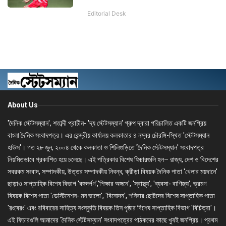
Editorial Desk
About Us
'দৈনিক স্টেটসম্যান', শতাব্দী প্রাচীন- 'দ্য স্টেটসম্যান' গ্রুপ দ্বারা পরিচালিত একটি জনপ্রিয়
বাংলা দৈনিক সংবাদপত্র। এর কেন্দ্রীয় কার্যালয় কলকাতার ৪ নম্বর চৌরঙ্গি-স্থিত 'স্টেটসম্যান
হাউস'। গত ২৮ জুন, ২০০৪ থেকে কলকাতা ও শিলিগুড়িতে 'দৈনিক স্টেটসম্যান' সংবাদপত্র
নিয়মিতভাবে প্রকাশিত হয়ে চলেছে। এই পত্রিকার বিশেষ ফিচারগুলি হল– রাজ্য, দেশ ও বিদেশের
সবরকম সংবাদ, সম্পাদকীয়, উত্তর সম্পাদকীয় নিবন্ধ, ক্রীড়া বিষয়ক দৈনিক পাতা 'খেলার ময়দানে'
ছাড়াও সাপ্তাহিক বিশেষ বিভাগ 'বঙ্গদর্পণ','শিক্ষার অঙ্গনে', 'স্বাস্থ্য', 'ব্যবসা- বাণিজ্য', ভ্রমণ
বিষয়ক বিশেষ পাতা 'ডেস্টিনেশন- মন ভালো', 'বিনোদন', শনিবার ছোটদের বিশেষ সাপ্তাহিক পাতা
'রংবেরং' এবং রবিবারের সাহিত্য সংস্কৃতি বিষয়ক তিন পৃষ্ঠার বিশেষ সাপ্তাহিক বিভাগ 'বিচিত্রা'।
এই ফিচারগুলি আমাদের 'দৈনিক স্টেটসম্যান' সংবাদপত্রের পাঠকদের কাছে খুবই জনপ্রিয়। প্রথম