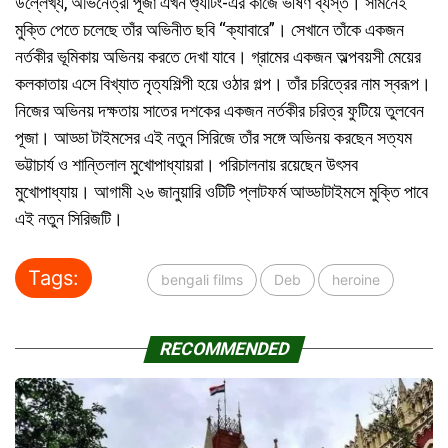
উল্লেখ্য, অভিনেত্রী পূজা এখন শ্যুটিং-এর কাজে ভীষণ ব্যস্ত। সামনেই
মুক্তি পেতে চলেছে তাঁর অভিনীত ছবি “ক্যাবারে”। সেখানে তাঁকে একজন
নর্তকীর ভূমিকায় অভিনয় করতে দেখা যাবে। গ্রামের একজন অল্পবয়সী মেয়ের
কলকাতায় এসে বিখ্যাত নৃত্যশিল্পী হয়ে ওঠার গল্প। তাঁর চরিত্রের নাম স্বরূপ।
নিজের অভিনয় দক্ষতায় সাতের দশকের একজন নর্তকীর চরিত্র ফুটিয়ে তুলবেন
পূজা। আড্ডা টাইমসের এই নতুন সিরিজে তাঁর সঙ্গে অভিনয় করছেন সত্যম
ভট্টাচার্য ও শান্তিলাল মুখোপাধ্যায়রা। পরিচালনায় রয়েছেন উৎসব
মুখোপাধ্যায়। আগামী ২৬ জানুয়ারি ওটিটি প্লাটফর্ম আড্ডাটাইমসে মুক্তি পাবে
এই নতুন সিরিজটি।
Tags:
bengali films
Deb
heroine
RECOMMENDED