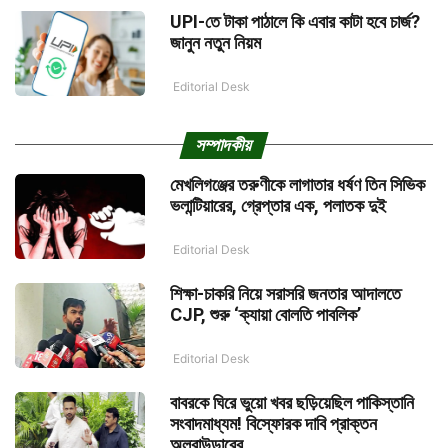
UPI-তে টাকা পাঠালে কি এবার কাটা হবে চার্জ?
জানুন নতুন নিয়ম
Editorial Desk
সম্পাদকীয়
মেখলিগঞ্জের তরুণীকে লাগাতার ধর্ষণ তিন সিভিক
ভলান্টিয়ারের, গ্রেপ্তার এক, পলাতক দুই
Editorial Desk
শিক্ষা-চাকরি নিয়ে সরাসরি জনতার আদালতে
CJP, শুরু ‘ক্যায়া বোলতি পাবলিক’
Editorial Desk
বাবরকে ঘিরে ভুয়ো খবর ছড়িয়েছিল পাকিস্তানি
সংবাদমাধ্যম! বিস্ফোরক দাবি প্রাক্তন
অলরাউন্ডারের