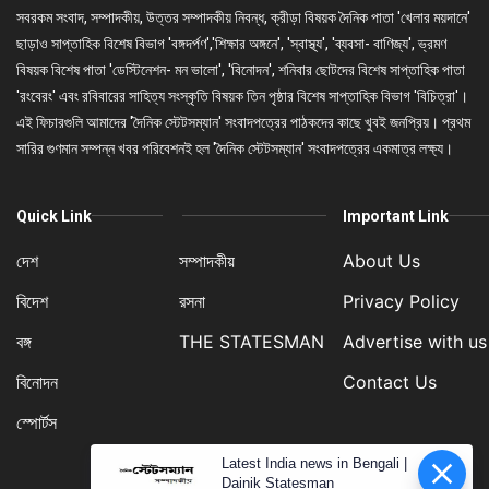
সবরকম সংবাদ, সম্পাদকীয়, উত্তর সম্পাদকীয় নিবন্ধ, ক্রীড়া বিষয়ক দৈনিক পাতা 'খেলার ময়দানে'
ছাড়াও সাপ্তাহিক বিশেষ বিভাগ 'বঙ্গদর্পণ','শিক্ষার অঙ্গনে', 'স্বাস্থ্য', 'ব্যবসা- বাণিজ্য', ভ্রমণ
বিষয়ক বিশেষ পাতা 'ডেস্টিনেশন- মন ভালো', 'বিনোদন', শনিবার ছোটদের বিশেষ সাপ্তাহিক পাতা
'রংবেরং' এবং রবিবারের সাহিত্য সংস্কৃতি বিষয়ক তিন পৃষ্ঠার বিশেষ সাপ্তাহিক বিভাগ 'বিচিত্রা'।
এই ফিচারগুলি আমাদের 'দৈনিক স্টেটসম্যান' সংবাদপত্রের পাঠকদের কাছে খুবই জনপ্রিয়। প্রথম
সারির গুণমান সম্পন্ন খবর পরিবেশনই হল 'দৈনিক স্টেটসম্যান' সংবাদপত্রের একমাত্র লক্ষ্য।
Quick Link
Important Link
দেশ
সম্পাদকীয়
About Us
বিদেশ
রসনা
Privacy Policy
বঙ্গ
THE STATESMAN
Advertise with us
বিনোদন
Contact Us
স্পোর্টস
Latest India news in Bengali |
Dainik Statesman