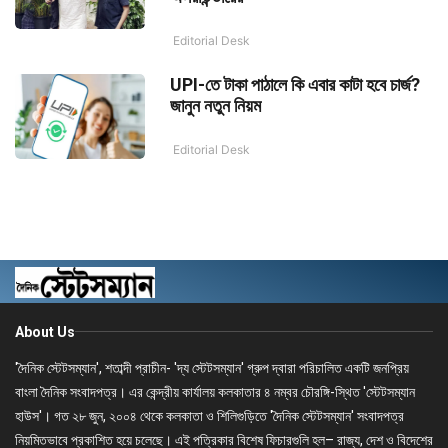
Editorial Desk
UPI-তে টাকা পাঠালে কি এবার কাটা হবে চার্জ?
জানুন নতুন নিয়ম
Editorial Desk
About Us
'দৈনিক স্টেটসম্যান', শতাব্দী প্রাচীন- 'দ্য স্টেটসম্যান' গ্রুপ দ্বারা পরিচালিত একটি জনপ্রিয়
বাংলা দৈনিক সংবাদপত্র। এর কেন্দ্রীয় কার্যালয় কলকাতার ৪ নম্বর চৌরঙ্গি-স্থিত 'স্টেটসম্যান
হাউস'। গত ২৮ জুন, ২০০৪ থেকে কলকাতা ও শিলিগুড়িতে 'দৈনিক স্টেটসম্যান' সংবাদপত্র
নিয়মিতভাবে প্রকাশিত হয়ে চলেছে। এই পত্রিকার বিশেষ ফিচারগুলি হল– রাজ্য, দেশ ও বিদেশের