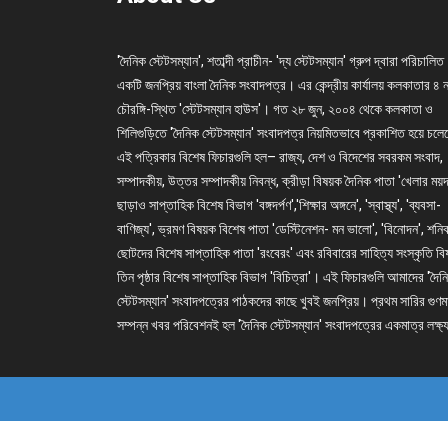
'দৈনিক স্টেটসম্যান', শতাব্দী প্রাচীন- 'দ্য স্টেটসম্যান' গ্রুপ দ্বারা পরিচালিত
একটি জনপ্রিয় বাংলা দৈনিক সংবাদপত্র। এর কেন্দ্রীয় কার্যালয় কলকাতার ৪ 
চৌরঙ্গি-স্থিত 'স্টেটসম্যান হাউস'। গত ২৮ জুন, ২০০৪ থেকে কলকাতা ও
শিলিগুড়িতে 'দৈনিক স্টেটসম্যান' সংবাদপত্র নিয়মিতভাবে প্রকাশিত হয়ে চল
এই পত্রিকার বিশেষ ফিচারগুলি হল– রাজ্য, দেশ ও বিদেশের সবরকম সংবাদ,
সম্পাদকীয়, উত্তর সম্পাদকীয় নিবন্ধ, ক্রীড়া বিষয়ক দৈনিক পাতা 'খেলার ময়দ
ছাড়াও সাপ্তাহিক বিশেষ বিভাগ 'বঙ্গদর্পণ','শিক্ষার অঙ্গনে', 'স্বাস্থ্য', 'ব্যবসা-
বাণিজ্য', ভ্রমণ বিষয়ক বিশেষ পাতা 'ডেস্টিনেশন- মন ভালো', 'বিনোদন', শনি
ছোটদের বিশেষ সাপ্তাহিক পাতা 'রংবেরং' এবং রবিবারের সাহিত্য সংস্কৃতি ব
তিন পৃষ্ঠার বিশেষ সাপ্তাহিক বিভাগ 'বিচিত্রা'। এই ফিচারগুলি আমাদের 'দৈন
স্টেটসম্যান' সংবাদপত্রের পাঠকদের কাছে খুবই জনপ্রিয়। প্রথম সারির গুণম
সম্পন্ন খবর পরিবেশনই হল 'দৈনিক স্টেটসম্যান' সংবাদপত্রের একমাত্র লক্ষ