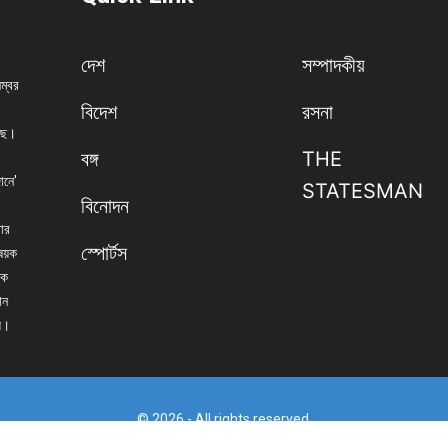
দেশ
সম্পাদকীয়
নম্বর
বিদেশ
রসনা
েছে।
বঙ্গ
THE
ানে'
STATESMAN
বিনোদন
বার
স্পোর্টস
িষয়ক
িক
ান
্য।
© 2026 - All rights reserved.