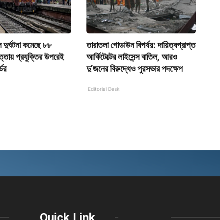
দুর্ঘটনা কমেছে ৮৮
তারাতলা গোডাউন বিপর্যয়: দায়িত্বপ্রাপ্ত
ত্তায় প্রযুক্তির উপরেই
আর্কিটেক্টের লাইসেন্স বাতিল, আরও
ডের
দু’জনের বিরুদ্ধেও পুরসভার পদক্ষেপ
Editorial Desk
Quick Link