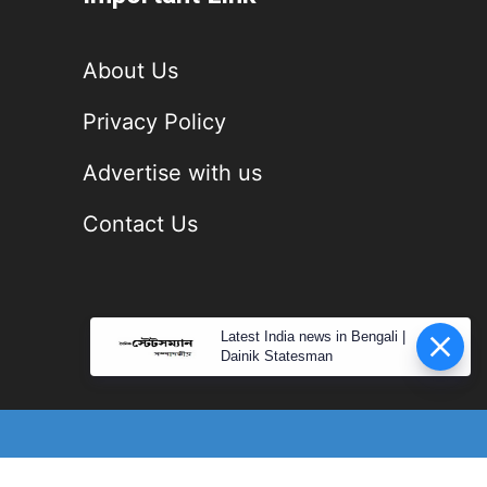
About Us
Privacy Policy
Advertise with us
Contact Us
Latest India news in Bengali |
Dainik Statesman