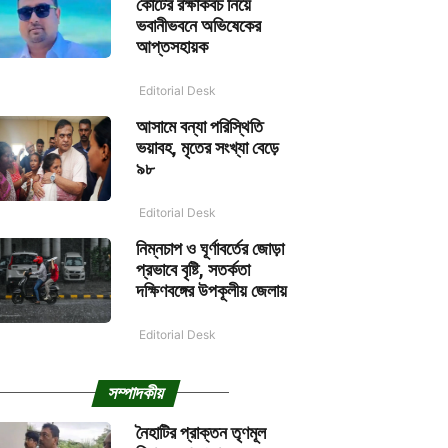
কোর্টের রক্ষাকবচ নিয়ে
ভবানীভবনে অভিষেকের
আপ্তসহায়ক
Editorial Desk
আসামে বন্যা পরিস্থিতি
ভয়াবহ, মৃতের সংখ্যা বেড়ে
৯৮
Editorial Desk
নিম্নচাপ ও ঘূর্ণাবর্তের জোড়া
প্রভাবে বৃষ্টি, সতর্কতা
দক্ষিণবঙ্গের উপকূলীয় জেলায়
Editorial Desk
সম্পাদকীয়
নৈহাটির প্রাক্তন তৃণমূল