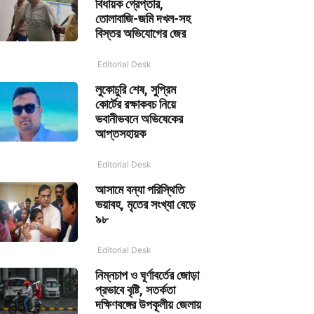
বিধায়ক গ্রেপ্তার,
তোলাবাজি-জমি দখল-সহ
বিস্তর অভিযোগের জের
Editorial Desk
লুকোচুরি শেষ, সুপ্রিম
কোর্টের রক্ষাকবচ নিয়ে
ভবানীভবনে অভিষেকের
আপ্তসহায়ক
Editorial Desk
আসামে বন্যা পরিস্থিতি
ভয়াবহ, মৃতের সংখ্যা বেড়ে
৯৮
Editorial Desk
নিম্নচাপ ও ঘূর্ণাবর্তের জোড়া
প্রভাবে বৃষ্টি, সতর্কতা
দক্ষিণবঙ্গের উপকূলীয় জেলায়