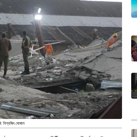
ি: বিশ্বজিৎ ঘোষাল