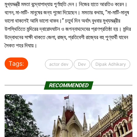
মুখ্যমন্ত্রী মমতা বন্দ্যোপাধ্যায় পূ্র্ণাহুতি দেন। নিজের হাতে আরতিও করেন।
বলেন, মা-মাটি- মানুষের জন্য পুজো দিয়েছেন। মমতার কথায়, “মা-মাটি-মানুষ
ভালো থাকলেই আমি ভালো থাকব।” চতুর্থ দিন অর্থাৎ বুধবার মুখ্যমন্ত্রীর
উপস্থিতিতে মন্দিরের দ্বারোদঘাটন ও জগন্নাথদেবের প্রাণপ্রতিষ্ঠা হয়। মন্দির
উদ্বোধনের সাক্ষী থাকতে জেলা, রাজ্য, প্রতিবেশী রাজ্যের বহু পুণ্যার্থী যাবেন
সৈকত শহর দিঘায়।
Tags:
actor dev
Dev
Dipak Adhikary
RECOMMENDED