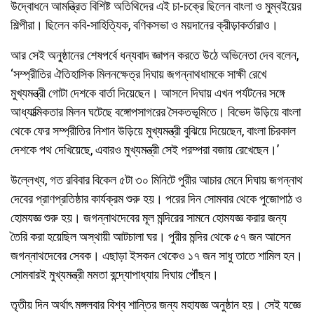
উদ্বোধনে আমন্ত্রিত বিশিষ্ট অতিথিদের এই চা-চক্রে ছিলেন বাংলা ও মুম্বইয়ের
শিল্পীরা। ছিলেন কবি-সাহিত্যিক, বণিকসভা ও ময়দানের ক্রীড়াকর্তারাও।
আর সেই অনুষ্ঠানের শেষপর্বে ধন্যবাদ জ্ঞাপন করতে উঠে অভিনেতা দেব বলেন,
‘সম্প্রীতির ঐতিহাসিক মিলনক্ষেত্র দিঘায় জগন্নাথধামকে সাক্ষী রেখে
মুখ্যমন্ত্রী গোটা দেশকে বার্তা দিয়েছেন। আসলে দিঘায় এখন পর্যটনের সঙ্গে
আধ্যাত্মিকতার মিলন ঘটেছে বঙ্গোপসাগরের সৈকতভূমিতে। বিভেদ উড়িয়ে বাংলা
থেকে ফের সম্প্রীতির নিশান উড়িয়ে মুখ্যমন্ত্রী বুঝিয়ে দিয়েছেন, বাংলা চিরকাল
দেশকে পথ দেখিয়েছে, এবারও মুখ্যমন্ত্রী সেই পরম্পরা বজায় রেখেছেন।’
উল্লেখ্য, গত রবিবার বিকেল ৫টা ৩০ মিনিটে পুরীর আচার মেনে দিঘায় জগন্নাথ
দেবের প্রাণপ্রতিষ্ঠার কার্যক্রম শুরু হয়। পরের দিন সোমবার থেকে পুজোপাঠ ও
হোমযজ্ঞ শুরু হয়। জগন্নাথদেবের মূল মন্দিরের সামনে হোমযজ্ঞ করার জন্য
তৈরি করা হয়েছিল অস্থায়ী আটচালা ঘর। পুরীর মন্দির থেকে ৫৭ জন আসেন
জগন্নাথদেবের সেবক। এছাড়া ইসকন থেকেও ১৭ জন সাধু তাতে শামিল হন।
সোমবারই মুখ্যমন্ত্রী মমতা বন্দ্যোপাধ্যায় দিঘায় পৌঁছন।
তৃতীয় দিন অর্থাৎ মঙ্গলবার বিশ্ব শান্তির জন্য মহাযজ্ঞ অনুষ্ঠান হয়। সেই যজ্ঞে