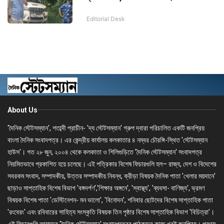
Editorial Desk
About Us
'দৈনিক স্টেটসম্যান', শতাব্দী প্রাচীন- 'দ্য স্টেটসম্যান' গ্রুপ দ্বারা পরিচালিত একটি জনপ্রিয়
বাংলা দৈনিক সংবাদপত্র। এর কেন্দ্রীয় কার্যালয় কলকাতার ৪ নম্বর চৌরঙ্গি-স্থিত 'স্টেটসম্যান
হাউস'। গত ২৮ জুন, ২০০৪ থেকে কলকাতা ও শিলিগুড়িতে 'দৈনিক স্টেটসম্যান' সংবাদপত্র
নিয়মিতভাবে প্রকাশিত হয়ে চলেছে। এই পত্রিকার বিশেষ ফিচারগুলি হল– রাজ্য, দেশ ও বিদেশের
সবরকম সংবাদ, সম্পাদকীয়, উত্তর সম্পাদকীয় নিবন্ধ, ক্রীড়া বিষয়ক দৈনিক পাতা 'খেলার ময়দানে'
ছাড়াও সাপ্তাহিক বিশেষ বিভাগ 'বঙ্গদর্পণ','শিক্ষার অঙ্গনে', 'স্বাস্থ্য', 'ব্যবসা- বাণিজ্য', ভ্রমণ
বিষয়ক বিশেষ পাতা 'ডেস্টিনেশন- মন ভালো', 'বিনোদন', শনিবার ছোটদের বিশেষ সাপ্তাহিক পাতা
'রংবেরং' এবং রবিবারের সাহিত্য সংস্কৃতি বিষয়ক তিন পৃষ্ঠার বিশেষ সাপ্তাহিক বিভাগ 'বিচিত্রা'।
এই ফিচারগুলি আমাদের 'দৈনিক স্টেটসম্যান' সংবাদপত্রের পাঠকদের কাছে খুবই জনপ্রিয়। প্রথম