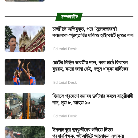
সম্পাদকীয়
চার্জশিটে অভিযুক্ত, পরে ‘সন্দেহভাজন’!
কাজলকে গ্রেপ্তারির দাবিতে হাইকোর্টে মৃতের বাবা
Editorial Desk
চোটের মিছিল ভারতীয় দলে, কবে মাঠে ফিরবেন
বুমরাহ, কারো জানা নেই, নতুন ধাক্কা হার্দিকের
Editorial Desk
হিমাচল প্রদেশে ভয়াবহ দুর্ঘটনার কবলে যাত্রীবাহী
বাস, মৃত ৮, আহত ১০
Editorial Desk
ইসলামপুরে দুষ্কৃতীদের গুলিতে নিহত
প্রধানশিক্ষক, শুটআউটে আলোড়ন এলাকায়