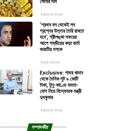
সোনার দাম
Editorial Desk
‘প্রথম বল থেকেই সব
প্রশ্নের উত্তর তৈরি রাখতে
হবে’, শ্রীলঙ্কা সফরের
আগে গম্ভীরের কড়া বার্তা
ভারতীয় দলকে
Rajib Ghosh
Exclusive: পাথর খাদান
থেকে দৈনিক লুট ৯ কোটি
টাকা, টুলু-কাণ্ডে মমতা-
যোগ নিয়ে বিস্ফোরক মন্ত্রী
দুধকুমার
Editorial Desk
সম্পাদকীয়