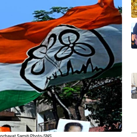
nchayat Samiti Photo-SNS