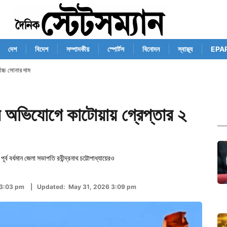
দেশ
বিদেশ
সম্পাদকীয়
স্পোর্টস
বিনোদন
স্বাস্থ্য
EPA
োচ্চ সোনার দাম
র অভিযোগে কাটোয়ায় গ্রেপ্তার ২
্ব বর্ধমান জেলা সভাপতি রবীন্দ্রনাথ চট্টোপাধ্যায়েরও
 3:03 pm | Updated: May 31, 2026 3:09 pm