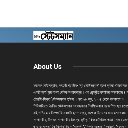
About Us
'দৈনিক স্টেটসম্যান', শতাব্দী প্রাচীন- 'দ্য স্টেটসম্যান' গ্রুপ দ্বারা পরিচালিত
একটি জনপ্রিয় বাংলা দৈনিক সংবাদপত্র। এর কেন্দ্রীয় কার্যালয় কলকাতার ৪ 
চৌরঙ্গি-স্থিত 'স্টেটসম্যান হাউস'। গত ২৮ জুন, ২০০৪ থেকে কলকাতা ও
শিলিগুড়িতে 'দৈনিক স্টেটসম্যান' সংবাদপত্র নিয়মিতভাবে প্রকাশিত হয়ে চল
এই পত্রিকার বিশেষ ফিচারগুলি হল– রাজ্য, দেশ ও বিদেশের সবরকম সংবাদ,
সম্পাদকীয়, উত্তর সম্পাদকীয় নিবন্ধ, ক্রীড়া বিষয়ক দৈনিক পাতা 'খেলার ময়দ
ছাড়াও সাপ্তাহিক বিশেষ বিভাগ 'বঙ্গদর্পণ','শিক্ষার অঙ্গনে', 'স্বাস্থ্য', 'ব্যবসা-