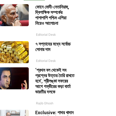
ফোনে মোদী-নেতানিয়াহু,
দ্বিপাক্ষিক সম্পর্কের
পাশাপাশি পশ্চিম এশিয়া
নিয়েও আলোচনা
Editorial Desk
৭ সপ্তাহের মধ্যে সর্বোচ্চ
সোনার দাম
Editorial Desk
‘প্রথম বল থেকেই সব
প্রশ্নের উত্তর তৈরি রাখতে
হবে’, শ্রীলঙ্কা সফরের
আগে গম্ভীরের কড়া বার্তা
ভারতীয় দলকে
Rajib Ghosh
Exclusive: পাথর খাদান