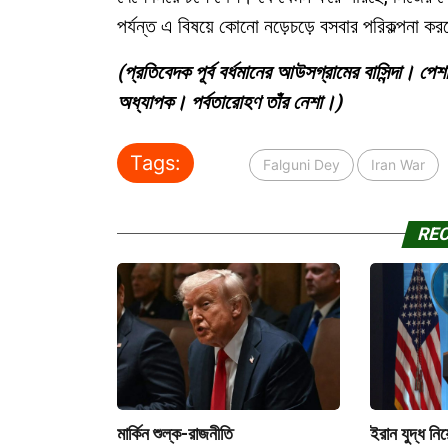
পর্যন্ত এ বিষয়ে কোনো নড়েচড়ে বসবার পরিকল্পনা ক
(প্রতিবেদক পূর্ব বর্ধমানের আউসগ্রামের বাসিন্দা। পে
অধ্যাপক। পর্বতারোহণ তাঁর নেশা।)
Tags:
Falguni Dey
Iran War
RE
মার্কিন শুল্ক-রাজনীতি
ইরান যুদ্ধ নিয়