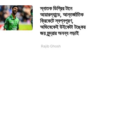
স্নাতক ডিগ্রির টানে
আয়ারল্যান্ডে, আন্তর্জাতিক
ক্রিকেটে স্বপ্নপূরণ,
অভিষেকেই উইকেট! টঙ্কের
জয় মূন্দ্রার অনন্য লড়াই
Rajib Ghosh