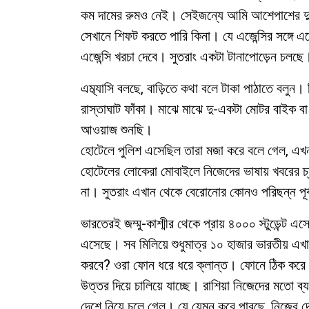
কম দামের রুমও নেই। সেইজন্যে আমি আশেপাশের দু-
সেখানে শিফট করতে পারি কিনা। যে এজেন্সির সঙ্গে এস
এজেন্সি খরচা দেবে। সুতরাং একটা টানাপোড়েন চলছে
এম্ব্যাসি বলছে, বাড়িতে কথা বলে টাকা পাঠাতে বলুন
রাস্তাঘাট ফাঁকা। মাঝে মাঝে দু-একটা মোটর বাইক ব
আওয়াজ শুনছি।
হোটেলে পুলিশ এসেছিল তারা মজা করে বলে গেল, এখ
হোটেলের লোকেরা মোবাইলে নিজেদের ভাষায় খবরের চ্যান
না। সুতরাং এখান থেকে বেরোনোর কোনও পরিছন্ন পূর্
ভারতেরই জম্মু-কাশ্মীর থেকে প্রায় ৪০০০ স্টুডেন্ট
এসেছে। সব মিলিয়ে শুধুমাত্র ১০ হাজার ভারতীয় এখান
করবে? ওরা ফোন ধরে ধরে ক্লান্ত। ফোনে ঠিক করে
উত্তর দিয়ে চালিয়ে যাচ্ছে। রাশিয়া নিজেদের মতো ব
দেশে নিয়ে চলে গেল। যে যেমন করে পারছে, নিজের 