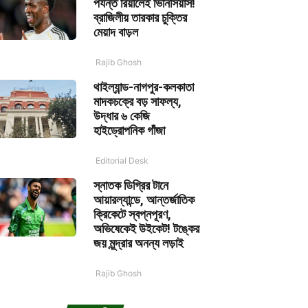
পর্যন্ত রিয়ালেই ভিনিসিয়াস!
ব্রাজিলীয় তারকার চুক্তির
মেয়াদ বাড়ল
Rajib Ghosh
থাইল্যান্ড-নাগপুর-কলকাতা
মাদকচক্রে বড় সাফল্য,
উদ্ধার ৬ কেজি
হাইড্রোপনিক গাঁজা
Editorial Desk
স্নাতক ডিগ্রির টানে
আয়ারল্যান্ডে, আন্তর্জাতিক
ক্রিকেটে স্বপ্নপূরণ,
অভিষেকেই উইকেট! টঙ্কের
জয় মূন্দ্রার অনন্য লড়াই
Rajib Ghosh