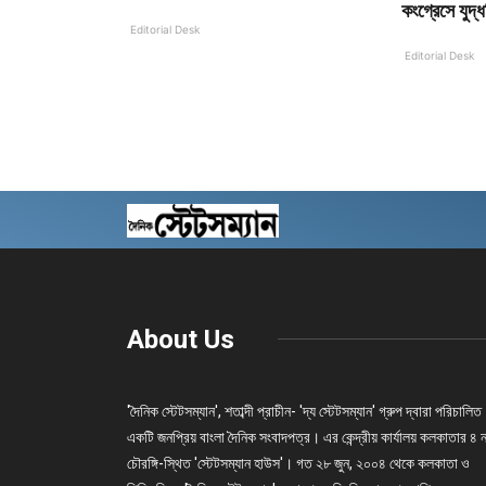
কংগ্রেসে যুদ্
Editorial Desk
Editorial Desk
About Us
'দৈনিক স্টেটসম্যান', শতাব্দী প্রাচীন- 'দ্য স্টেটসম্যান' গ্রুপ দ্বারা পরিচালিত
একটি জনপ্রিয় বাংলা দৈনিক সংবাদপত্র। এর কেন্দ্রীয় কার্যালয় কলকাতার ৪ 
চৌরঙ্গি-স্থিত 'স্টেটসম্যান হাউস'। গত ২৮ জুন, ২০০৪ থেকে কলকাতা ও