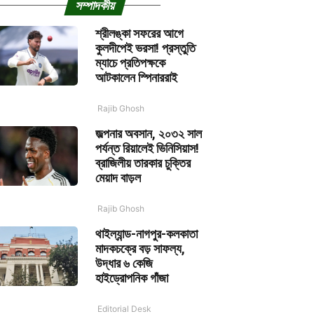
সম্পাদকীয়
শ্রীলঙ্কা সফরের আগে
কুলদীপেই ভরসা! প্রস্তুতি
ম্যাচে প্রতিপক্ষকে
আটকালেন স্পিনাররাই
Rajib Ghosh
জল্পনার অবসান, ২০৩২ সাল
পর্যন্ত রিয়ালেই ভিনিসিয়াস!
ব্রাজিলীয় তারকার চুক্তির
মেয়াদ বাড়ল
Rajib Ghosh
থাইল্যান্ড-নাগপুর-কলকাতা
মাদকচক্রে বড় সাফল্য,
উদ্ধার ৬ কেজি
হাইড্রোপনিক গাঁজা
Editorial Desk