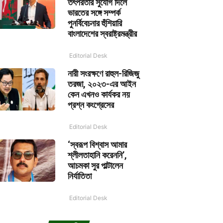
তৎপরতার সুযোগ দিলে
ভারতের সঙ্গে সম্পর্ক
পুনর্বিবেচনার হুঁশিয়ারি
বাংলাদেশের স্বরাষ্ট্রমন্ত্রীর
Editorial Desk
নারী সংরক্ষণে রাহুল-রিজিজু
তরজা, ২০২৩-এর আইন
কেন এখনও কার্যকর নয়
প্রশ্ন কংগ্রেসের
Editorial Desk
‘স্বরূপ বিশ্বাস আমার
শ্লীলতাহানি করেননি’,
আচমকা সুর পাল্টালেন
নির্যাতিতা
Editorial Desk