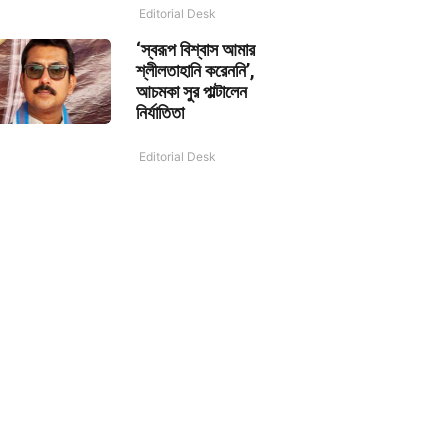
Editorial Desk
‘স্বরূপ বিশ্বাস আমার
শ্লীলতাহানি করেননি’,
আচমকা সুর পাল্টালেন
নির্যাতিতা
Editorial Desk