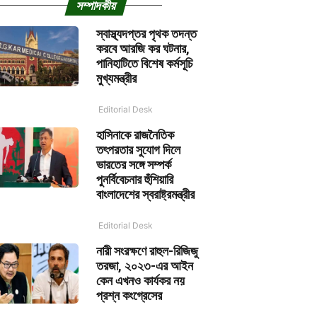
সম্পাদকীয়
স্বাস্থ্যদপ্তর পৃথক তদন্ত
করবে আরজি কর ঘটনার,
পানিহাটিতে বিশেষ কর্মসূচি
মুখ্যমন্ত্রীর
Editorial Desk
হাসিনাকে রাজনৈতিক
তৎপরতার সুযোগ দিলে
ভারতের সঙ্গে সম্পর্ক
পুনর্বিবেচনার হুঁশিয়ারি
বাংলাদেশের স্বরাষ্ট্রমন্ত্রীর
Editorial Desk
নারী সংরক্ষণে রাহুল-রিজিজু
তরজা, ২০২৩-এর আইন
কেন এখনও কার্যকর নয়
প্রশ্ন কংগ্রেসের