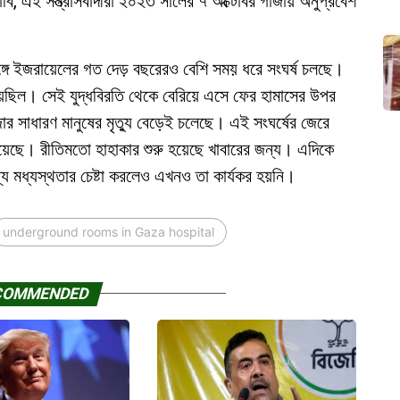
াবি, এই সন্ত্রাসবাদীরা ২০২৩ সালের ৭ অক্টোবর গা‌জায় অনুপ্রবেশ
র সঙ্গে ইজরায়েলের গত দেড় বছরেরও বেশি সময় ধরে সংঘর্ষ চলছে।
 হয়েছিল। সেই যুদ্ধবিরতি থেকে বেরিয়ে এসে ফের হামাসের উপর
র সাধারণ মানুষের মৃত্যু বেড়েই চলেছে। এই সংঘর্ষের জেরে
 হয়েছে। রীতিমতো হাহাকার শুরু হয়েছে খাবারের জন্য। এদিকে
য মধ্যস্থতার চেষ্টা করলেও এখনও তা কার্যকর হয়নি।
underground rooms in Gaza hospital
COMMENDED