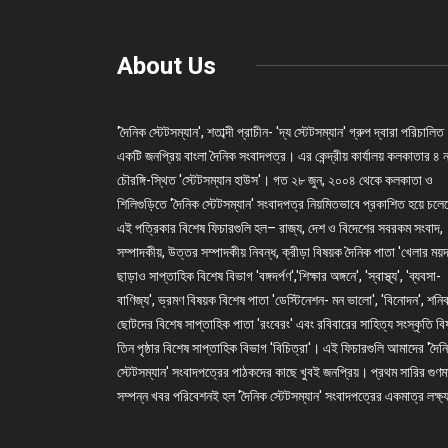
About Us
'দৈনিক স্টেটসম্যান', শতাব্দী প্রাচীন- 'দ্য স্টেটসম্যান' গ্রুপ দ্বারা পরিচালিত
একটি জনপ্রিয় বাংলা দৈনিক সংবাদপত্র। এর কেন্দ্রীয় কার্যালয় কলকাতার ৪ 
চৌরঙ্গি-স্থিত 'স্টেটসম্যান হাউস'। গত ২৮ জুন, ২০০৪ থেকে কলকাতা ও
শিলিগুড়িতে 'দৈনিক স্টেটসম্যান' সংবাদপত্র নিয়মিতভাবে প্রকাশিত হয়ে চল
এই পত্রিকার বিশেষ ফিচারগুলি হল– রাজ্য, দেশ ও বিদেশের সবরকম সংবাদ,
সম্পাদকীয়, উত্তর সম্পাদকীয় নিবন্ধ, ক্রীড়া বিষয়ক দৈনিক পাতা 'খেলার ময়দ
ছাড়াও সাপ্তাহিক বিশেষ বিভাগ 'বঙ্গদর্পণ','শিক্ষার অঙ্গনে', 'স্বাস্থ্য', 'ব্যবসা-
বাণিজ্য', ভ্রমণ বিষয়ক বিশেষ পাতা 'ডেস্টিনেশন- মন ভালো', 'বিনোদন', শনি
ছোটদের বিশেষ সাপ্তাহিক পাতা 'রংবেরং' এবং রবিবারের সাহিত্য সংস্কৃতি ব
তিন পৃষ্ঠার বিশেষ সাপ্তাহিক বিভাগ 'বিচিত্রা'। এই ফিচারগুলি আমাদের 'দৈন
স্টেটসম্যান' সংবাদপত্রের পাঠকদের কাছে খুবই জনপ্রিয়। প্রথম সারির গুণম
সম্পন্ন খবর পরিবেশনই হল 'দৈনিক স্টেটসম্যান' সংবাদপত্রের একমাত্র লক্ষ