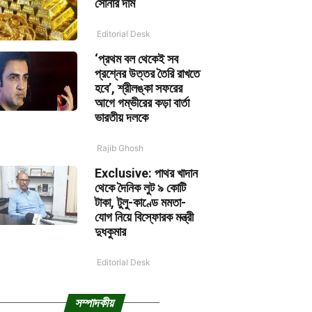
সোনার দাম
Editorial Desk
‘প্রথম বল থেকেই সব
প্রশ্নের উত্তর তৈরি রাখতে
হবে’, শ্রীলঙ্কা সফরের
আগে গম্ভীরের কড়া বার্তা
ভারতীয় দলকে
Rajib Ghosh
Exclusive: পাথর খাদান
থেকে দৈনিক লুট ৯ কোটি
টাকা, টুলু-কাণ্ডে মমতা-
যোগ নিয়ে বিস্ফোরক মন্ত্রী
দুধকুমার
Editorial Desk
সম্পাদকীয়