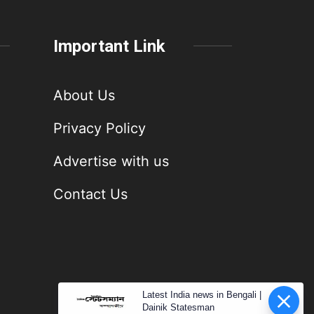
Important Link
About Us
Privacy Policy
Advertise with us
Contact Us
Latest India news in Bengali |
Dainik Statesman