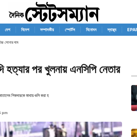
দেশ
বিদেশ
সম্পাদকীয়
স্পোর্টস
বিনোদন
স্বাস্থ্য
EPA
োচ্চ সোনার দাম
দি হত্যার পর খুলনায় এনসিপি নেতার
 মোতালেব শিকদারকে মাথায় গুলি করা হ
5 pm