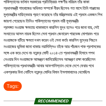
পাকিস্তানের বর্তমান সরকারের প্রতিক্রিয়া৷ লক্ষণীয় মরিয়ম তাঁর কাকা
প্রধানমন্ত্রী শাহবাজের অভিমত সম্পর্কে নীরব ছিলেন৷ গত মাসে তিনি পাঞ্জাবের
মুখ্যমন্ত্রীর দায়িত্বভার গ্রহণ করেছেন৷ তাঁর মন্ত্রিসভায় এই প্রথম একজন শিখ
জায়গা পেয়েছেন৷ তিনিও পাকিস্তানের প্রথম নারী মুখ্যমন্ত্রী৷
প্রসঙ্গত নওয়াজ ক্ষমতায় থাকাকালে কারগিল যুদ্ধ হলেও পরে জানা যায়, সেই
সংঘাতের আসল নায়ক ছিলেন সেনা প্রধান জেনারেল পারভেজ মোশারফ৷ পরে
নওয়াজকে হটিয়ে ক্ষমতা দখল করেন ওই সেনা কর্তা৷ কারগিল যুদ্ধের পিছনে
নওয়াজের ভূমিকা জানা থাকায় নয়াদিল্লিও তাঁকে আর পাঁচজন পাক প্রশাসকের
সঙ্গে এক করে দেখে না৷ নরেন্দ্র মোদী ২০১৪-তে প্রধানমন্ত্রী হিসাবে শপথ
নেওয়ার দিন নওয়াজকে আমন্ত্রণ জানিয়েছিলেন৷ আমন্ত্রণ রক্ষা করেছিলেন
পাকিস্তানের প্রধানমন্ত্রী৷ আবার আফগানিস্তান থেকে দেশে ফেরার পথে
একপ্রকার বিনা নোটিসে নরেন্দ্র মোদির বিমান ইসলামাবাদের থেমেছিল৷
Tags:
RECOMMENDED