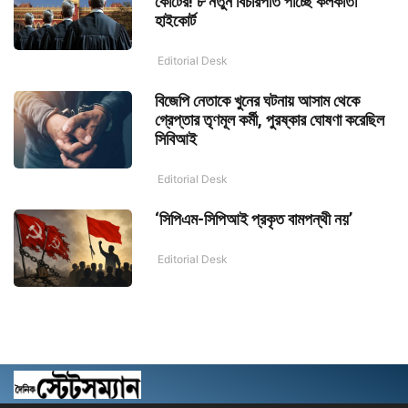
কোর্টের! ৮ নতুন বিচারপতি পাচ্ছে কলকাতা
হাইকোর্ট
Editorial Desk
বিজেপি নেতাকে খুনের ঘটনায় আসাম থেকে
গ্রেপ্তার তৃণমূল কর্মী, পুরষ্কার ঘোষণা করেছিল
সিবিআই
Editorial Desk
‘সিপিএম-সিপিআই প্রকৃত বামপন্থী নয়’
Editorial Desk