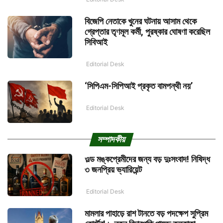
বিজেপি নেতাকে খুনের ঘটনায় আসাম থেকে
গ্রেপ্তার তৃণমূল কর্মী, পুরষ্কার ঘোষণা করেছিল
সিবিআই
Editorial Desk
‘সিপিএম-সিপিআই প্রকৃত বামপন্থী নয়’
Editorial Desk
সম্পাদকীয়
ওল্ড মঙ্কপ্রেমীদের জন্য বড় দুঃসংবাদ! নিষিদ্ধ
৩ জনপ্রিয় ভ্যারিয়েন্ট
Editorial Desk
মামলার পাহাড়ে রাশ টানতে বড় পদক্ষেপ সুপ্রিম