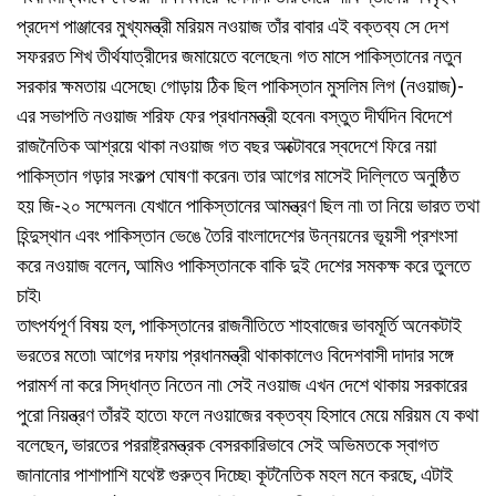
প্রদেশ পাঞ্জাবের মুখ্যমন্ত্রী মরিয়ম নওয়াজ তাঁর বাবার এই বক্তব্য সে দেশ
সফররত শিখ তীর্থযাত্রীদের জমায়েতে বলেছেন৷ গত মাসে পাকিস্তানের নতুন
সরকার ক্ষমতায় এসেছে৷ গোড়ায় ঠিক ছিল পাকিস্তান মুসলিম লিগ (নওয়াজ)-
এর সভাপতি নওয়াজ শরিফ ফের প্রধানমন্ত্রী হবেন৷ বস্তুত দীর্ঘদিন বিদেশে
রাজনৈতিক আশ্রয়ে থাকা নওয়াজ গত বছর অক্টোবরে স্বদেশে ফিরে নয়া
পাকিস্তান গড়ার সংকল্প ঘোষণা করেন৷ তার আগের মাসেই দিল্লিতে অনুষ্ঠিত
হয় জি-২০ সম্মেলন৷ যেখানে পাকিস্তানের আমন্ত্রণ ছিল না৷ তা নিয়ে ভারত তথা
হিন্দুস্থান এবং পাকিস্তান ভেঙে তৈরি বাংলাদেশের উন্নয়নের ভূয়সী প্রশংসা
করে নওয়াজ বলেন, আমিও পাকিস্তানকে বাকি দুই দেশের সমকক্ষ করে তুলতে
চাই৷
তাৎপর্যপূর্ণ বিষয় হল, পাকিস্তানের রাজনীতিতে শাহবাজের ভাবমূর্তি অনেকটাই
ভরতের মতো৷ আগের দফায় প্রধানমন্ত্রী থাকাকালেও বিদেশবাসী দাদার সঙ্গে
পরামর্শ না করে সিদ্ধান্ত নিতেন না৷ সেই নওয়াজ এখন দেশে থাকায় সরকারের
পুরো নিয়ন্ত্রণ তাঁরই হাতে৷ ফলে নওয়াজের বক্তব্য হিসাবে মেয়ে মরিয়ম যে কথা
বলেছেন, ভারতের পররাষ্ট্রমন্ত্রক বেসরকারিভাবে সেই অভিমতকে স্বাগত
জানানোর পাশাপাশি যথেষ্ট গুরুত্ব দিচ্ছে৷ কূটনৈতিক মহল মনে করছে, এটাই