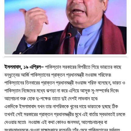
ইসলমাবাদ, ১৯ এপ্রিল–
পাকিস্তান সরকারের বিপরীতে গিয়ে ভারতের কাছে
বন্ধুত্বের আর্জি পাকিস্তানের প্রাক্তন প্রধানমন্ত্রী নওয়াজ শরিফের৷
পাকিস্তানের তিনবারের প্রাক্তন প্রধানমন্ত্রী নওয়াজ শরিফ বলেছেন, ভারত ও
পাকিস্তান নিজেদের মধ্যে ঝগড়া না করে এগিয়ে আসুক সু-সম্পর্কের দিকে৷
আলোচনা শুরু হোক দু-পক্ষের৷ তাতে দুই দেশই লাভবান হবে৷
একদিকে ইসলামাবাদ যখন তার নাগরিককে খুনের দায়ে ভারতকে দুষছে ঠিক
তখনই সেই সরকারের প্রাক্তন প্রধানমন্ত্রীর মুখে এই বার্তায় স্বভাবতই চমকে
দেওয়ার মতো৷ নওয়াজ এই কথা কোনও জনসভা, আলোচনাচক্র বা
সংবাদমাধ্যমকে দেওয়া সাক্ষাৎকারে বলেননি৷ তাঁর মেয়ে পাকিস্তানের সর্ববৃহৎ