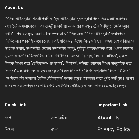
About Us
'দৈনিক স্টেটসম্যান', শতাব্দী প্রাচীন- 'দ্য স্টেটসম্যান' গ্রুপ দ্বারা পরিচালিত একটি জনপ্রিয়
বাংলা দৈনিক সংবাদপত্র। এর কেন্দ্রীয় কার্যালয় কলকাতার ৪ নম্বর চৌরঙ্গি-স্থিত 'স্টেটসম্যান
হাউস'। গত ২৮ জুন, ২০০৪ থেকে কলকাতা ও শিলিগুড়িতে 'দৈনিক স্টেটসম্যান' সংবাদপত্র
নিয়মিতভাবে প্রকাশিত হয়ে চলেছে। এই পত্রিকার বিশেষ ফিচারগুলি হল– রাজ্য, দেশ ও বিদেশের
সবরকম সংবাদ, সম্পাদকীয়, উত্তর সম্পাদকীয় নিবন্ধ, ক্রীড়া বিষয়ক দৈনিক পাতা 'খেলার ময়দানে'
ছাড়াও সাপ্তাহিক বিশেষ বিভাগ 'বঙ্গদর্পণ','শিক্ষার অঙ্গনে', 'স্বাস্থ্য', 'ব্যবসা- বাণিজ্য', ভ্রমণ
বিষয়ক বিশেষ পাতা 'ডেস্টিনেশন- মন ভালো', 'বিনোদন', শনিবার ছোটদের বিশেষ সাপ্তাহিক পাতা
'রংবেরং' এবং রবিবারের সাহিত্য সংস্কৃতি বিষয়ক তিন পৃষ্ঠার বিশেষ সাপ্তাহিক বিভাগ 'বিচিত্রা'।
এই ফিচারগুলি আমাদের 'দৈনিক স্টেটসম্যান' সংবাদপত্রের পাঠকদের কাছে খুবই জনপ্রিয়। প্রথম
সারির গুণমান সম্পন্ন খবর পরিবেশনই হল 'দৈনিক স্টেটসম্যান' সংবাদপত্রের একমাত্র লক্ষ্য।
Quick Link
Important Link
দেশ
সম্পাদকীয়
About Us
বিদেশ
রসনা
Privacy Policy