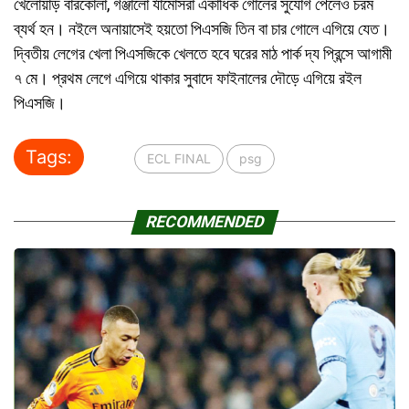
খেলোয়াড় বারকোলা, গঞ্জালো র্যামোসরা একাধিক গোলের সুযোগ পেলেও চরম
ব্যর্থ হন। নইলে অনায়াসেই হয়তো পিএসজি তিন বা চার গোলে এগিয়ে যেত।
দ্বিতীয় লেগের খেলা পিএসজিকে খেলতে হবে ঘরের মাঠ পার্ক দ্য প্রিন্সে আগামী
৭ মে। প্রথম লেগে এগিয়ে থাকার সুবাদে ফাইনালের দৌড়ে এগিয়ে রইল
পিএসজি।
Tags:
ECL FINAL
psg
RECOMMENDED