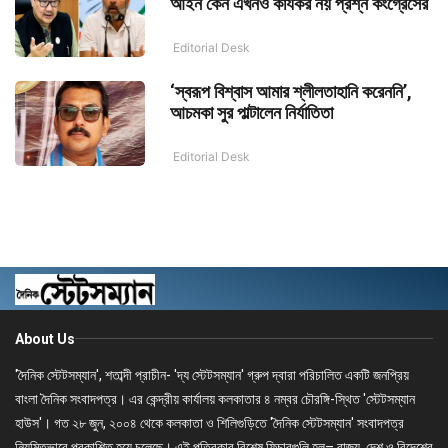
আইন কেন এখনও কার্যকর নয় প্রশ্ন কংগ্রেসের
Editorial Desk
‘স্বরূপ বিশ্বাস আমার শ্লীলতাহানি করেননি’,
আচমকা সুর পাল্টালেন নির্যাতিতা
Editorial Desk
About Us
'দৈনিক স্টেটসম্যান', শতাব্দী প্রাচীন- 'দ্য স্টেটসম্যান' গ্রুপ দ্বারা পরিচালিত একটি জনপ্রিয়
বাংলা দৈনিক সংবাদপত্র। এর কেন্দ্রীয় কার্যালয় কলকাতার ৪ নম্বর চৌরঙ্গি-স্থিত 'স্টেটসম্যান
হাউস'। গত ২৮ জুন, ২০০৪ থেকে কলকাতা ও শিলিগুড়িতে 'দৈনিক স্টেটসম্যান' সংবাদপত্র
নিয়মিতভাবে প্রকাশিত হয়ে চলেছে। এই পত্রিকার বিশেষ ফিচারগুলি হল– রাজ্য, দেশ ও বিদেশের