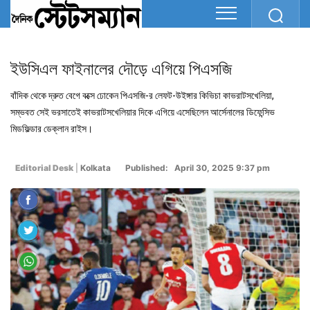
ইউসিএল ফাইনালের দৌড়ে এগিয়ে পিএসজি
বাঁদিক থেকে দ্রুত বেগে বক্সে ঢোকেন পিএসজি-র লেফট-উইঙ্গার কিভিচা কাভরাটসখেলিয়া,
সম্ভবত সেই ভরসাতেই কাভরাটসখেলিয়ার দিকে এগিয়ে এসেছিলেন আর্সেনালের ডিফেন্সিভ
মিডফিল্ডার ডেক্লান রাইস।
Editorial Desk
|
Kolkata
Published: April 30, 2025 9:37 pm