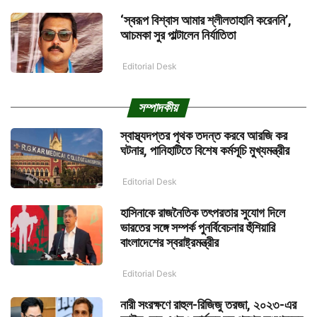
‘স্বরূপ বিশ্বাস আমার শ্লীলতাহানি করেননি’,
আচমকা সুর পাল্টালেন নির্যাতিতা
Editorial Desk
সম্পাদকীয়
স্বাস্থ্যদপ্তর পৃথক তদন্ত করবে আরজি কর
ঘটনার, পানিহাটিতে বিশেষ কর্মসূচি মুখ্যমন্ত্রীর
Editorial Desk
হাসিনাকে রাজনৈতিক তৎপরতার সুযোগ দিলে
ভারতের সঙ্গে সম্পর্ক পুনর্বিবেচনার হুঁশিয়ারি
বাংলাদেশের স্বরাষ্ট্রমন্ত্রীর
Editorial Desk
নারী সংরক্ষণে রাহুল-রিজিজু তরজা, ২০২৩-এর