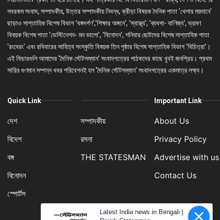
সবরকম সংবাদ, সম্পাদকীয়, উত্তর সম্পাদকীয় নিবন্ধ, ক্রীড়া বিষয়ক দৈনিক পাতা 'খেলার ময়দানে'
ছাড়াও সাপ্তাহিক বিশেষ বিভাগ 'বঙ্গদর্পণ','শিক্ষার অঙ্গনে', 'স্বাস্থ্য', 'ব্যবসা- বাণিজ্য', ভ্রমণ
বিষয়ক বিশেষ পাতা 'ডেস্টিনেশন- মন ভালো', 'বিনোদন', শনিবার ছোটদের বিশেষ সাপ্তাহিক পাতা
'রংবেরং' এবং রবিবারের সাহিত্য সংস্কৃতি বিষয়ক তিন পৃষ্ঠার বিশেষ সাপ্তাহিক বিভাগ 'বিচিত্রা'।
এই ফিচারগুলি আমাদের 'দৈনিক স্টেটসম্যান' সংবাদপত্রের পাঠকদের কাছে খুবই জনপ্রিয়। প্রথম
সারির গুণমান সম্পন্ন খবর পরিবেশনই হল 'দৈনিক স্টেটসম্যান' সংবাদপত্রের একমাত্র লক্ষ্য।
Quick Link
Important Link
দেশ
সম্পাদকীয়
About Us
বিদেশ
রসনা
Privacy Policy
বঙ্গ
THE STATESMAN
Advertise with us
বিনোদন
Contact Us
স্পোর্টস
Latest India news in Bengali |