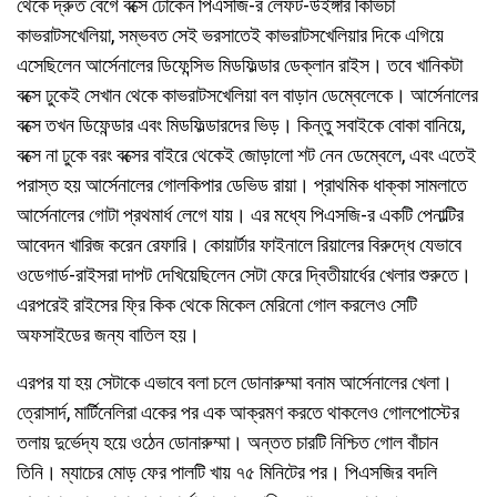
থেকে দ্রুত বেগে বক্সে ঢোকেন পিএসজি-র লেফট-উইঙ্গার কিভিচা
কাভরাটসখেলিয়া, সম্ভবত সেই ভরসাতেই কাভরাটসখেলিয়ার দিকে এগিয়ে
এসেছিলেন আর্সেনালের ডিফেন্সিভ মিডফিল্ডার ডেক্লান রাইস। তবে খানিকটা
বক্সে ঢুকেই সেখান থেকে কাভরাটসখেলিয়া বল বাড়ান ডেম্বেলেকে। আর্সেনালের
বক্সে তখন ডিফেন্ডার এবং মিডফিল্ডারদের ভিড়। কিন্তু সবাইকে বোকা বানিয়ে,
বক্সে না ঢুকে বরং বক্সের বাইরে থেকেই জোড়ালো শট নেন ডেম্বেলে, এবং এতেই
পরাস্ত হয় আর্সেনালের গোলকিপার ডেভিড রায়া। প্রাথমিক ধাক্কা সামলাতে
আর্সেনালের গোটা প্রথমার্ধ লেগে যায়। এর মধ্যে পিএসজি-র একটি পেনাল্টির
আবেদন খারিজ করেন রেফারি। কোয়ার্টার ফাইনালে রিয়ালের বিরুদ্ধে যেভাবে
ওডেগার্ড-রাইসরা দাপট দেখিয়েছিলেন সেটা ফেরে দ্বিতীয়ার্ধের খেলার শুরুতে।
এরপরেই রাইসের ফ্রি কিক থেকে মিকেল মেরিনো গোল করলেও সেটি
অফসাইডের জন্য বাতিল হয়।
এরপর যা হয় সেটাকে এভাবে বলা চলে ডোনারুম্মা বনাম আর্সেনালের খেলা।
ত্রোসার্দ, মার্টিনেলিরা একের পর এক আক্রমণ করতে থাকলেও গোলপোস্টের
তলায় দুর্ভেদ্য হয়ে ওঠেন ডোনারুম্মা। অন্তত চারটি নিশ্চিত গোল বাঁচান
তিনি। ম্যাচের মোড় ফের পালটি খায় ৭৫ মিনিটের পর। পিএসজির বদলি