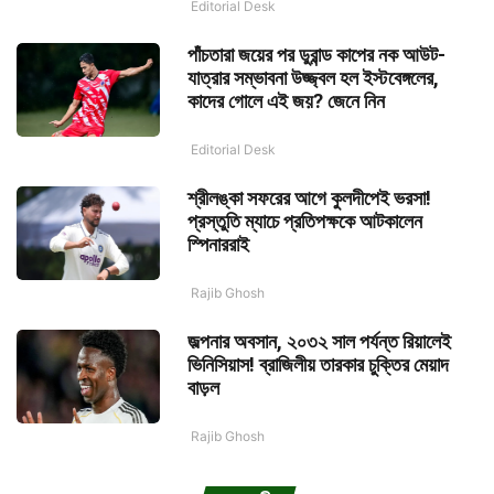
Editorial Desk
পাঁচতারা জয়ের পর ডুরান্ড কাপের নক আউট-
যাত্রার সম্ভাবনা উজ্জ্বল হল ইস্টবেঙ্গলের,
কাদের গোলে এই জয়? জেনে নিন
Editorial Desk
শ্রীলঙ্কা সফরের আগে কুলদীপেই ভরসা!
প্রস্তুতি ম্যাচে প্রতিপক্ষকে আটকালেন
স্পিনাররাই
Rajib Ghosh
জল্পনার অবসান, ২০৩২ সাল পর্যন্ত রিয়ালেই
ভিনিসিয়াস! ব্রাজিলীয় তারকার চুক্তির মেয়াদ
বাড়ল
Rajib Ghosh