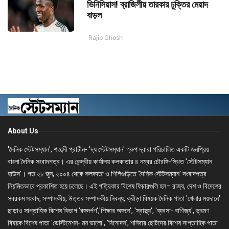
ভিনিসিয়াস! ব্রাজিলীয় তারকার চুক্তির মেয়াদ
বাড়ল
Rajib Ghosh
About Us
'দৈনিক স্টেটসম্যান', শতাব্দী প্রাচীন- 'দ্য স্টেটসম্যান' গ্রুপ দ্বারা পরিচালিত একটি জনপ্রিয়
বাংলা দৈনিক সংবাদপত্র। এর কেন্দ্রীয় কার্যালয় কলকাতার ৪ নম্বর চৌরঙ্গি-স্থিত 'স্টেটসম্যান
হাউস'। গত ২৮ জুন, ২০০৪ থেকে কলকাতা ও শিলিগুড়িতে 'দৈনিক স্টেটসম্যান' সংবাদপত্র
নিয়মিতভাবে প্রকাশিত হয়ে চলেছে। এই পত্রিকার বিশেষ ফিচারগুলি হল– রাজ্য, দেশ ও বিদেশের
সবরকম সংবাদ, সম্পাদকীয়, উত্তর সম্পাদকীয় নিবন্ধ, ক্রীড়া বিষয়ক দৈনিক পাতা 'খেলার ময়দানে'
ছাড়াও সাপ্তাহিক বিশেষ বিভাগ 'বঙ্গদর্পণ','শিক্ষার অঙ্গনে', 'স্বাস্থ্য', 'ব্যবসা- বাণিজ্য', ভ্রমণ
বিষয়ক বিশেষ পাতা 'ডেস্টিনেশন- মন ভালো', 'বিনোদন', শনিবার ছোটদের বিশেষ সাপ্তাহিক পাতা