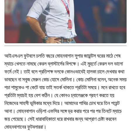
আইএসএল ফুটবলে চলতি বছরে মোহনবাগান সুপার জায়ান্টস ঘরের মাঠে শেষ
ম্যাচে খেলতে নামছে কেরল ব্লাস্টার্সের বিপক্ষে। এই মুহুর্তে কেরল দল ভালো
ফর্মে নেই। তাই বলে প্রতিপক্ষ দলকে কোনওভাবেই হালকা চালে দেখবার কথা
ভাবছেন না সবুজ মেরুন কোচ হোসে মোলিনা। কোচ মোলিনা বলেন, অনেক সময়
পচা শামুকেও পা কেটে যায় তাই সতর্ক থাকতে প্রতিটা সময়ে। মনে রাখতে হবে
প্রতিটা ম্যাচই হয় বেশ কঠিন। যে কোনও চ্যালেঞ্জকে গ্রহণ করতে হয়
নিজেদের সাহসী ভূমিকার মধ্যে দিয়ে। আমাদের পাখির চোখ ঘরে তিন পয়েন্ট
আনা। মোহনবাগান ওড়িশা এফসির সঙ্গে ড্র করার পরে পর পর তিনটে ম্যাচে
জয় পেয়েছে। সেই ধারাবাহিকাতা ধরে রাখবার জন্য আপ্রাণ চেষ্টা করবেন
মোহনবাগানের ফুটবলাররা।