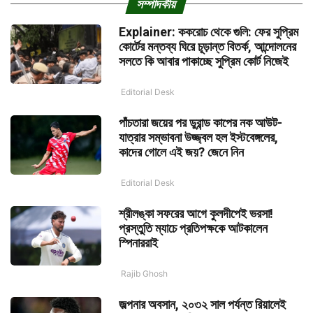
সম্পাদকীয়
Explainer: ককরোচ থেকে গুলি: ফের সুপ্রিম
কোর্টের মন্তব্য ঘিরে চূড়ান্ত বিতর্ক, আন্দোলনের
সলতে কি আবার পাকাচ্ছে সুপ্রিম কোর্ট নিজেই
Editorial Desk
পাঁচতারা জয়ের পর ডুরান্ড কাপের নক আউট-
যাত্রার সম্ভাবনা উজ্জ্বল হল ইস্টবেঙ্গলের,
কাদের গোলে এই জয়? জেনে নিন
Editorial Desk
শ্রীলঙ্কা সফরের আগে কুলদীপেই ভরসা!
প্রস্তুতি ম্যাচে প্রতিপক্ষকে আটকালেন
স্পিনাররাই
Rajib Ghosh
জল্পনার অবসান, ২০৩২ সাল পর্যন্ত রিয়ালেই