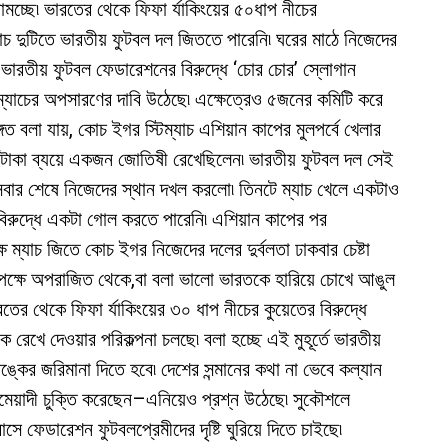
ামচ্ছে৷ ভারতের থেকে ফিফা র্যাকিংয়ের ৫০ধাপ নীচের
যাচ দুটিতে ভারতীয় ফুটবল দল জিততে পারেনি৷ ঘরের মাঠে নিজেদের
র ভারতীয় ফুটবল ফেডারেশনের বিরুদ্ধে ‘চোর চোর’ স্লোগান
ম্যাচের অপসারণের দাবি উঠেছে৷ এক্ষেত্রেও ৫জনের কমিটি করে
ত বলা যায়, কোচ ইগর স্টিম্যাচ এশিয়ান কাপের মুলপর্বে খেলার
ক্ষ টাকা ব্যয়ে একজন জোতিষী রেখেছিলেন৷ ভারতীয় ফুটবল দল সেই
সবার শেষে নিজেদের স্থান দখল করলো৷ তিনটে ম্যাচ খেলে একটাও
বিরুদ্ধে একটা গোল করতে পারেনি৷ এশিয়ান কাপের পর
ষে ম্যাচ জিতে কোচ ইগর নিজেদের দলের দুর্বলতা ঢাকবার চেষ্টা
 বিপক্ষে অপরাজিত থেকে,বা বলা ভালো ভারতকে হারিয়ে চোখে আঙুল
তের থেকে ফিফা র্যাকিংয়ের ৩০ ধাপ নীচের কুয়েতের বিরুদ্ধে
 রেখে দেওয়ার পরিকল্পনা চলছে৷ বলা হচ্ছে এই মুহূর্তে ভারতীয়
্কের জরিমানা দিতে হবে৷ দেশের সন্মানের কথা না ভেবে কল্যান
ঘমেয়াদী চুক্তি করেছেন–এনিয়েও প্রশ্ন উঠেছে৷ সুকৌশলে
সে ফেডারেশন ফুটবলপ্রেমীদের দৃষ্টি ঘুরিয়ে দিতে চাইছে৷