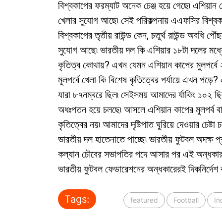
বিশ্বকাপের ফরম্যাট অনেক চেঞ্জ হয়ে গেছে৷ এশিয়ান 
খেলার সুযোগ আছে৷ সেই পরিকল্পনায় এএফসির বিশ্বক
বিশ্বকাপের তৃতীয় রাউন্ড কেন, চতুর্থ রাউন্ড অবধি পৌ
সুযোগ আছে৷ ভারতীয় দল কি এশিয়ার ১৮টা দলের মধ্যে
কৃতিত্ব কোথায়? এখন যেমন এশিয়ান কাপের মুলপর্বে
মুলপর্বে খেলা কি বিশেষ কৃতিত্বের পর্যায়ে এখন পড়ে?
যারা ৮৭নম্বরে ছিল৷ সেইসময় আমাদের র্যাকিং ১০২ 
অধঃপতন হয়ে চলছে৷ আসলে এশিয়ান কাপের মুলপর্ব বা 
কৃতিত্বের নয়৷ আমাদের দৃষ্টিপাত ঘুরিয়ে দেওয়ার চেষ্টা 
ভারতীয় দল হাতেনাতে পাচ্ছে৷ ভারতীয় ফুটবল অদক্ষ প
কল্যান চৌবের সভাপতির পদে আসার পর এই অন্ধকার আর
ভারতীয় ফুটবল ফেডারেশনের অন্ধকারেরই দিকনির্দেশ
Tags:
featured
Football
In