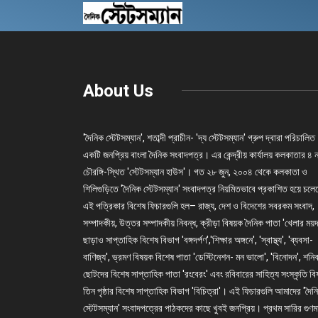
About Us
'দৈনিক স্টেটসম্যান', শতাব্দী প্রাচীন- 'দ্য স্টেটসম্যান' গ্রুপ দ্বারা পরিচালিত
একটি জনপ্রিয় বাংলা দৈনিক সংবাদপত্র। এর কেন্দ্রীয় কার্যালয় কলকাতার ৪ 
চৌরঙ্গি-স্থিত 'স্টেটসম্যান হাউস'। গত ২৮ জুন, ২০০৪ থেকে কলকাতা ও
শিলিগুড়িতে 'দৈনিক স্টেটসম্যান' সংবাদপত্র নিয়মিতভাবে প্রকাশিত হয়ে চল
এই পত্রিকার বিশেষ ফিচারগুলি হল– রাজ্য, দেশ ও বিদেশের সবরকম সংবাদ,
সম্পাদকীয়, উত্তর সম্পাদকীয় নিবন্ধ, ক্রীড়া বিষয়ক দৈনিক পাতা 'খেলার ময়দ
ছাড়াও সাপ্তাহিক বিশেষ বিভাগ 'বঙ্গদর্পণ','শিক্ষার অঙ্গনে', 'স্বাস্থ্য', 'ব্যবসা-
বাণিজ্য', ভ্রমণ বিষয়ক বিশেষ পাতা 'ডেস্টিনেশন- মন ভালো', 'বিনোদন', শনি
ছোটদের বিশেষ সাপ্তাহিক পাতা 'রংবেরং' এবং রবিবারের সাহিত্য সংস্কৃতি ব
তিন পৃষ্ঠার বিশেষ সাপ্তাহিক বিভাগ 'বিচিত্রা'। এই ফিচারগুলি আমাদের 'দৈন
স্টেটসম্যান' সংবাদপত্রের পাঠকদের কাছে খুবই জনপ্রিয়। প্রথম সারির গুণম