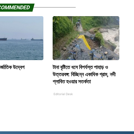
COMMENDED
র্জাতিক উদ্বেগ
টানা বৃষ্টিতে ধসে বিপর্যস্ত পাহাড় ও
উত্তরবঙ্গ: বিচ্ছিন্ন একাধিক গ্রাম, নদী
প্লাবিত হওয়ার সতর্কতা
Editorial Desk