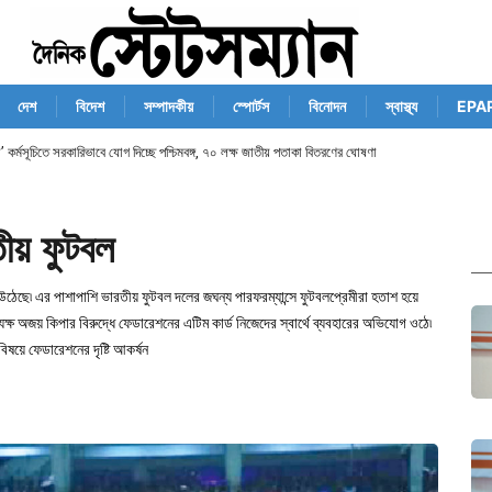
দেশ
বিদেশ
সম্পাদকীয়
স্পোর্টস
বিনোদন
স্বাস্থ্য
EPA
গা’ কর্মসূচিতে সরকারিভাবে যোগ দিচ্ছে পশ্চিমবঙ্গ, ৭০ লক্ষ জাতীয় পতাকা বিতরণের ঘোষণা
ীয় ফুটবল
 উঠেছে৷ এর পাশাপাশি ভারতীয় ফুটবল দলের জঘন্য পারফরম্যান্সে ফুটবলপ্রেমীরা হতাশ হয়ে
ষ অজয় কিপার বিরুদ্ধে ফেডারেশনের এটিম কার্ড নিজেদের স্বার্থে ব্যবহারের অভিযোগ ওঠে৷
ষয়ে ফেডারেশনের দৃষ্টি আকর্ষন