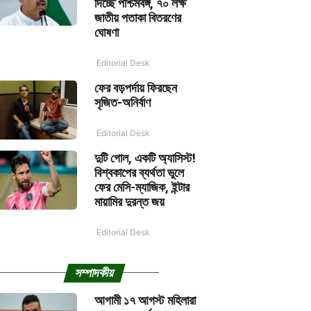
দিচ্ছে পশ্চিমবঙ্গ, ৭০ লক্ষ
জাতীয় পতাকা বিতরণের
ঘোষণা
Editorial Desk
ফের বড়পর্দায় ফিরছেন
সৃজিত-অনির্বাণ
Editorial Desk
দুটি গোল, একটি অ্যাসিস্ট!
বিশ্বকাপের ব্যর্থতা ভুলে
ফের মেসি-ম্যাজিক, ইন্টার
মায়ামির দুরন্ত জয়
Editorial Desk
সম্পাদকীয়
আগামী ১৭ আগস্ট মহিলারা