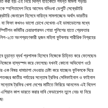
িত করা হয়৷ এই নিয়ে দিল্লি হাইকোর্টে পর্যন্ত মামলা গড়ায়৷
েকে স্হগিতাদেশ নিয়ে আসেন৷ যদিওবা ডেপুটি সেক্রেটারি
েটারি জেনারেল হিসেবে দায়িত্ব সামলাচ্ছেন৷ অর্থাৎ ভারতীয়
ল৷ যা ফিফা কখনও ভালো চোখে দেখেনা৷ এই ডামাডোলের মধ্যে
পিটিশন কমিটির চেয়ারপারসন গোয়া পুলিশের হাতে গ্রেফতার
লা লিগ-২তে অংশগ্রহণকারী দুজন মহিলা ফুটবলার শারীরিক নিগ্রহের
চুড়ান্ত ব্যর্থ প্রশাসক হিসেবে নিজেকে চিহ্নিত করে ফেলেছেন৷
্চে নিজেকে হাস্যস্পদ করে ফেলেছে৷ যখনই কোনো অভিযোগ ওঠে
 বিষয় ধামাচাপা দেওয়ার চেষ্টা করে যাচ্ছেন৷ ফুটবলকে ঘিরে
৷ গতবছর জাতীয় পর্যায়ের সন্তোষ ট্রফির সেমিফাইনাল ও ফাইনাল
 সন্তোষ ট্রফির খেলা দেশের মাটিতে ফিরিয়ে আনলেন৷ এই বিদেশ
 এশিয়ান কাপ ভারতে করার দাবি ফেডারেশন তুলে নেয়৷ যা নিয়ে
ে৷