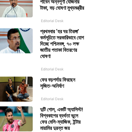
পাবেন অন্নপূর্ণা যোজনার
টাকা, বড় ঘোষণা মুখ্যমন্ত্রীর
Editorial Desk
প্রথমবার ‘হর ঘর তিরঙ্গা’
কর্মসূচিতে সরকারিভাবে যোগ
দিচ্ছে পশ্চিমবঙ্গ, ৭০ লক্ষ
জাতীয় পতাকা বিতরণের
ঘোষণা
Editorial Desk
ফের বড়পর্দায় ফিরছেন
সৃজিত-অনির্বাণ
Editorial Desk
দুটি গোল, একটি অ্যাসিস্ট!
বিশ্বকাপের ব্যর্থতা ভুলে
ফের মেসি-ম্যাজিক, ইন্টার
মায়ামির দুরন্ত জয়