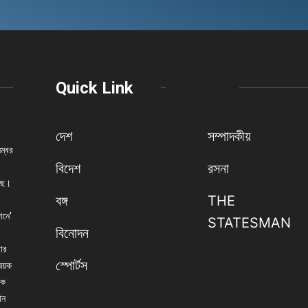
Quick Link
দেশ
সম্পাদকীয়
নম্বর
বিদেশ
রসনা
েছে।
বঙ্গ
THE
ানে'
STATESMAN
বিনোদন
বার
স্পোর্টস
িষয়ক
িক
ান