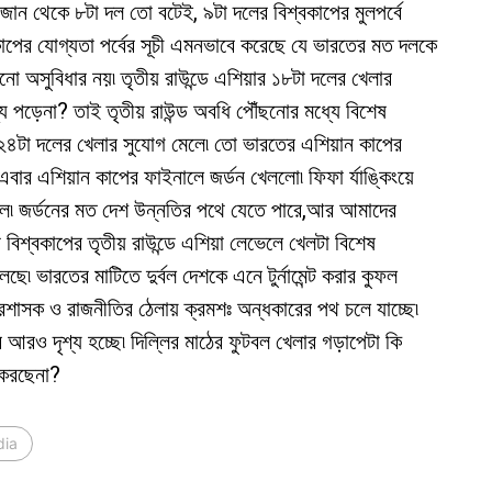
জোন থেকে ৮টা দল তো বটেই, ৯টা দলের বিশ্বকাপের মুলপর্বে
াপের যোগ্যতা পর্বের সূচী এমনভাবে করেছে যে ভারতের মত দলকে
ঁছনো অসুবিধার নয়৷ তৃতীয় রাউন্ডে এশিয়ার ১৮টা দলের খেলার
 পড়েনা? তাই তৃতীয় রাউন্ড অবধি পৌঁছনোর মধ্যে বিশেষ
 ২৪টা দলের খেলার সুযোগ মেলে৷ তো ভারতের এশিয়ান কাপের
 এবার এশিয়ান কাপের ফাইনালে জর্ডন খেললো৷ ফিফা র্যাঙ্কিংয়ে
ছিল৷ জর্ডনের মত দেশ উন্নতির পথে যেতে পারে,আর আমাদের
বিশ্বকাপের তৃতীয় রাউন্ডে এশিয়া লেভেলে খেলটা বিশেষ
চলছে৷ ভারতের মাটিতে দুর্বল দেশকে এনে টুর্নামেন্ট করার কুফল
্রশাসক ও রাজনীতির ঠেলায় ক্রমশঃ অন্ধকারের পথ চলে যাচ্ছে৷
ও দৃশ্য হচ্ছে৷ দিল্লির মাঠের ফুটবল খেলার গড়াপেটা কি
 করছেনা?
dia