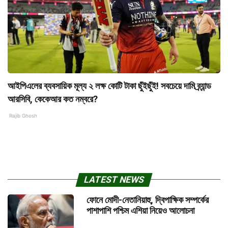
আইপিএলের ব্যবসায়িক মূল্য ২ লক্ষ কোটি টাকা ছুঁইছুঁই! সবচেয়ে দামি ব্র্যান্ড
আরসিবি, কেকেআর কত নম্বরে?
Rajib Ghosh
LATEST NEWS
ফোনে মোদী-নেতানিয়াহু, দ্বিপাক্ষিক সম্পর্কের
পাশাপাশি পশ্চিম এশিয়া নিয়েও আলোচনা