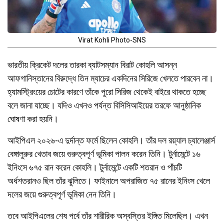
Virat Kohli Photo-SNS
ভারতীয় ক্রিকেট দলের তারকা ব্যাটসম্যান বিরাট কোহলি আসন্ন
আফগানিস্তানের বিরুদ্ধে তিন ম্যাচের একদিনের সিরিজে খেলতে পারবেন না।
হ্যামস্ট্রিংয়ের চোটের কারণে তাঁকে পুরো সিরিজ থেকেই বাইরে থাকতে হচ্ছে
বলে জানা যাচ্ছে। যদিও এখনও পর্যন্ত বিসিসিআইয়ের তরফে আনুষ্ঠানিক
ঘোষণা করা হয়নি।
আইপিএল ২০২৬-এ দুর্দান্ত ফর্মে ছিলেন কোহলি। তাঁর দল রয়্যাল চ্যালেঞ্জার্স
বেঙ্গালুরুর খেতাব জয়ে গুরুত্বপূর্ণ ভূমিকা পালন করেন তিনি। টুর্নামেন্টে ১৬
ইনিংসে ৬৭৫ রান করেন কোহলি। টুর্নামেন্টে একটি শতরান ও পাঁচটি
অর্ধশতরানও ছিল তাঁর ঝুলিতে। ফাইনালে অপরাজিত ৭৫ রানের ইনিংস খেলে
দলের জয়ে গুরুত্বপূর্ণ ভূমিকা নেন তিনি।
তবে আইপিএলের শেষ পর্বে তাঁর শারীরিক অস্বস্তির ইঙ্গিত মিলেছিল। এখন