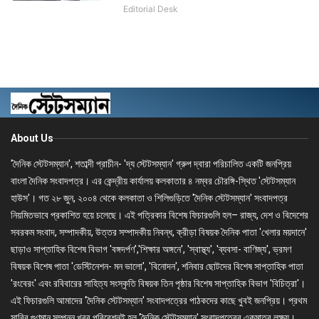
Editorial Desk
About Us
'দৈনিক স্টেটসম্যান', শতাব্দী প্রাচীন- 'দ্য স্টেটসম্যান' গ্রুপ দ্বারা পরিচালিত একটি জনপ্রিয়
বাংলা দৈনিক সংবাদপত্র। এর কেন্দ্রীয় কার্যালয় কলকাতার ৪ নম্বর চৌরঙ্গি-স্থিত 'স্টেটসম্যান
হাউস'। গত ২৮ জুন, ২০০৪ থেকে কলকাতা ও শিলিগুড়িতে 'দৈনিক স্টেটসম্যান' সংবাদপত্র
নিয়মিতভাবে প্রকাশিত হয়ে চলেছে। এই পত্রিকার বিশেষ ফিচারগুলি হল– রাজ্য, দেশ ও বিদেশের
সবরকম সংবাদ, সম্পাদকীয়, উত্তর সম্পাদকীয় নিবন্ধ, ক্রীড়া বিষয়ক দৈনিক পাতা 'খেলার ময়দানে'
ছাড়াও সাপ্তাহিক বিশেষ বিভাগ 'বঙ্গদর্পণ','শিক্ষার অঙ্গনে', 'স্বাস্থ্য', 'ব্যবসা- বাণিজ্য', ভ্রমণ
বিষয়ক বিশেষ পাতা 'ডেস্টিনেশন- মন ভালো', 'বিনোদন', শনিবার ছোটদের বিশেষ সাপ্তাহিক পাতা
'রংবেরং' এবং রবিবারের সাহিত্য সংস্কৃতি বিষয়ক তিন পৃষ্ঠার বিশেষ সাপ্তাহিক বিভাগ 'বিচিত্রা'।
এই ফিচারগুলি আমাদের 'দৈনিক স্টেটসম্যান' সংবাদপত্রের পাঠকদের কাছে খুবই জনপ্রিয়। প্রথম
সারির গুণমান সম্পন্ন খবর পরিবেশনই হল 'দৈনিক স্টেটসম্যান' সংবাদপত্রের একমাত্র লক্ষ্য।