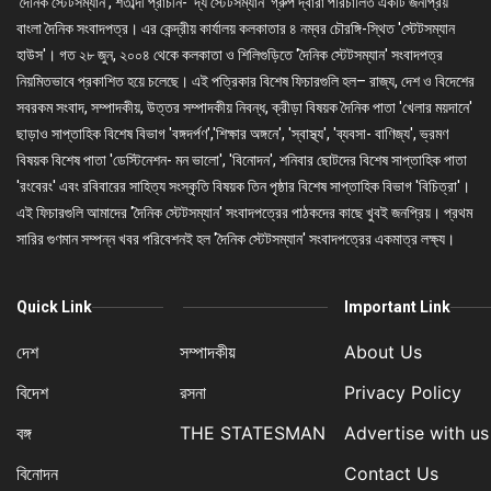
'দৈনিক স্টেটসম্যান', শতাব্দী প্রাচীন- 'দ্য স্টেটসম্যান' গ্রুপ দ্বারা পরিচালিত একটি জনপ্রিয়
বাংলা দৈনিক সংবাদপত্র। এর কেন্দ্রীয় কার্যালয় কলকাতার ৪ নম্বর চৌরঙ্গি-স্থিত 'স্টেটসম্যান
হাউস'। গত ২৮ জুন, ২০০৪ থেকে কলকাতা ও শিলিগুড়িতে 'দৈনিক স্টেটসম্যান' সংবাদপত্র
নিয়মিতভাবে প্রকাশিত হয়ে চলেছে। এই পত্রিকার বিশেষ ফিচারগুলি হল– রাজ্য, দেশ ও বিদেশের
সবরকম সংবাদ, সম্পাদকীয়, উত্তর সম্পাদকীয় নিবন্ধ, ক্রীড়া বিষয়ক দৈনিক পাতা 'খেলার ময়দানে'
ছাড়াও সাপ্তাহিক বিশেষ বিভাগ 'বঙ্গদর্পণ','শিক্ষার অঙ্গনে', 'স্বাস্থ্য', 'ব্যবসা- বাণিজ্য', ভ্রমণ
বিষয়ক বিশেষ পাতা 'ডেস্টিনেশন- মন ভালো', 'বিনোদন', শনিবার ছোটদের বিশেষ সাপ্তাহিক পাতা
'রংবেরং' এবং রবিবারের সাহিত্য সংস্কৃতি বিষয়ক তিন পৃষ্ঠার বিশেষ সাপ্তাহিক বিভাগ 'বিচিত্রা'।
এই ফিচারগুলি আমাদের 'দৈনিক স্টেটসম্যান' সংবাদপত্রের পাঠকদের কাছে খুবই জনপ্রিয়। প্রথম
সারির গুণমান সম্পন্ন খবর পরিবেশনই হল 'দৈনিক স্টেটসম্যান' সংবাদপত্রের একমাত্র লক্ষ্য।
Quick Link
Important Link
দেশ
সম্পাদকীয়
About Us
বিদেশ
রসনা
Privacy Policy
বঙ্গ
THE STATESMAN
Advertise with us
বিনোদন
Contact Us