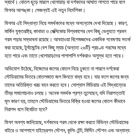
স্বার্থে। বোতল ছুড়ে মারলে খেলোয়াড় বা দর্শকদের আঘাত লাগতে পারে বলে
ফিফার আশঙ্কা। সেজন্যই এই নতুন নির্দেশিকা।
ফিফার এই সিদ্ধান্ত নিয়ে সমর্থকদের মধ্যে অসন্তোষ দেখা দিয়েছে। কারণ,
মার্কিন যুক্তরাষ্ট্র, কানাডা ও মেক্সিকোয় বিশ্বকাপের বেশ কিছু ভেন্যুতে প্রবল
গরম পড়ার সম্ভাবনা রয়েছে। আবহাওয়া বিশেষজ্ঞদের একাধিক গবেষণায় সতর্ক
করা হয়েছে, টুর্নামেন্টের বেশ কিছু ম্যাচ (অন্তত ২৬টি) প্রচণ্ড গরমের মধ্যে
হতে পারে এবং তাতে খেলোয়াড়দের পাশাপাশি দর্শকরাও অসুস্থ হতে পারে।
অভিযোগ উঠেছে, নিজেদের জলের বোতল নিয়ে ঢুকতে না পারলে দর্শকেরা
স্টেডিয়ামের ভিতরে বোতলজাত জল কিনতে বাধ্য হবে। যার ফলে জলের জন্য
তাদের অতিরিক্ত খরচ বহন করতে হবে। সোশ্যাল মিডিয়ায় এই সিদ্ধান্তের
তীব্র সমালোচনাও চলছে। অনেক সমর্থক প্রশ্ন তুলেছেন, যদি নিরাপত্তাই
মূল কারণ হয়, তাহলে স্টেডিয়ামের ভিতরে বিক্রি হওয়া জলের বোতল কীভাবে
নিরাপদ বলে বিবেচিত হবে?
ফিফা অবশ্য জানিয়েছে, দর্শকদের গরম থেকে রক্ষা করতে বিভিন্ন স্টেডিয়ামের
বাইরে ও আশপাশে হাইড্রেশন স্টেশন, কুলিং টেন্ট, মিস্টিং স্টেশন এবং অন্যান্য