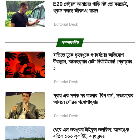
E20 পেট্রল আমাদের গাড়ি নষ্ট তো করছেই,
ধ্বংস করছে জীবনও: রাহুল
Editorial Desk
সম্পাদকীয়
বাড়িতে ঢুকে গৃহবধূকে গণধর্ষণের অভিযোগ
বীরভূমে, আত্মহত্যার চেষ্টা নির্যাতিতার! গ্রেপ্তার
১
Editorial Desk
প্রায় এক দশক পর বাংলায় ‘বিগ বস’, সঞ্চালকের
আসনে সৌরভ গঙ্গোপাধ্যায়
Editorial Desk
ধেয়ে এল ভয়ঙ্কর টাইফুন ডলফিন: আতঙ্কে
বাতিল ৫০০ ফ্লাইট, বন্ধ বন্দর