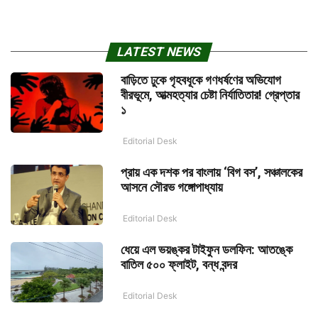
LATEST NEWS
বাড়িতে ঢুকে গৃহবধূকে গণধর্ষণের অভিযোগ
বীরভূমে, আত্মহত্যার চেষ্টা নির্যাতিতার! গ্রেপ্তার
১
Editorial Desk
প্রায় এক দশক পর বাংলায় ‘বিগ বস’, সঞ্চালকের
আসনে সৌরভ গঙ্গোপাধ্যায়
Editorial Desk
ধেয়ে এল ভয়ঙ্কর টাইফুন ডলফিন: আতঙ্কে
বাতিল ৫০০ ফ্লাইট, বন্ধ বন্দর
Editorial Desk