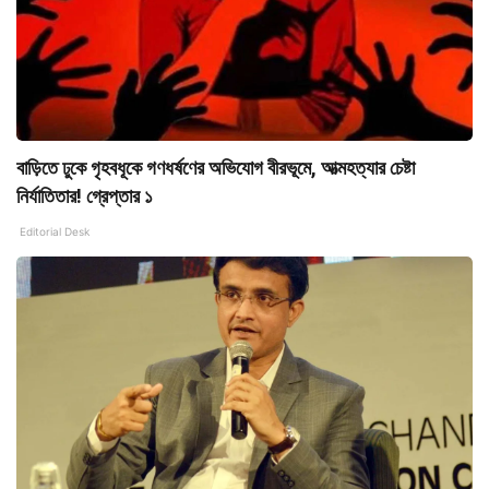
বাড়িতে ঢুকে গৃহবধূকে গণধর্ষণের অভিযোগ বীরভূমে, আত্মহত্যার চেষ্টা
নির্যাতিতার! গ্রেপ্তার ১
Editorial Desk