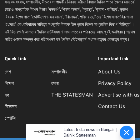
সবরকম সংবাদ, সম্পাদকীয়, উত্তর সম্পাদকীয় নিবন্ধ, ক্রীড়া বিষয়ক দৈনিক পাতা 'খেলার ময়দানে'
ছাড়াও সাপ্তাহিক বিশেষ বিভাগ 'বঙ্গদর্পণ','শিক্ষার অঙ্গনে', 'স্বাস্থ্য', 'ব্যবসা- বাণিজ্য', ভ্রমণ
বিষয়ক বিশেষ পাতা 'ডেস্টিনেশন- মন ভালো', 'বিনোদন', শনিবার ছোটদের বিশেষ সাপ্তাহিক পাতা
'রংবেরং' এবং রবিবারের সাহিত্য সংস্কৃতি বিষয়ক তিন পৃষ্ঠার বিশেষ সাপ্তাহিক বিভাগ 'বিচিত্রা'।
এই ফিচারগুলি আমাদের 'দৈনিক স্টেটসম্যান' সংবাদপত্রের পাঠকদের কাছে খুবই জনপ্রিয়। প্রথম
সারির গুণমান সম্পন্ন খবর পরিবেশনই হল 'দৈনিক স্টেটসম্যান' সংবাদপত্রের একমাত্র লক্ষ্য।
Quick Link
Important Link
দেশ
সম্পাদকীয়
About Us
বিদেশ
রসনা
Privacy Policy
বঙ্গ
THE STATESMAN
Advertise with us
বিনোদন
Contact Us
স্পোর্টস
Latest India news in Bengali |
Dainik Statesman