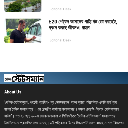
Editorial Desk
E20 পেট্রল আমাদের গাড়ি নষ্ট তো করছেই,
ধ্বংস করছে জীবনও: রাহুল
Editorial Desk
About Us
'দৈনিক স্টেটসম্যান', শতাব্দী প্রাচীন- 'দ্য স্টেটসম্যান' গ্রুপ দ্বারা পরিচালিত একটি জনপ্রিয়
বাংলা দৈনিক সংবাদপত্র। এর কেন্দ্রীয় কার্যালয় কলকাতার ৪ নম্বর চৌরঙ্গি-স্থিত 'স্টেটসম্যান
হাউস'। গত ২৮ জুন, ২০০৪ থেকে কলকাতা ও শিলিগুড়িতে 'দৈনিক স্টেটসম্যান' সংবাদপত্র
নিয়মিতভাবে প্রকাশিত হয়ে চলেছে। এই পত্রিকার বিশেষ ফিচারগুলি হল– রাজ্য, দেশ ও বিদেশের