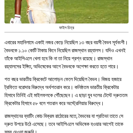
ফাইল চিত্র
এবারের মহানিলামে একাই নজর কেড়ে নিয়েছিল ১৩ বছর বয়সী বৈভব সূর্যবংশী।
বৈভবকে ১.১০ কোটি টাকায় কিনে নিয়েছিল রাজস্থান রয়্যালস। যদিও এখনই
তাঁকে আইপিএলে খেলা হবে কি না তা নিয়ে প্রশ্ন রয়েছে। রাজস্থান
রয়্যালসের ইঙ্গিত, অভিষেকের আগে বৈভবকে অপেক্ষা করতে হতে পারে।
গত বছর ভারতীয় ক্রিকেটে আলোড়ন ফেলে দিয়েছিল বৈভব। বিজয় হজারে
ট্রফিতে বরোদার বিরুদ্ধে অর্ধশতরান করে। কনিষ্ঠতম ভারতীয় ক্রিকেটার
হিসাবে তিনিই এই মাইলফলকে পৌঁছেছেন। এ ছাড়া যুব দলের টেস্টে দ্রুততম
ক্রিকেটার হিসাবে ৫৮ বলে শতরান করে অস্ট্রেলিয়ার বিরুদ্ধে।
রাজস্থানের ব্যাটিং কোচ বিক্রম রাঠোরের মতে, বৈভবের যা প্রতিভা তাতে সে
দ্রুত উপরে উঠে এসেছে। তবে আইপিএলে অভিষেক হওয়ার আগেই তাকে
সময় দেওয়া জরুরি।