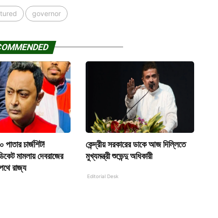
tured
governor
COMMENDED
 পাতার চার্জশিট!
কেন্দ্রীয় সরকারের ডাকে আজ দিল্লিতে
্ডিকেট মামলায় দেবরাজের
মুখ্যমন্ত্রী শুভেন্দু অধিকারী
 পথে রাজ্য
Editorial Desk