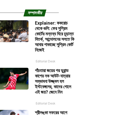
সম্পাদকীয়
Explainer: ককরোচ
থেকে গুলি: ফের সুপ্রিম
কোর্টের মন্তব্য ঘিরে চূড়ান্ত
বিতর্ক, আন্দোলনের সলতে কি
আবার পাকাচ্ছে সুপ্রিম কোর্ট
নিজেই
Editorial Desk
পাঁচতারা জয়ের পর ডুরান্ড
কাপের নক আউট-যাত্রার
সম্ভাবনা উজ্জ্বল হল
ইস্টবেঙ্গলের, কাদের গোলে
এই জয়? জেনে নিন
Editorial Desk
শ্রীলঙ্কা সফরের আগে