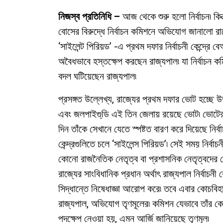
নিজস্ব প্রতিনিধি –
আজ থেকে শুরু হলো নির্বাচন৷ কিন্
বোসের বিরুদ্ধে নির্বাচন কমিশনে অভিযোগ জানালো রা
‘সাইলেন্ট পিরিয়ড’ -এ প্রথম দফার নির্বাচনী কেন্দ্রে
অবৈধভাবে হস্তক্ষেপ করছেন রাজ্যপাল৷ যা নির্বাচন কম
বদল ঘটিয়েছেন রাজ্যপাল৷
প্রসঙ্গত উল্লেখ্য, রাজ্যের প্রথম দফার ভোট হচ্ছে 
এবং জলপাইগুডি় এই তিন জেলায় রয়েছে ভোট৷ ভোটের
দিন তাঁকে সেখানে যেতে স্পষ্টত বারণ করে দিয়েছে নির্বা
কেন্দ্রগুলিতে চলে ‘সাইলেন্স পিরিয়ড’৷ সেই সময় নির্বাচ
কোনো রাজনৈতিক নেতৃত্ব বা প্রশাসনিক নেতৃত্বদের ঘ
রাজ্যের সাংবিধানিক প্রধান অর্থাৎ রাজ্যপাল নির্বাচনী 
সিদ্ধান্তে নিষেধাজ্ঞা আরোপ করে৷ তবে এবার কোচবিহ
রাজ্যপাল, অভিযোগ তৃণমূলের৷ কমিশন যেভাবে তাঁর কো
পদক্ষেপ নেওয়া হয়, এমন আর্জি জানিয়েছে তৃণমূল৷