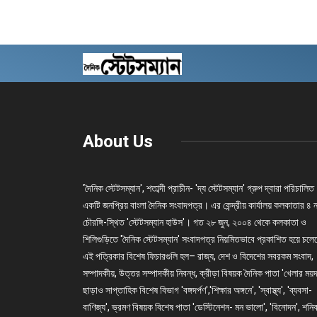
About Us
'দৈনিক স্টেটসম্যান', শতাব্দী প্রাচীন- 'দ্য স্টেটসম্যান' গ্রুপ দ্বারা পরিচালিত
একটি জনপ্রিয় বাংলা দৈনিক সংবাদপত্র। এর কেন্দ্রীয় কার্যালয় কলকাতার ৪ 
চৌরঙ্গি-স্থিত 'স্টেটসম্যান হাউস'। গত ২৮ জুন, ২০০৪ থেকে কলকাতা ও
শিলিগুড়িতে 'দৈনিক স্টেটসম্যান' সংবাদপত্র নিয়মিতভাবে প্রকাশিত হয়ে চল
এই পত্রিকার বিশেষ ফিচারগুলি হল– রাজ্য, দেশ ও বিদেশের সবরকম সংবাদ,
সম্পাদকীয়, উত্তর সম্পাদকীয় নিবন্ধ, ক্রীড়া বিষয়ক দৈনিক পাতা 'খেলার ময়দ
ছাড়াও সাপ্তাহিক বিশেষ বিভাগ 'বঙ্গদর্পণ','শিক্ষার অঙ্গনে', 'স্বাস্থ্য', 'ব্যবসা-
বাণিজ্য', ভ্রমণ বিষয়ক বিশেষ পাতা 'ডেস্টিনেশন- মন ভালো', 'বিনোদন', শনি