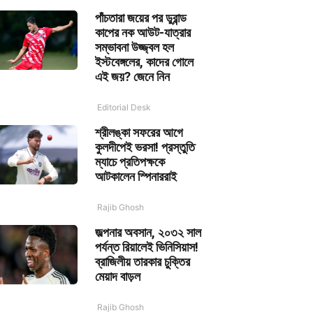
পাঁচতারা জয়ের পর ডুরান্ড
কাপের নক আউট-যাত্রার
সম্ভাবনা উজ্জ্বল হল
ইস্টবেঙ্গলের, কাদের গোলে
এই জয়? জেনে নিন
Editorial Desk
শ্রীলঙ্কা সফরের আগে
কুলদীপেই ভরসা! প্রস্তুতি
ম্যাচে প্রতিপক্ষকে
আটকালেন স্পিনাররাই
Rajib Ghosh
জল্পনার অবসান, ২০৩২ সাল
পর্যন্ত রিয়ালেই ভিনিসিয়াস!
ব্রাজিলীয় তারকার চুক্তির
মেয়াদ বাড়ল
Rajib Ghosh