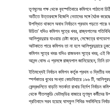
তৃণমূলের পক্ষ থেকে বৃহস্পতিবারে কমিশনে পাঠানো চ
অতীতে উত্তরবঙ্গে বিজেপি নেতাদের সঙ্গে বৈঠক করে
উপস্থিত থাকলে অবাধ নির্বাচনে প্রভাব পড়তে পারে৷
উচিত৷’ যদিও কমিশন সূত্রে খবর, রাজ্যপালের গতিবিধ
আলিপুরদুয়ার যাওয়ার চেষ্টা করেন, সেক্ষেত্রে বাগডো
আটকাতে পারে কমিশন৷ তা না হলে আলিপুরদুয়ারে ঢুক
কমিশন সূত্রে খবর৷ যদিও রাজভবন সূত্রে খবর, এই বি
আনন্দ বোস৷ এ প্রসঙ্গে রাজ্যপাল জানিয়েছেন, তিনি চান 
ইতিমধ্যেই নির্বাচন কমিশন কর্তৃক প্রথম ও দ্বিতীয় দফার
স্পর্শকাতর বুথের সংখ্যা কোচবিহারে ১৯৬ টি, আলিপু
কেন্দ্রগুলিতে বাড়তি সতর্কতা রাখার নির্দেশ নির্বাচন
থেকে শীতলকুচি৷ ভেটাগুডি়র বাজারে তৃণমূল কর্মীদের 
প্রতিবাদে সরব হয়েছে ঘাসফুল শিবির৷ সবমিলিয়ে নির্ব