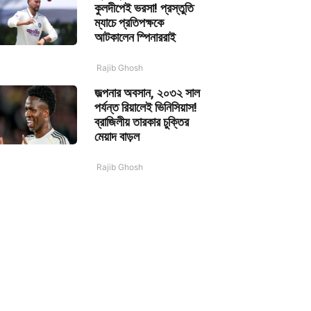
কুলদীপেই ভরসা! প্রস্তুতি
ম্যাচে প্রতিপক্ষকে
আটকালেন স্পিনাররাই
Rajib Ghosh
জল্পনার অবসান, ২০৩২ সাল
পর্যন্ত রিয়ালেই ভিনিসিয়াস!
ব্রাজিলীয় তারকার চুক্তির
মেয়াদ বাড়ল
Rajib Ghosh