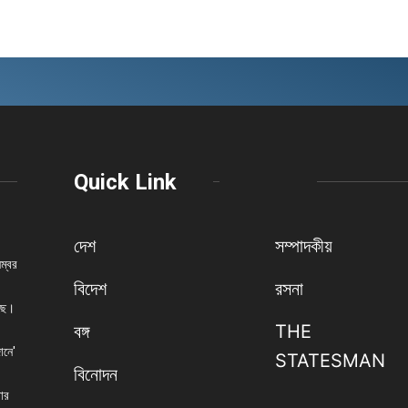
Quick Link
দেশ
সম্পাদকীয়
নম্বর
বিদেশ
রসনা
েছে।
বঙ্গ
THE
ানে'
STATESMAN
বিনোদন
বার