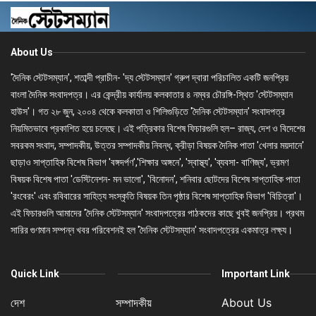
About Us
'দৈনিক স্টেটসম্যান', শতাব্দী প্রাচীন- 'দ্য স্টেটসম্যান' গ্রুপ দ্বারা পরিচালিত একটি জনপ্রিয়
বাংলা দৈনিক সংবাদপত্র। এর কেন্দ্রীয় কার্যালয় কলকাতার ৪ নম্বর চৌরঙ্গি-স্থিত 'স্টেটসম্যান
হাউস'। গত ২৮ জুন, ২০০৪ থেকে কলকাতা ও শিলিগুড়িতে 'দৈনিক স্টেটসম্যান' সংবাদপত্র
নিয়মিতভাবে প্রকাশিত হয়ে চলেছে। এই পত্রিকার বিশেষ ফিচারগুলি হল– রাজ্য, দেশ ও বিদেশের
সবরকম সংবাদ, সম্পাদকীয়, উত্তর সম্পাদকীয় নিবন্ধ, ক্রীড়া বিষয়ক দৈনিক পাতা 'খেলার ময়দানে'
ছাড়াও সাপ্তাহিক বিশেষ বিভাগ 'বঙ্গদর্পণ','শিক্ষার অঙ্গনে', 'স্বাস্থ্য', 'ব্যবসা- বাণিজ্য', ভ্রমণ
বিষয়ক বিশেষ পাতা 'ডেস্টিনেশন- মন ভালো', 'বিনোদন', শনিবার ছোটদের বিশেষ সাপ্তাহিক পাতা
'রংবেরং' এবং রবিবারের সাহিত্য সংস্কৃতি বিষয়ক তিন পৃষ্ঠার বিশেষ সাপ্তাহিক বিভাগ 'বিচিত্রা'।
এই ফিচারগুলি আমাদের 'দৈনিক স্টেটসম্যান' সংবাদপত্রের পাঠকদের কাছে খুবই জনপ্রিয়। প্রথম
সারির গুণমান সম্পন্ন খবর পরিবেশনই হল 'দৈনিক স্টেটসম্যান' সংবাদপত্রের একমাত্র লক্ষ্য।
Quick Link
Important Link
দেশ
সম্পাদকীয়
About Us