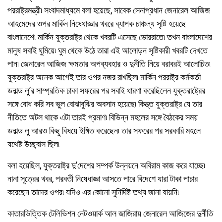
পররাষ্ট্রমন্ত্রী৷ সংবাদমাধ্যমে বলা হয়েছে, সাবেক সেনাপ্রধান জেনারেল আজিজ
আহমেদের ওপর মার্কিন নিষেধাজ্ঞার খবরে ব্যাপক চাঞ্চল্য সৃষ্টি হয়েছে
বাংলাদেশে৷ মার্কিন যুক্তরাষ্ট্র থেকে খবরটি এসেছে ভোররাতে৷ তখন বাংলাদেশের
মানুষ সবাই ঘুমিয়ে৷ ঘুম থেকে উঠে তারা এই আলোড়ন সৃষ্টিকারী খবরটি দেখতে
পান৷ জেনারেল আজিজ ক্ষমতার অপব্যবহার ও দুর্নীতি নিয়ে বরাবরই আলোচিত৷
যুক্তরাষ্ট্র অনেক আগেই তার ওপর নজর রাখছিল৷ মার্কিন পররাষ্ট্র কর্মকর্তা
ডনাল্ড লু’র সাম্প্রতিক ঢাকা সফরের পর সবাই ধারণা করেছিলেন যুক্তরাষ্ট্রের
সঙ্গে বোধ করি সব ভুল বোঝাবুঝির অবসান হয়েছে৷ কিন্ত্ত যুক্তরাষ্ট্র যে তার
নীতিতে অটল থাকে এটা তারই প্রমাণ৷ বিভিন্ন মহলের সঙ্গে বৈঠকের সময়
ডনাল্ড লু আরও কিছু বিষয়ে ইঙ্গিত করেছেন৷ তার সফরের পর সরকারি মহলে
যথেষ্ট উচ্ছ্বাস ছিল৷
বলা হয়েছিল, যুক্তরাষ্ট্র দু’দেশের সম্পর্ক উন্নয়নে অবিরাম কাজ করে যাচ্ছে৷
নানা সূত্রের খবর, পরবর্তী নিষেধাজ্ঞা আসতে পারে বিদেশে যারা টাকা পাচার
করেছেন তাদের ওপর৷ যদিও এর কোনো সুনির্দিষ্ট তথ্য জানা যায়নি৷
কাতারভিত্তিক টেলিভিশন নেটওয়ার্ক আল জাজিরায় জেনারেল আজিজের দুর্নীতি