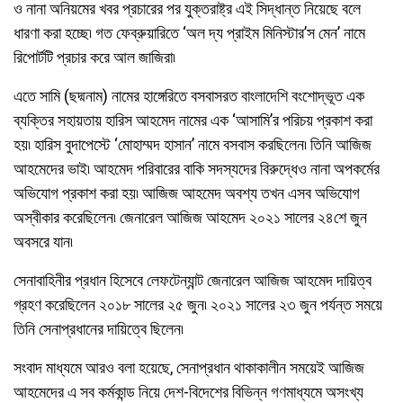
ও নানা অনিয়মের খবর প্রচারের পর যুক্তরাষ্ট্র এই সিদ্ধান্ত নিয়েছে বলে
ধারণা করা হচ্ছে৷ গত ফেব্রুয়ারিতে ‘অল দ্য প্রাইম মিনিস্টার’স মেন’ নামে
রিপোর্টটি প্রচার করে আল জাজিরা৷
এতে সামি (ছদ্মনাম) নামের হাঙ্গেরিতে বসবাসরত বাংলাদেশি বংশোদ্ভূত এক
ব্যক্তির সহায়তায় হারিস আহমেদ নামের এক ‘আসামি’র পরিচয় প্রকাশ করা
হয়৷ হারিস বুদাপেস্টে ‘মোহাম্মদ হাসান’ নামে বসবাস করছিলেন৷ তিনি আজিজ
আহমেদের ভাই৷ আহমেদ পরিবারের বাকি সদস্যদের বিরুদ্ধেও নানা অপকর্মের
অভিযোগ প্রকাশ করা হয়৷ আজিজ আহমেদ অবশ্য তখন এসব অভিযোগ
অস্বীকার করেছিলেন৷ জেনারেল আজিজ আহমেদ ২০২১ সালের ২৪শে জুন
অবসরে যান৷
সেনাবাহিনীর প্রধান হিসেবে লেফটেন্যান্ট জেনারেল আজিজ আহমেদ দায়িত্ব
গ্রহণ করেছিলেন ২০১৮ সালের ২৫ জুন৷ ২০২১ সালের ২৩ জুন পর্যন্ত সময়ে
তিনি সেনাপ্রধানের দায়িত্বে ছিলেন৷
সংবাদ মাধ্যমে আরও বলা হয়েছে, সেনাপ্রধান থাকাকালীন সময়েই আজিজ
আহমেদের এ সব কর্মকান্ড নিয়ে দেশ-বিদেশের বিভিন্ন গণমাধ্যমে অসংখ্য