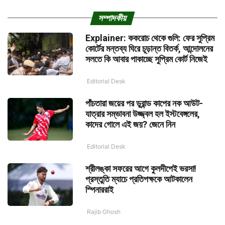
সম্পাদকীয়
Explainer: ককরোচ থেকে গুলি: ফের সুপ্রিম
কোর্টের মন্তব্য ঘিরে চূড়ান্ত বিতর্ক, আন্দোলনের
সলতে কি আবার পাকাচ্ছে সুপ্রিম কোর্ট নিজেই
Editorial Desk
পাঁচতারা জয়ের পর ডুরান্ড কাপের নক আউট-
যাত্রার সম্ভাবনা উজ্জ্বল হল ইস্টবেঙ্গলের,
কাদের গোলে এই জয়? জেনে নিন
Editorial Desk
শ্রীলঙ্কা সফরের আগে কুলদীপেই ভরসা!
প্রস্তুতি ম্যাচে প্রতিপক্ষকে আটকালেন
স্পিনাররাই
Rajib Ghosh