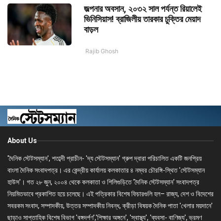
জল্পনার অবসান, ২০৩২ সাল পর্যন্ত রিয়ালেই
ভিনিসিয়াস! ব্রাজিলীয় তারকার চুক্তির মেয়াদ
বাড়ল
Rajib Ghosh
About Us
'দৈনিক স্টেটসম্যান', শতাব্দী প্রাচীন- 'দ্য স্টেটসম্যান' গ্রুপ দ্বারা পরিচালিত একটি জনপ্রিয়
বাংলা দৈনিক সংবাদপত্র। এর কেন্দ্রীয় কার্যালয় কলকাতার ৪ নম্বর চৌরঙ্গি-স্থিত 'স্টেটসম্যান
হাউস'। গত ২৮ জুন, ২০০৪ থেকে কলকাতা ও শিলিগুড়িতে 'দৈনিক স্টেটসম্যান' সংবাদপত্র
নিয়মিতভাবে প্রকাশিত হয়ে চলেছে। এই পত্রিকার বিশেষ ফিচারগুলি হল– রাজ্য, দেশ ও বিদেশের
সবরকম সংবাদ, সম্পাদকীয়, উত্তর সম্পাদকীয় নিবন্ধ, ক্রীড়া বিষয়ক দৈনিক পাতা 'খেলার ময়দানে'
ছাড়াও সাপ্তাহিক বিশেষ বিভাগ 'বঙ্গদর্পণ','শিক্ষার অঙ্গনে', 'স্বাস্থ্য', 'ব্যবসা- বাণিজ্য', ভ্রমণ