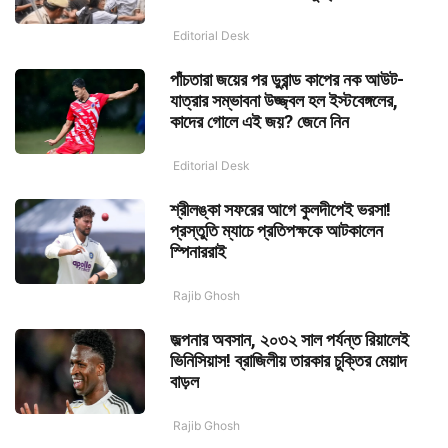
Editorial Desk
পাঁচতারা জয়ের পর ডুরান্ড কাপের নক আউট-
যাত্রার সম্ভাবনা উজ্জ্বল হল ইস্টবেঙ্গলের,
কাদের গোলে এই জয়? জেনে নিন
Editorial Desk
শ্রীলঙ্কা সফরের আগে কুলদীপেই ভরসা!
প্রস্তুতি ম্যাচে প্রতিপক্ষকে আটকালেন
স্পিনাররাই
Rajib Ghosh
জল্পনার অবসান, ২০৩২ সাল পর্যন্ত রিয়ালেই
ভিনিসিয়াস! ব্রাজিলীয় তারকার চুক্তির মেয়াদ
বাড়ল
Rajib Ghosh