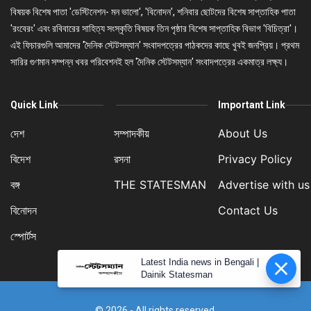
বিষয়ক বিশেষ পাতা 'ডেস্টিনেশন- মন ভালো', 'বিনোদন', শনিবার ছোটদের বিশেষ সাপ্তাহিক পাতা
'রংবেরং' এবং রবিবারের সাহিত্য সংস্কৃতি বিষয়ক তিন পৃষ্ঠার বিশেষ সাপ্তাহিক বিভাগ 'বিচিত্রা'।
এই ফিচারগুলি আমাদের 'দৈনিক স্টেটসম্যান' সংবাদপত্রের পাঠকদের কাছে খুবই জনপ্রিয়। প্রথম
সারির গুণমান সম্পন্ন খবর পরিবেশনই হল 'দৈনিক স্টেটসম্যান' সংবাদপত্রের একমাত্র লক্ষ্য।
Quick Link
Important Link
দেশ
সম্পাদকীয়
About Us
বিদেশ
রসনা
Privacy Policy
বঙ্গ
THE STATESMAN
Advertise with us
বিনোদন
Contact Us
স্পোর্টস
Latest India news in Bengali |
Dainik Statesman
© 2026 - All rights reserved.