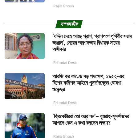
Rajib Ghosh
সম্পাদকীয়
‘যদ্দিন দেহে আছে প্রাণ, প্রাণপণে পৃথিবীর সরাব
জঞ্জাল’, মেয়ের স্মরণসভায় বিধায়ক মায়ের
অঙ্গীকার
Editorial Desk
আরজি কর কাণ্ডে বড় পদক্ষেপ, ১৯৫২-এর
বিশেষ কমিশন আইনে পুনর্তদন্তের ঘোষণা
শুভেন্দুর
Editorial Desk
‘ক্রিকেটাররা তো যন্ত্র নন’– বুমরাহ-সুদর্শনদের
আগলে কেন এ কথা বললেন লক্ষ্মণ?
Rajib Ghosh