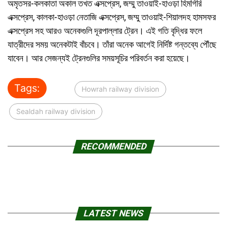
অমৃতসর-কলকাতা অকাল তখত এক্সপ্রেস, জম্মু তাওয়াই-হাওড়া হিমগিরি
এক্সপ্রেস, কালকা-হাওড়া নেতাজি এক্সপ্রেস, জম্মু তাওয়াই-শিয়ালদহ হামসফর
এক্সপ্রেস সহ আরও অনেকগুলি দূরপাল্লার ট্রেন। এই গতি বৃদ্ধির ফলে
যাত্রীদের সময় অনেকটাই বাঁচবে। তাঁরা অনেক আগেই নির্দিষ্ট গন্তব্যে পৌঁছে
যাবেন। আর সেজন্যই ট্রেনগুলির সময়সূচির পরিবর্তন করা হয়েছে।
Tags:
Howrah railway division
Sealdah railway division
RECOMMENDED
LATEST NEWS