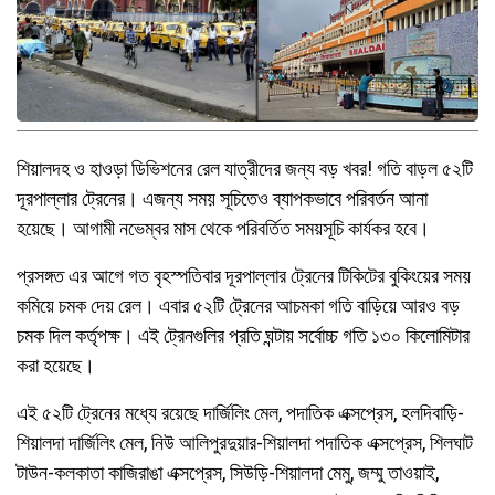
শিয়ালদহ ও হাওড়া ডিভিশনের রেল যাত্রীদের জন্য বড় খবর! গতি বাড়ল ৫২টি
দূরপাল্লার ট্রেনের। এজন্য সময় সূচিতেও ব্যাপকভাবে পরিবর্তন আনা
হয়েছে। আগামী নভেম্বর মাস থেকে পরিবর্তিত সময়সূচি কার্যকর হবে।
প্রসঙ্গত এর আগে গত বৃহস্পতিবার দূরপাল্লার ট্রেনের টিকিটের বুকিংয়ের সময়
কমিয়ে চমক দেয় রেল। এবার ৫২টি ট্রেনের আচমকা গতি বাড়িয়ে আরও বড়
চমক দিল কর্তৃপক্ষ। এই ট্রেনগুলির প্রতি ঘন্টায় সর্বোচ্চ গতি ১৩০ কিলোমিটার
করা হয়েছে।
এই ৫২টি ট্রেনের মধ্যে রয়েছে দার্জিলিং মেল, পদাতিক এক্সপ্রেস, হলদিবাড়ি-
শিয়ালদা দার্জিলিং মেল, নিউ আলিপুরদুয়ার-শিয়ালদা পদাতিক এক্সপ্রেস, শিলঘাট
টাউন-কলকাতা কাজিরাঙা এক্সপ্রেস, সিউড়ি-শিয়ালদা মেমু, জম্মু তাওয়াই,