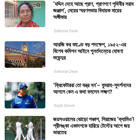
‘যদ্দিন দেহে আছে প্রাণ, প্রাণপণে পৃথিবীর সরাব
জঞ্জাল’, মেয়ের স্মরণসভায় বিধায়ক মায়ের
অঙ্গীকার
Editorial Desk
আরজি কর কাণ্ডে বড় পদক্ষেপ, ১৯৫২-এর
বিশেষ কমিশন আইনে পুনর্তদন্তের ঘোষণা
শুভেন্দুর
Editorial Desk
‘ক্রিকেটাররা তো যন্ত্র নন’– বুমরাহ-সুদর্শনদের
আগলে কেন এ কথা বললেন লক্ষ্মণ?
Rajib Ghosh
জয়সওয়ালের ঝোড়ো পঞ্চাশ, সিরাজের ‘ক্যামিও’!
শ্রীলঙ্কা একাদশকে হারিয়ে টেস্টের আগে জয়
ভারতের