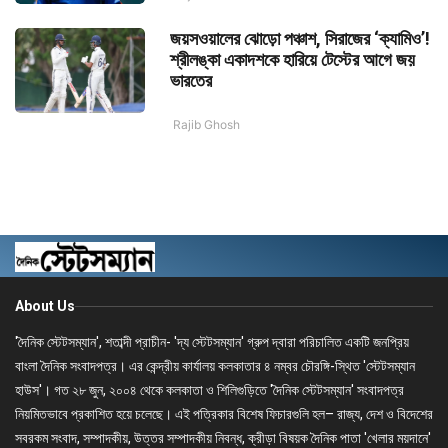
জয়সওয়ালের ঝোড়ো পঞ্চাশ, সিরাজের ‘ক্যামিও’!
শ্রীলঙ্কা একাদশকে হারিয়ে টেস্টের আগে জয়
ভারতের
Rajib Ghosh
About Us
'দৈনিক স্টেটসম্যান', শতাব্দী প্রাচীন- 'দ্য স্টেটসম্যান' গ্রুপ দ্বারা পরিচালিত একটি জনপ্রিয়
বাংলা দৈনিক সংবাদপত্র। এর কেন্দ্রীয় কার্যালয় কলকাতার ৪ নম্বর চৌরঙ্গি-স্থিত 'স্টেটসম্যান
হাউস'। গত ২৮ জুন, ২০০৪ থেকে কলকাতা ও শিলিগুড়িতে 'দৈনিক স্টেটসম্যান' সংবাদপত্র
নিয়মিতভাবে প্রকাশিত হয়ে চলেছে। এই পত্রিকার বিশেষ ফিচারগুলি হল– রাজ্য, দেশ ও বিদেশের
সবরকম সংবাদ, সম্পাদকীয়, উত্তর সম্পাদকীয় নিবন্ধ, ক্রীড়া বিষয়ক দৈনিক পাতা 'খেলার ময়দানে'