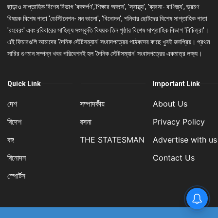
ছাড়াও সাপ্তাহিক বিশেষ বিভাগ 'বঙ্গদর্পণ','শিক্ষার অঙ্গনে', 'স্বাস্থ্য', 'ব্যবসা- বাণিজ্য', ভ্রমণ
বিষয়ক বিশেষ পাতা 'ডেস্টিনেশন- মন ভালো', 'বিনোদন', শনিবার ছোটদের বিশেষ সাপ্তাহিক পাতা
'রংবেরং' এবং রবিবারের সাহিত্য সংস্কৃতি বিষয়ক তিন পৃষ্ঠার বিশেষ সাপ্তাহিক বিভাগ 'বিচিত্রা'।
এই ফিচারগুলি আমাদের 'দৈনিক স্টেটসম্যান' সংবাদপত্রের পাঠকদের কাছে খুবই জনপ্রিয়। প্রথম
সারির গুণমান সম্পন্ন খবর পরিবেশনই হল 'দৈনিক স্টেটসম্যান' সংবাদপত্রের একমাত্র লক্ষ্য।
Quick Link
Important Link
দেশ
সম্পাদকীয়
About Us
বিদেশ
রসনা
Privacy Policy
বঙ্গ
THE STATESMAN
Advertise with us
বিনোদন
Contact Us
স্পোর্টস