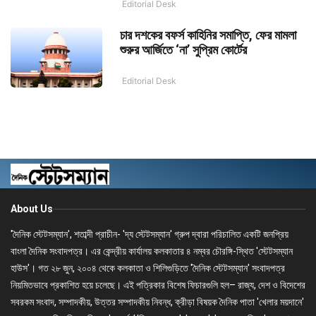
Editorial Desk
চার দশকের বফর্স কাহিনির সমাপ্তি, ফের মামলা
শুরুর আর্জিতে ‘না’ সুপ্রিম কোর্টের
Editorial Desk
About Us
'দৈনিক স্টেটসম্যান', শতাব্দী প্রাচীন- 'দ্য স্টেটসম্যান' গ্রুপ দ্বারা পরিচালিত একটি জনপ্রিয়
বাংলা দৈনিক সংবাদপত্র। এর কেন্দ্রীয় কার্যালয় কলকাতার ৪ নম্বর চৌরঙ্গি-স্থিত 'স্টেটসম্যান
হাউস'। গত ২৮ জুন, ২০০৪ থেকে কলকাতা ও শিলিগুড়িতে 'দৈনিক স্টেটসম্যান' সংবাদপত্র
নিয়মিতভাবে প্রকাশিত হয়ে চলেছে। এই পত্রিকার বিশেষ ফিচারগুলি হল– রাজ্য, দেশ ও বিদেশের
সবরকম সংবাদ, সম্পাদকীয়, উত্তর সম্পাদকীয় নিবন্ধ, ক্রীড়া বিষয়ক দৈনিক পাতা 'খেলার ময়দানে'