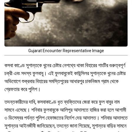
Gujarat Encounter Representative Image
কসবা কাণ্ডে সুশান্তকে খুনের চেষ্টার নেপথ্যে থাকা বিহারের গাংটির গুরুত্বপূর্ণ
চক্রী এবং সদস্য ফুলবাবু। এই ফুলবাবুকেই কাউন্সিলর সুশান্তকে খুনের চেষ্টার
অভিযোগে শুক্রবার বিহারের সমস্তিপুরের আধারপুর চাকনিজম গ্রাম থেকে
গ্রেফতার করে পুলিশ।
তদন্তকারীদের দাবি, কসবাকাণ্ডে ধৃত ব্যক্তিদের জেরা করে ফুল বাবুর নাম
সামনে এসেছে। শনিবার ফুলবাবুকে আলিপুর আদালতে হাজির করা হলে আগামী
৩ ডিসেম্বর পর্যন্ত পুলিশ হেফাজতের নির্দেশ দেয় আদালত। শনিবার আদালতে
সুশান্তর আইনজীবী জানিয়েছেন, তদন্তে জানা গিয়েছে, সুশান্তর বাড়ির সামনে