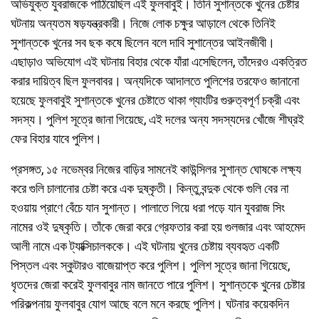
অভিযুক্ত যুবরাজকে পাঠিয়েছিল এই ফুলবাবুই। তিনি সুশান্তকে খুনের চেষ্টার
ঘটনায় অন্যতম ষড়যন্ত্রকারী। নিজে লোক চক্ষুর আড়ালে থেকে তিনিই
সুশান্তকে খুনের সব ছক কষে ছিলেন বলে দাবি সুশান্তের আইনজীবী।
এছাড়াও অভিযোগ এই ঘটনায় বিহার থেকে যাঁরা এসেছিলেন, তাঁদেরও একত্রিত
করার দায়িত্ব ছিল ফুলবাবর। অন্যদিকে আদালতে পুলিশের তরফেও জানানো
হয়েছে ফুলবাবুই সুশান্তকে খুনের চেষ্টাতে থাকা গ্যাংটির গুরুত্বপূর্ণ চক্রী এবং
সদস্য। পুলিশ সূত্রে জানা গিয়েছে, এই দলের অন্য সদস্যদের খোঁজে শীঘ্রই
ফের বিহার যাবে পুলিশ।
প্রসঙ্গত, ১৫ নভেম্বর নিজের বাড়ির সামনেই কাউন্সিলর সুশান্ত ঘোষকে লক্ষ্য
করে গুলি চালানোর চেষ্টা করে এক দুষ্কৃতী। কিন্তু বন্দুক থেকে গুলি বের না
হওয়ায় প্রাণে বেঁচে যান সুশান্ত। পালাতে গিয়ে ধরা পড়ে যান যুবরাজ সিং
নামের ওই দুষ্কৃতি। তাঁকে জেরা করে গ্রেফতার করা হয় গুলজার এবং আহমেদ
আলী নামে এক ট্যাক্সিচালককে। এই ঘটনায় খুনের চেষ্টায় ব্যবহৃত একটি
পিস্তল এবং স্কুটারও বাজেয়াপ্ত করে পুলিশ। পুলিশ সূত্রে জানা গিয়েছে,
ধৃতদের জেরা করেই ফুলবাবুর নাম জানতে পারে পুলিশ। সুশান্তকে খুনের চেষ্টার
পরিকল্পনায় ফুলবাবুর যোগ আছে বলে মনে করছে পুলিশ। ঘটনার কয়েকদিন