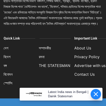
ছাড়াও সাপ্তাহিক বিশেষ বিভাগ 'বঙ্গদর্পণ','শিক্ষার অঙ্গনে', 'স্বাস্থ্য', 'ব্যবসা- বাণিজ্য', ভ্রমণ
বিষয়ক বিশেষ পাতা 'ডেস্টিনেশন- মন ভালো', 'বিনোদন', শনিবার ছোটদের বিশেষ সাপ্তাহিক পাতা
'রংবেরং' এবং রবিবারের সাহিত্য সংস্কৃতি বিষয়ক তিন পৃষ্ঠার বিশেষ সাপ্তাহিক বিভাগ 'বিচিত্রা'।
এই ফিচারগুলি আমাদের 'দৈনিক স্টেটসম্যান' সংবাদপত্রের পাঠকদের কাছে খুবই জনপ্রিয়। প্রথম
সারির গুণমান সম্পন্ন খবর পরিবেশনই হল 'দৈনিক স্টেটসম্যান' সংবাদপত্রের একমাত্র লক্ষ্য।
Quick Link
Important Link
দেশ
সম্পাদকীয়
About Us
বিদেশ
রসনা
Privacy Policy
বঙ্গ
THE STATESMAN
Advertise with us
বিনোদন
Contact Us
স্পোর্টস
Latest India news in Bengali |
Dainik Statesman