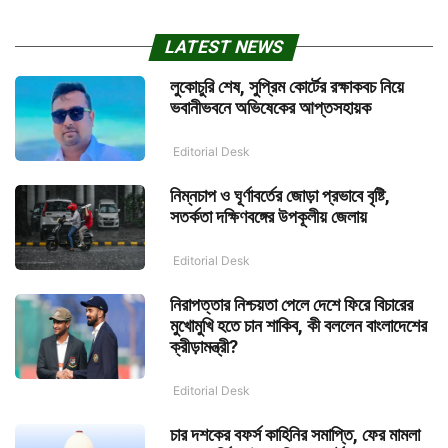
LATEST NEWS
লুকোচুরি শেষ, সুপ্রিম কোর্টের রক্ষাকবচ নিয়ে
ভবানীভবনে অভিষেকের আপ্তসহায়ক
Editorial Desk
নিম্নচাপ ও ঘূর্ণাবর্তের জোড়া প্রভাবে বৃষ্টি,
সতর্কতা দক্ষিণবঙ্গের উপকূলীয় জেলায়
Editorial Desk
নিরাপত্তার নিশ্চয়তা পেলে দেশে ফিরে বিচারের
মুখোমুখি হতে চান শাকিব, কী বললেন বাংলাদেশের
ক্রীড়ামন্ত্রী?
Editorial Desk
চার দশকের বফর্স কাহিনির সমাপ্তি, ফের মামলা