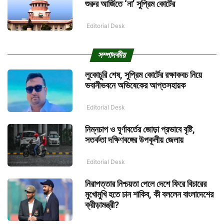
শুরুর আর্জিতে ‘না’ সুপ্রিম কোর্টের
Editorial Desk
সম্পাদকীয়
লুকোচুরি শেষ, সুপ্রিম কোর্টের রক্ষাকবচ নিয়ে
ভবানীভবনে অভিষেকের আপ্তসহায়ক
Editorial Desk
নিম্নচাপ ও ঘূর্ণাবর্তের জোড়া প্রভাবে বৃষ্টি,
সতর্কতা দক্ষিণবঙ্গের উপকূলীয় জেলায়
Editorial Desk
নিরাপত্তার নিশ্চয়তা পেলে দেশে ফিরে বিচারের
মুখোমুখি হতে চান শাকিব, কী বললেন বাংলাদেশের
ক্রীড়ামন্ত্রী?