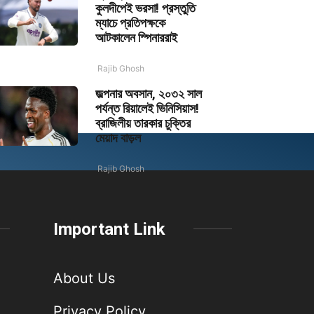
কুলদীপেই ভরসা! প্রস্তুতি
ম্যাচে প্রতিপক্ষকে
আটকালেন স্পিনাররাই
Rajib Ghosh
জল্পনার অবসান, ২০৩২ সাল
পর্যন্ত রিয়ালেই ভিনিসিয়াস!
ব্রাজিলীয় তারকার চুক্তির
মেয়াদ বাড়ল
Rajib Ghosh
Important Link
About Us
Privacy Policy