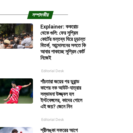
সম্পাদকীয়
Explainer: ককরোচ
থেকে গুলি: ফের সুপ্রিম
কোর্টের মন্তব্য ঘিরে চূড়ান্ত
বিতর্ক, আন্দোলনের সলতে কি
আবার পাকাচ্ছে সুপ্রিম কোর্ট
নিজেই
Editorial Desk
পাঁচতারা জয়ের পর ডুরান্ড
কাপের নক আউট-যাত্রার
সম্ভাবনা উজ্জ্বল হল
ইস্টবেঙ্গলের, কাদের গোলে
এই জয়? জেনে নিন
Editorial Desk
শ্রীলঙ্কা সফরের আগে