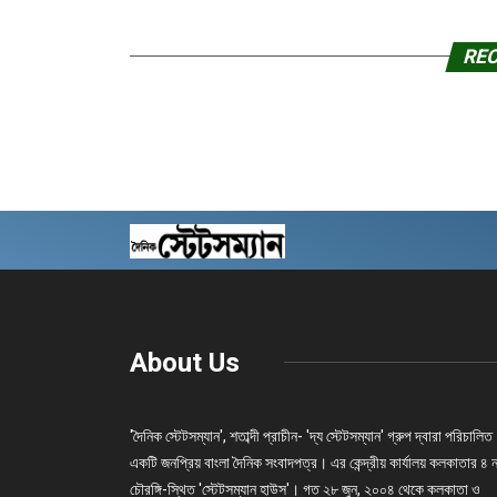
RE
About Us
'দৈনিক স্টেটসম্যান', শতাব্দী প্রাচীন- 'দ্য স্টেটসম্যান' গ্রুপ দ্বারা পরিচালিত
একটি জনপ্রিয় বাংলা দৈনিক সংবাদপত্র। এর কেন্দ্রীয় কার্যালয় কলকাতার ৪ 
চৌরঙ্গি-স্থিত 'স্টেটসম্যান হাউস'। গত ২৮ জুন, ২০০৪ থেকে কলকাতা ও