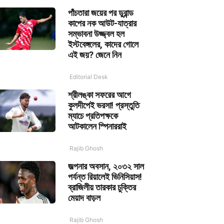
পাঁচতারা জয়ের পর ডুরান্ড
কাপের নক আউট-যাত্রার
সম্ভাবনা উজ্জ্বল হল
ইস্টবেঙ্গলের, কাদের গোলে
এই জয়? জেনে নিন
Editorial Desk
শ্রীলঙ্কা সফরের আগে
কুলদীপেই ভরসা! প্রস্তুতি
ম্যাচে প্রতিপক্ষকে
আটকালেন স্পিনাররাই
Rajib Ghosh
জল্পনার অবসান, ২০৩২ সাল
পর্যন্ত রিয়ালেই ভিনিসিয়াস!
ব্রাজিলীয় তারকার চুক্তির
মেয়াদ বাড়ল
Rajib Ghosh