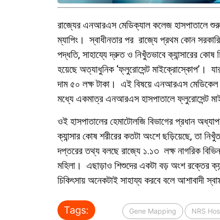
রাজ্যের এনআরএস মেডিক্যাল কলেজ হাসপাতালে শুরু হত
ম্যাপিং। স্বাধীনতার পর রাজ্যে প্রথম কোন সরকারি
পদ্ধতি, সাহায্যে দ্রুত ও নিখুঁতভাবে ক্যান্সারে
হয়েছে অত্যাধুনিক ‘ফ্লুরোসেন্ট মাইক্রোস্কোপ’। য
দাম ৫০ লক্ষ টাকা। এই বিষয়ে এনআরএস মেডিকেল কলেজ
মধ্যে একমাত্র এনআরএস হাসপাতালে ফ্লুরোসেন্ট মাই
ওই হাসপাতালের হেমাটোলজি বিভাগের প্রধান অধ্যাপ
ক্যান্সার কোষ শরীরের কতটা অংশে ছড়িয়েছে, তা নিখুঁ
দপ্তরের তথ্য বলছে রাজ্যে ১.১৩ লক্ষ নাগরিক বিভি
মহিলা। এছাড়াও শিশুদের একটা বড় অংশ রক্তের ক্যা
চিকিৎসায় অনেকটাই সাহায্য করবে বলে আশাবাদী স্বাস
Tags:
Gene Mapping
NRS Hosp