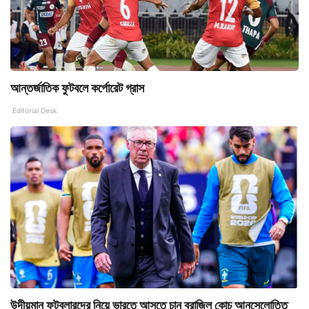
আন্তর্জাতিক ফুটবলে কর্পোরেট গ্রাস
Editorial Desk
উদীয়মান ফুটবলারদের নিয়ে ভারতে আসতে চান ব্রাজিল কোচ আনসেলোত্তি