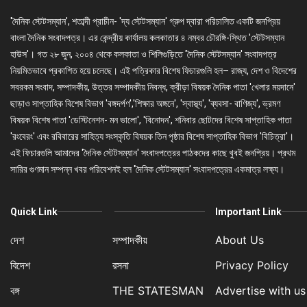
'দৈনিক স্টেটসম্যান', শতাব্দী প্রাচীন- 'দ্য স্টেটসম্যান' গ্রুপ দ্বারা পরিচালিত একটি জনপ্রিয়
বাংলা দৈনিক সংবাদপত্র। এর কেন্দ্রীয় কার্যালয় কলকাতার ৪ নম্বর চৌরঙ্গি-স্থিত 'স্টেটসম্যান
হাউস'। গত ২৮ জুন, ২০০৪ থেকে কলকাতা ও শিলিগুড়িতে 'দৈনিক স্টেটসম্যান' সংবাদপত্র
নিয়মিতভাবে প্রকাশিত হয়ে চলেছে। এই পত্রিকার বিশেষ ফিচারগুলি হল– রাজ্য, দেশ ও বিদেশের
সবরকম সংবাদ, সম্পাদকীয়, উত্তর সম্পাদকীয় নিবন্ধ, ক্রীড়া বিষয়ক দৈনিক পাতা 'খেলার ময়দানে'
ছাড়াও সাপ্তাহিক বিশেষ বিভাগ 'বঙ্গদর্পণ','শিক্ষার অঙ্গনে', 'স্বাস্থ্য', 'ব্যবসা- বাণিজ্য', ভ্রমণ
বিষয়ক বিশেষ পাতা 'ডেস্টিনেশন- মন ভালো', 'বিনোদন', শনিবার ছোটদের বিশেষ সাপ্তাহিক পাতা
'রংবেরং' এবং রবিবারের সাহিত্য সংস্কৃতি বিষয়ক তিন পৃষ্ঠার বিশেষ সাপ্তাহিক বিভাগ 'বিচিত্রা'।
এই ফিচারগুলি আমাদের 'দৈনিক স্টেটসম্যান' সংবাদপত্রের পাঠকদের কাছে খুবই জনপ্রিয়। প্রথম
সারির গুণমান সম্পন্ন খবর পরিবেশনই হল 'দৈনিক স্টেটসম্যান' সংবাদপত্রের একমাত্র লক্ষ্য।
Quick Link
Important Link
দেশ
সম্পাদকীয়
About Us
বিদেশ
রসনা
Privacy Policy
বঙ্গ
THE STATESMAN
Advertise with us