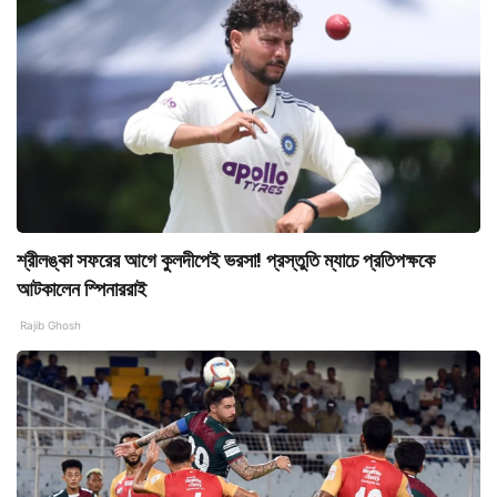
শ্রীলঙ্কা সফরের আগে কুলদীপেই ভরসা! প্রস্তুতি ম্যাচে প্রতিপক্ষকে
আটকালেন স্পিনাররাই
Rajib Ghosh