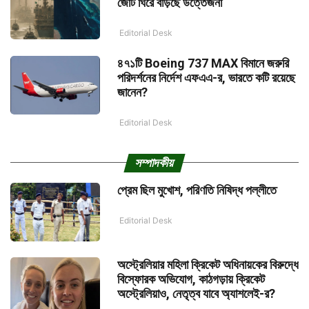
জোট ঘিরে বাড়ছে উত্তেজনা
Editorial Desk
৪৭১টি Boeing 737 MAX বিমানে জরুরি
পরিদর্শনের নির্দেশ এফএএ-র, ভারতে কটি রয়েছে
জানেন?
Editorial Desk
সম্পাদকীয়
প্রেম ছিল মুখোশ, পরিণতি নিষিদ্ধ পল্লীতে
Editorial Desk
অস্ট্রেলিয়ার মহিলা ক্রিকেট অধিনায়কের বিরুদ্ধে
বিস্ফোরক অভিযোগ, কাঠগড়ায় ক্রিকেট
অস্ট্রেলিয়াও, নেতৃত্ব যাবে অ্যাশলেই-র?