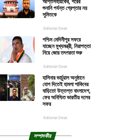
আপ্তসহায়কের, পরের
শুনানি পর্যন্ত গ্রেপ্তার নয়
সুমিতকে
Editorial Desk
পশ্চিম মেদিনীপুর সফরে
যাচ্ছেন মুখ্যমন্ত্রী, নিরাপত্তা
নিয়ে জোর তৎপরতা শুরু
Editorial Desk
হাসিনার ভার্চুয়াল অনুষ্ঠানে
যোগ দিতেই হামলা শাকিবের
বাড়িতে! উত্তপ্ত বাংলাদেশ,
ফের অনিশ্চিত ভারতীয় দলের
সফর
Editorial Desk
সম্পাদকীয়