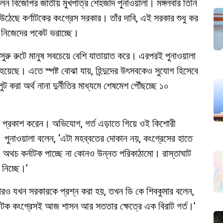
েন বিজেপির জাতীয় মুখপাত্র শেহজাদ পুনাওয়ালা। মঙ্গলবার তিনি
ঠেছে কর্ণাটকের কংগ্রেস সরকার। তাঁর দাবি, এই সরকার শুধু কর
টে নিজেদের পকেট ভরাচ্ছে।
ইসুরু রুটে মানুষ সবচেয়ে বেশি যাতায়াত করে। এরপরই পুনাওয়ালা
য়েছে। এতে স্পষ্ট বোঝা যায়, হিন্দুদের উৎসবকেও সুযোগ হিসেবে
 করা অর্থ নানা দুর্নীতির মাধ্যমে শেষমেশ পৌঁছচ্ছে ১০
ষোভ প্রকাশ করেন। অভিযোগ, গর্ত এড়াতে গিয়ে ওই কিশোরী
ান। পুনাওয়ালা বলেন, ‘এটা মহব্বতের দোকান নয়, কংগ্রেসের হাতে
ে, অথচ কর্নাটক পাচ্ছে না কোনও উন্নত পরিকাঠামো। রাস্তাঘাট
 নিচ্ছে।’
রও যখন সরকারকে প্রশ্ন করা হয়, তখন ডি কে শিবকুমার বলেন,
নাটক কংগ্রেসই আজ শাসন আর সততার ক্ষেত্রে এক বিরাট গর্ত।’