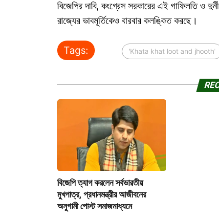
বিজেপির দাবি, কংগ্রেস সরকারের এই গাফিলতি ও দুর্নী
রাজ্যের ভাবমূর্তিকেও বারবার কলঙ্কিত করছে।
Tags:
'Khata khat loot and jhooth'
RE
বিজেপি ত্যাগ করলেন সর্বভারতীয়
মুখপাত্র, প্রধানমন্ত্রীর আজীবনের
অনুগামী পোস্ট সমাজমাধ্যমে