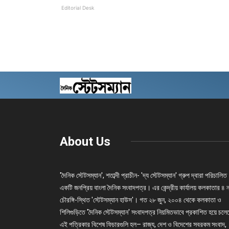
Editorial Desk
About Us
'দৈনিক স্টেটসম্যান', শতাব্দী প্রাচীন- 'দ্য স্টেটসম্যান' গ্রুপ দ্বারা পরিচালিত
একটি জনপ্রিয় বাংলা দৈনিক সংবাদপত্র। এর কেন্দ্রীয় কার্যালয় কলকাতার ৪ 
চৌরঙ্গি-স্থিত 'স্টেটসম্যান হাউস'। গত ২৮ জুন, ২০০৪ থেকে কলকাতা ও
শিলিগুড়িতে 'দৈনিক স্টেটসম্যান' সংবাদপত্র নিয়মিতভাবে প্রকাশিত হয়ে চল
এই পত্রিকার বিশেষ ফিচারগুলি হল– রাজ্য, দেশ ও বিদেশের সবরকম সংবাদ,