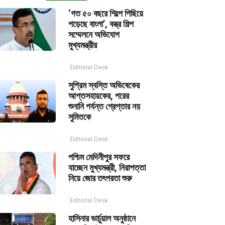
‘গত ৫০ বছরে শিল্পে পিছিয়ে
পড়েছে বাংলা’, বস্ত্র শিল্প
সম্মেলনে অভিযোগ
মুখ্যমন্ত্রীর
Editorial Desk
সুপ্রিম স্বস্তি অভিষেকের
আপ্তসহায়কের, পরের
শুনানি পর্যন্ত গ্রেপ্তার নয়
সুমিতকে
Editorial Desk
পশ্চিম মেদিনীপুর সফরে
যাচ্ছেন মুখ্যমন্ত্রী, নিরাপত্তা
নিয়ে জোর তৎপরতা শুরু
Editorial Desk
হাসিনার ভার্চুয়াল অনুষ্ঠানে