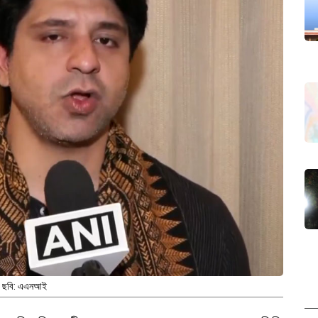
ছবি: এএনআই