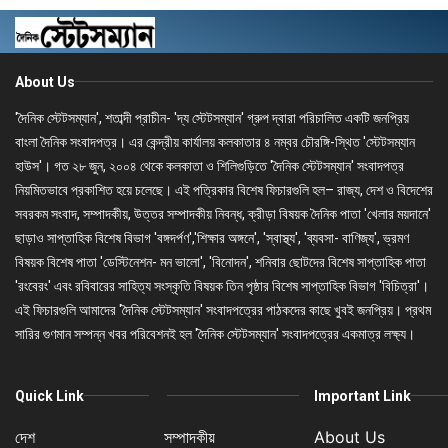
About Us
'দৈনিক স্টেটসম্যান', শতাব্দী প্রাচীন- 'দ্য স্টেটসম্যান' গ্রুপ দ্বারা পরিচালিত একটি জনপ্রিয়
বাংলা দৈনিক সংবাদপত্র। এর কেন্দ্রীয় কার্যালয় কলকাতার ৪ নম্বর চৌরঙ্গি-স্থিত 'স্টেটসম্যান
হাউস'। গত ২৮ জুন, ২০০৪ থেকে কলকাতা ও শিলিগুড়িতে 'দৈনিক স্টেটসম্যান' সংবাদপত্র
নিয়মিতভাবে প্রকাশিত হয়ে চলেছে। এই পত্রিকার বিশেষ ফিচারগুলি হল– রাজ্য, দেশ ও বিদেশের
সবরকম সংবাদ, সম্পাদকীয়, উত্তর সম্পাদকীয় নিবন্ধ, ক্রীড়া বিষয়ক দৈনিক পাতা 'খেলার ময়দানে'
ছাড়াও সাপ্তাহিক বিশেষ বিভাগ 'বঙ্গদর্পণ','শিক্ষার অঙ্গনে', 'স্বাস্থ্য', 'ব্যবসা- বাণিজ্য', ভ্রমণ
বিষয়ক বিশেষ পাতা 'ডেস্টিনেশন- মন ভালো', 'বিনোদন', শনিবার ছোটদের বিশেষ সাপ্তাহিক পাতা
'রংবেরং' এবং রবিবারের সাহিত্য সংস্কৃতি বিষয়ক তিন পৃষ্ঠার বিশেষ সাপ্তাহিক বিভাগ 'বিচিত্রা'।
এই ফিচারগুলি আমাদের 'দৈনিক স্টেটসম্যান' সংবাদপত্রের পাঠকদের কাছে খুবই জনপ্রিয়। প্রথম
সারির গুণমান সম্পন্ন খবর পরিবেশনই হল 'দৈনিক স্টেটসম্যান' সংবাদপত্রের একমাত্র লক্ষ্য।
Quick Link
Important Link
দেশ
সম্পাদকীয়
About Us