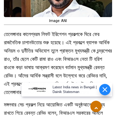
Image: ANI
তেলেঙ্গানার কালেশ্বরম লিফট ইরিগেশন প্রকল্পকে ঘিরে ফের
রাজনৈতিক চাপানউতোর শুরু হয়েছে। এই প্রকল্পে ব্যাপক আর্থিক
অনিয়ম ও দুর্নীতির অভিযোগ তুলে প্রাক্তন মুখ্যমন্ত্রী কে চন্দ্রশেখর
রাও, তাঁর ছেলে কেটি রামা রাও এবং বিআরএস নেতা টি হরিশ
রাওকে কড়া ভাষায় আক্রমণ করেছেন বর্তমান মুখ্যমন্ত্রী রেবন্ত
রেড্ডি। আঁদের আর্থিক সন্ত্রাসী বলে উল্লেথে করে রেড্ডির দাবি,
এই প্রকল্পের মাধ্যমে শুরু সরকারি অর্থের উপচয়ই হয়নি,
Latest India news in Bengali |
তেলেঙ্গানার অর্থনীতির ভিতও দুর্বল করে দেওয়া হয়েছে।
Dainik Statesman
মঙ্গলবার সেচ প্রকল্প নিয়ে আয়োজিত একটি অনুষ্ঠআনে বক্তব্য
রাখতে গিয়ে রেবন্ত রেড্ডি বলেন, বিআরএস সরকারের আমলে