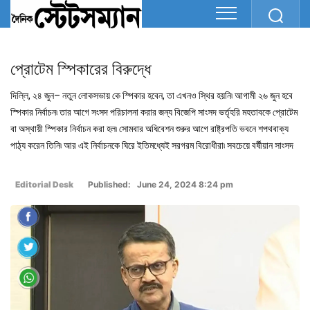
প্রোটেম স্পিকারের বিরুদ্ধে
দিল্লি, ২৪ জুন– নতুন লোকসভায় কে স্পিকার হবেন, তা এখনও স্থির হয়নি৷ আগামী ২৬ জুন হবে
স্পিকার নির্বাচন৷ তার আগে সংসদ পরিচালনা করার জন্য বিজেপি সাংসদ ভর্তৃহরি মহতাবকে প্রোটেম
বা অস্থায়ী স্পিকার নির্বাচন করা হল৷ সোমবার অধিবেশন শুরুর আগে রাষ্ট্রপতি ভবনে শপথবাক্য
পাঠ্য করেন তিনি৷ আর এই নির্বাচনকে ঘিরে ইতিমধ্যেই সরগরম বিরোধীরা৷ সবচেয়ে বর্ষীয়ান সাংসদ
Editorial Desk
Published: June 24, 2024 8:24 pm