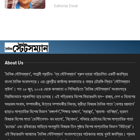
Editorial Desk
About Us
'দৈনিক স্টেটসম্যান', শতাব্দী প্রাচীন- 'দ্য স্টেটসম্যান' গ্রুপ দ্বারা পরিচালিত একটি জনপ্রিয়
বাংলা দৈনিক সংবাদপত্র। এর কেন্দ্রীয় কার্যালয় কলকাতার ৪ নম্বর চৌরঙ্গি-স্থিত 'স্টেটসম্যান
হাউস'। গত ২৮ জুন, ২০০৪ থেকে কলকাতা ও শিলিগুড়িতে 'দৈনিক স্টেটসম্যান' সংবাদপত্র
নিয়মিতভাবে প্রকাশিত হয়ে চলেছে। এই পত্রিকার বিশেষ ফিচারগুলি হল– রাজ্য, দেশ ও বিদেশের
সবরকম সংবাদ, সম্পাদকীয়, উত্তর সম্পাদকীয় নিবন্ধ, ক্রীড়া বিষয়ক দৈনিক পাতা 'খেলার ময়দানে'
ছাড়াও সাপ্তাহিক বিশেষ বিভাগ 'বঙ্গদর্পণ','শিক্ষার অঙ্গনে', 'স্বাস্থ্য', 'ব্যবসা- বাণিজ্য', ভ্রমণ
বিষয়ক বিশেষ পাতা 'ডেস্টিনেশন- মন ভালো', 'বিনোদন', শনিবার ছোটদের বিশেষ সাপ্তাহিক পাতা
'রংবেরং' এবং রবিবারের সাহিত্য সংস্কৃতি বিষয়ক তিন পৃষ্ঠার বিশেষ সাপ্তাহিক বিভাগ 'বিচিত্রা'।
এই ফিচারগুলি আমাদের 'দৈনিক স্টেটসম্যান' সংবাদপত্রের পাঠকদের কাছে খুবই জনপ্রিয়। প্রথম