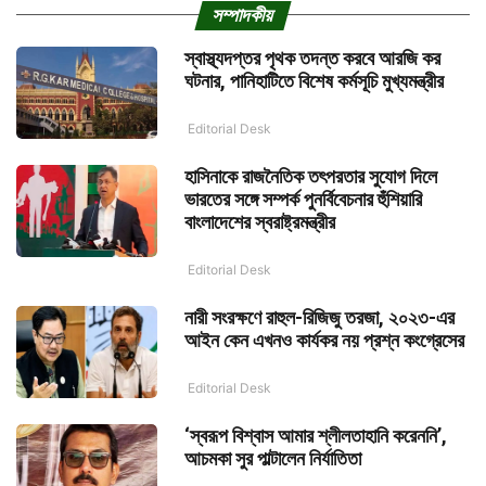
সম্পাদকীয়
স্বাস্থ্যদপ্তর পৃথক তদন্ত করবে আরজি কর
ঘটনার, পানিহাটিতে বিশেষ কর্মসূচি মুখ্যমন্ত্রীর
Editorial Desk
হাসিনাকে রাজনৈতিক তৎপরতার সুযোগ দিলে
ভারতের সঙ্গে সম্পর্ক পুনর্বিবেচনার হুঁশিয়ারি
বাংলাদেশের স্বরাষ্ট্রমন্ত্রীর
Editorial Desk
নারী সংরক্ষণে রাহুল-রিজিজু তরজা, ২০২৩-এর
আইন কেন এখনও কার্যকর নয় প্রশ্ন কংগ্রেসের
Editorial Desk
‘স্বরূপ বিশ্বাস আমার শ্লীলতাহানি করেননি’,
আচমকা সুর পাল্টালেন নির্যাতিতা