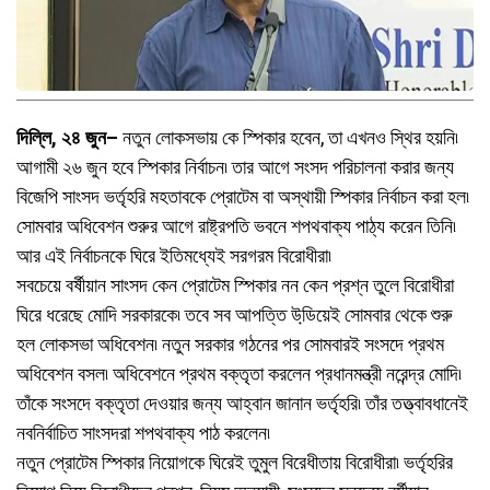
দিল্লি, ২৪ জুন–
নতুন লোকসভায় কে স্পিকার হবেন, তা এখনও স্থির হয়নি৷
আগামী ২৬ জুন হবে স্পিকার নির্বাচন৷ তার আগে সংসদ পরিচালনা করার জন্য
বিজেপি সাংসদ ভর্তৃহরি মহতাবকে প্রোটেম বা অস্থায়ী স্পিকার নির্বাচন করা হল৷
সোমবার অধিবেশন শুরুর আগে রাষ্ট্রপতি ভবনে শপথবাক্য পাঠ্য করেন তিনি৷
আর এই নির্বাচনকে ঘিরে ইতিমধ্যেই সরগরম বিরোধীরা৷
সবচেয়ে বর্ষীয়ান সাংসদ কেন প্রোটেম স্পিকার নন কেন প্রশ্ন তুলে বিরোধীরা
ঘিরে ধরেছে মোদি সরকারকে৷ তবে সব আপত্তি উডি়য়েই সোমবার থেকে শুরু
হল লোকসভা অধিবেশন৷ নতুন সরকার গঠনের পর সোমবারই সংসদে প্রথম
অধিবেশন বসল৷ অধিবেশনে প্রথম বক্তৃতা করলেন প্রধানমন্ত্রী নরেন্দ্র মোদি৷
তাঁকে সংসদে বক্তৃতা দেওয়ার জন্য আহ্বান জানান ভর্তৃহরি৷ তাঁর তত্ত্বাবধানেই
নবনির্বাচিত সাংসদরা শপথবাক্য পাঠ করলেন৷
নতুন প্রোটেম স্পিকার নিয়োগকে ঘিরেই তুমুল বিরেধীতায় বিরোধীরা৷ ভর্তৃহরির