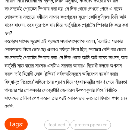
নিয়োগ নিয়ে বিরোধীদের প্রশ্ন, নিয়ম অনুযায়ী, সংসদের সবচেয়ে বর্ষীয়ান
সাংসদকেই প্রোটেম স্পিকার করা হয়৷ সে দিক থেকে দেখতে গেলে এ বারের
লোকসভায় সবচেয়ে বর্ষীয়ান সাংসদ কংগ্রেসের সুরেশ কোদিকুন্নিল৷ তিনি আট
বারের সাংসদ৷ তবে সুরেশকে বাদ দিয়ে ভর্তৃহরিকে প্রোটেম স্পিকার কি করে করা
হল?
কংগ্রেস সাংসদ সুরেশ এই প্রসঙ্গে সংবাদসংস্থাকে বলেন, ‘এনডিএ সরকার
লোকসভার নিয়ম ভেঙেছে৷ এখনও পর্যন্ত নিয়ম ছিল, সবচেয়ে বেশি বার জেতা
সাংসদকেই প্রোটেম স্পিকার করা৷ সে দিক থেকে আমি আট বারের সাংসদ, আর
ভর্তৃহরি সাত বারের সাংসদ৷ এনডিএ সরকার আবারও বিরোধী দলকে অপমান
করল৷ তাই বিরোধী জোট ‘ইন্ডিয়া’ সর্বসম্মতিক্রমে অধিবেশন বয়কট করার
সিদ্ধান্ত নিয়েছে৷’’অধিবেশনের প্রথম দিনে প্রধানমন্ত্রীর ভাষণ শেষে নীরবতা
পালনের পর লোকসভার সেক্রেটারি জেনারেল উৎপলকুমার সিংহ নির্বাচিত
সাংসদের তালিকা পেশ করেন৷ তার পরই লোকসভার দলনেতা হিসাবে শপথ নেন
মোদি৷
Tags:
featured
protem ppeaker