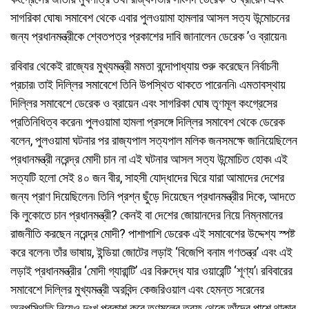
সাগরিকা ঘোষ৷ সমাবেশ থেকে এবার পুলওয়ামা হামলার আসল সত্য উন্মোচনের
জন্য প্রধানমন্ত্রীকে শ্বেতপত্র প্রকাশের দাবি জানালেন ডেরেক ’ও ব্রায়েন৷
রবিবার থেকেই রাজ্যের মুখ্যমন্ত্রী মমতা বন্দোপাধ্যায় শুরু করেছেন নির্বাচনী
প্রচার৷ তাই দিল্লির সমাবেশে তিনি উপস্থিত থাকতে পারেননি৷ এমতাবস্থায়
দিল্লির সমাবেশে ডেরেক ও ব্রায়েন এবং সাগরিকা ঘোষ তৃণমূল কংগ্রেসের
প্রতিনিধিত্ব করেন৷ পুলওয়ামা হামলা প্রসঙ্গে দিল্লির সমাবেশ থেকে ডেরেক
বলেন, পুলওয়ামা ঘটনার পর রাজ্যপাল সত্যপাল মলিক জনসমক্ষে জানিয়েছিলেন
প্রধানমন্ত্রী নরেন্দ্র মোদী চান না এই ঘটনার আসল সত্য উন্মোচিত হোক৷ এই
সত্যটি হলো সেই ৪০ জন বীর, সাহসী যোদ্ধাদের ঘিরে যারা আমাদের দেশের
জন্য প্রাণ দিয়েছিলেন৷ তিনি প্রশ্ন ছুঁড়ে দিয়েছেন প্রধানমন্ত্রীর দিকে, আদতে
কি লুকোতে চান প্রধানমন্ত্রী? কেনই বা দেশের জোয়ানদের নিয়ে নিম্নমানের
রাজনীতি করছেন নরেন্দ্র মোদী? পাশাপাশি ডেরেক এই সমাবেশের উদ্দেশ্য স্পষ্ট
করে বলেন৷ তাঁর ভাষায়, ইন্ডিয়া জোটের লড়াই ‘বিজেপি বনাম গণতন্ত্র’ এবং এই
লড়াই প্রধানমন্ত্রীর ‘মোদী গ্যারান্টি’ এর বিরুদ্ধে যার ওয়ারেন্টি ‘শূণ্য’৷ রবিবারের
সমাবেশে দিল্লির মুখ্যমন্ত্রী অরবিন্দ কেজরিওয়াল এবং হেমন্ত সরেনের
অনুপস্থিতি নিয়েও দুঃখ প্রকাশ করে তৃণমূলের তরফ থেকে তাঁদের পাশে থাকার