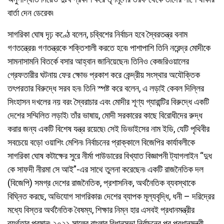
বার্তা দেন ডেরেক৷
সাগরিকা ঘোষ দৃঢ় কণ্ঠে বলেন, চব্বিশের নির্বাচন হবে স্বৈরতন্ত্র বনাম
গণতন্ত্রের৷ গণতন্ত্রকে শক্তিশালী করতে হবে৷ পাশাপাশি তিনি নরেন্দ্র মোদীকে
সামনাসামনি বিতর্কে বসার আহ্বান জানিয়েছেন৷ তিনিও কেজরিওয়ালের
গ্রেফতারীর ঘটনায় ফের ক্ষোভ প্রকাশ করে কেন্দ্রীয় সংস্থার অযৌক্তিক
তৎপরতার বিরুদ্ধে সরব হন৷ তিনি স্পষ্ট করে বলেন, এ লড়াই কেবল দিল্লির
সিংহাসন দখলের নয় বরং স্বৈরাচার এবং মোদীর শূণ্য গ্যারান্টির বিরুদ্ধে একটি
দেশের সম্মিলিত লড়াই৷ তাঁর ভাষায়, মোদী সরকারের কাছে বিরোধীদের রুদ্ধ
করার জন্য একটি বিশেষ যন্ত্র রয়েছে৷ সেই ডিভাইসের নাম ইডি, যেটি পৃথিবীর
সবচেয়ে বড়ো ওয়াশিং মেশিন৷ নির্বাচনের প্রাক্কালে বিজেপির কার্যাবলীকে
সাগরিকা ঘোষ কটাক্ষের সুরে নীর্মা পাউডারের বিখ্যাত বিজ্ঞাপনী ট্যাগলাইন “দুধ
কে সাফদী নীরমা সে আই”-এর সাথে তুলনা করেছেন৷ একটি রাজনৈতিক দল
(বিজেপি) সমগ্র দেশের রাজনৈতিক, প্রশাসনিক, অর্থনৈতিক ব্যবস্থাকে
বিঘ্নিত করছে, অভিযোগ সাগরিকার৷ দেশের ব্যাপক মূল্যবৃদ্ধি, ধনী – দরিদ্রের
মধ্যে বিস্তর অর্থনৈতিক বৈষম্য, শিক্ষার নিম্ন হার এসবই প্রধানমন্ত্রীর
ব্যর্থতার প্রমান৷ ২০২১ সালের বাংলার বিধানসভা নির্বাচনের পর প্রধানমন্ত্রী