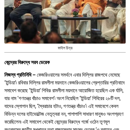
ফাইল চিত্র
কেন্দ্রের বিরুদ্ধে সরব ডেরেক
নিজস্ব প্রতিনিধি –
কেজরিওয়ালের সমর্থনে এবার দিল্লির রাজপথে নেমেছে
‘ইন্ডিয়া’৷ রবিবার দিল্লির রামলীলা ময়দানে কেজরিওয়ালের গ্রেপ্তারির প্রতিবাদে
সমাবেশ করেছে ‘ইন্ডিয়া’ শিবির৷ রামলীলা ময়দানে আয়োজিত হয়েছিল এক র্যালি,
যার নাম ‘গণতন্ত্র বাঁচাও সমাবেশ’৷ অংশ নিয়েছিল ‘ইন্ডিয়া’ শিবিরের ২৮টি দল,
যাদের স্লোগান ছিল, ‘স্বৈরাচার হটাও, গণতন্ত্র বাঁচাও’৷ এই সমাবেশে কেবল
বিভিন্ন দলের হাইভোল্টেজ নেতৃত্বরা নন, পাশাপাশি সাধারণ মানুষও অংশগ্রহণ
করেছিলেন৷ এই সমাবেশ থেকেই কেন্দ্রের বিরুদ্ধে গর্জে ওঠেন তৃণমূল
কংগ্রেসের জাতীয় মুখপাত্র তথা রাজ্যসভার সাংসদ ডেরেক ’ও ব্রায়েন এবং