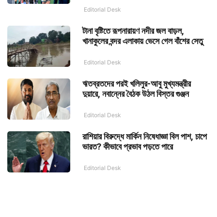
Editorial Desk
টানা বৃষ্টিতে রূপনারায়ণ নদীর জল বাড়ল,
খানাকুলের বন্দর এলাকায় ভেসে গেল বাঁশের সেতু
Editorial Desk
ঋতব্রতদের পরই খলিলুর-আবু মুখ্যমন্ত্রীর
দুয়ারে, নবান্নের বৈঠক উঠল বিস্তর গুঞ্জন
Editorial Desk
রাশিয়ার বিরুদ্ধে মার্কিন নিষেধাজ্ঞা বিল পাশ, চাপে
ভারত? কীভাবে প্রভাব পড়তে পারে
Editorial Desk