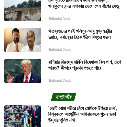
টানা বৃষ্টিতে রূপনারায়ণ নদীর জল বাড়ল,
খানাকুলের বন্দর এলাকায় ভেসে গেল বাঁশের সেতু
Editorial Desk
ঋতব্রতদের পরই খলিলুর-আবু মুখ্যমন্ত্রীর
দুয়ারে, নবান্নের বৈঠক উঠল বিস্তর গুঞ্জন
Editorial Desk
রাশিয়ার বিরুদ্ধে মার্কিন নিষেধাজ্ঞা বিল পাশ, চাপে
ভারত? কীভাবে প্রভাব পড়তে পারে
Editorial Desk
সম্পাদকীয়
‘চারটি বোমা শরীরে বেঁধে মেসিকে উড়িয়ে দেব’,
বিশ্বকাপে আর্জেন্টিনা অধিনায়ককে খুনের ছক!
উদ্ধার পুলিশ নথি