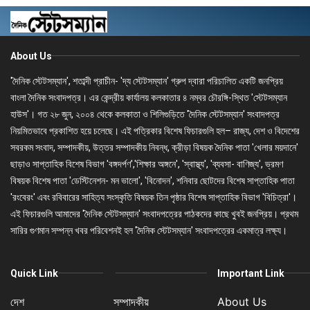
About Us
'দৈনিক স্টেটসম্যান', শতাব্দী প্রাচীন- 'দ্য স্টেটসম্যান' গ্রুপ দ্বারা পরিচালিত একটি জনপ্রিয়
বাংলা দৈনিক সংবাদপত্র। এর কেন্দ্রীয় কার্যালয় কলকাতার ৪ নম্বর চৌরঙ্গি-স্থিত 'স্টেটসম্যান
হাউস'। গত ২৮ জুন, ২০০৪ থেকে কলকাতা ও শিলিগুড়িতে 'দৈনিক স্টেটসম্যান' সংবাদপত্র
নিয়মিতভাবে প্রকাশিত হয়ে চলেছে। এই পত্রিকার বিশেষ ফিচারগুলি হল– রাজ্য, দেশ ও বিদেশের
সবরকম সংবাদ, সম্পাদকীয়, উত্তর সম্পাদকীয় নিবন্ধ, ক্রীড়া বিষয়ক দৈনিক পাতা 'খেলার ময়দানে'
ছাড়াও সাপ্তাহিক বিশেষ বিভাগ 'বঙ্গদর্পণ','শিক্ষার অঙ্গনে', 'স্বাস্থ্য', 'ব্যবসা- বাণিজ্য', ভ্রমণ
বিষয়ক বিশেষ পাতা 'ডেস্টিনেশন- মন ভালো', 'বিনোদন', শনিবার ছোটদের বিশেষ সাপ্তাহিক পাতা
'রংবেরং' এবং রবিবারের সাহিত্য সংস্কৃতি বিষয়ক তিন পৃষ্ঠার বিশেষ সাপ্তাহিক বিভাগ 'বিচিত্রা'।
এই ফিচারগুলি আমাদের 'দৈনিক স্টেটসম্যান' সংবাদপত্রের পাঠকদের কাছে খুবই জনপ্রিয়। প্রথম
সারির গুণমান সম্পন্ন খবর পরিবেশনই হল 'দৈনিক স্টেটসম্যান' সংবাদপত্রের একমাত্র লক্ষ্য।
Quick Link
Important Link
দেশ
সম্পাদকীয়
About Us