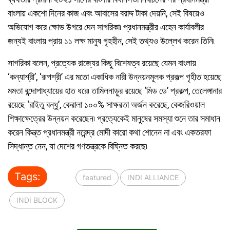
বাংলায় একশো দিনের কাজ এবং আবাসের বরাদ্দ টাকা দেয়নি, সেই বিষয়েও
অভিযোগ করে ক্ষোভ উগরে দেন সাগরিকা৷ প্রধানমন্ত্রীর এহেন কার্যাবলীর
জন্যই বাংলায় প্রায় ১১ লক্ষ মানুষ গৃহহীন, সেই তথ্যও উল্লেখ করেন তিনি৷
সাগরিকা বলেন, প্রত্যেক রাজ্যের কিছু বিশেষত্ব রয়েছে যেমন বাংলায়
‘কন্যাশ্রী’, ‘রূপশ্রী’ এর মতো একাধিক নারী উন্নয়নমূলক প্রকল্প গৃহীত হয়েছে
মমতা বন্দোপাধ্যায়ের হাত ধরে৷ তামিলনাড়ুর রয়েছে ‘মিড ডে’ প্রকল্প, তেলেঙ্গানার
রয়েছে ‘রাইতু বন্ধু’, কেরালা ১০০% সাক্ষরতা অর্জন করেছে, কেজরিওয়াল
শিক্ষাক্ষেত্রের উন্নয়ন করেছেন৷ প্রত্যেকেই মানুষের সমস্যা শুনে তার সমাধান
করেন কিন্ত্ত প্রধানমন্ত্রী নরেন্দ্র মোদী কারো কথা শোনেন না এবং একতরফা
সিদ্ধান্ত নেন, যা দেশের গণতন্ত্রকে বিঘ্নিত করছে৷
Tags:
featured
INDI ALLIANCE
INDI BLOCK