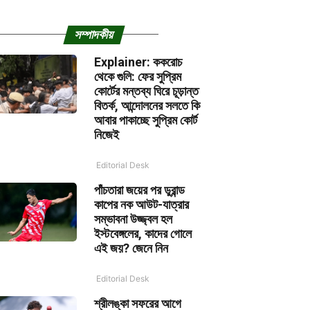
সম্পাদকীয়
Explainer: ককরোচ
থেকে গুলি: ফের সুপ্রিম
কোর্টের মন্তব্য ঘিরে চূড়ান্ত
বিতর্ক, আন্দোলনের সলতে কি
আবার পাকাচ্ছে সুপ্রিম কোর্ট
নিজেই
Editorial Desk
পাঁচতারা জয়ের পর ডুরান্ড
কাপের নক আউট-যাত্রার
সম্ভাবনা উজ্জ্বল হল
ইস্টবেঙ্গলের, কাদের গোলে
এই জয়? জেনে নিন
Editorial Desk
শ্রীলঙ্কা সফরের আগে