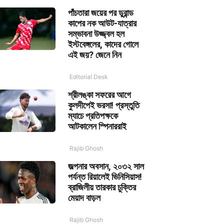
পাঁচতারা জয়ের পর ডুরান্ড
কাপের নক আউট-যাত্রার
সম্ভাবনা উজ্জ্বল হল
ইস্টবেঙ্গলের, কাদের গোলে
এই জয়? জেনে নিন
Editorial Desk
শ্রীলঙ্কা সফরের আগে
কুলদীপেই ভরসা! প্রস্তুতি
ম্যাচে প্রতিপক্ষকে
আটকালেন স্পিনাররাই
Rajib Ghosh
জল্পনার অবসান, ২০৩২ সাল
পর্যন্ত রিয়ালেই ভিনিসিয়াস!
ব্রাজিলীয় তারকার চুক্তির
মেয়াদ বাড়ল
Rajib Ghosh