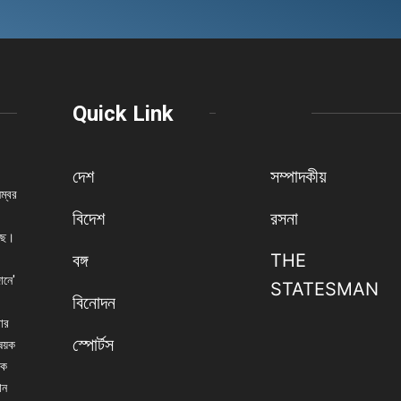
Quick Link
দেশ
সম্পাদকীয়
নম্বর
বিদেশ
রসনা
েছে।
বঙ্গ
THE
ানে'
STATESMAN
বিনোদন
বার
স্পোর্টস
িষয়ক
িক
ান