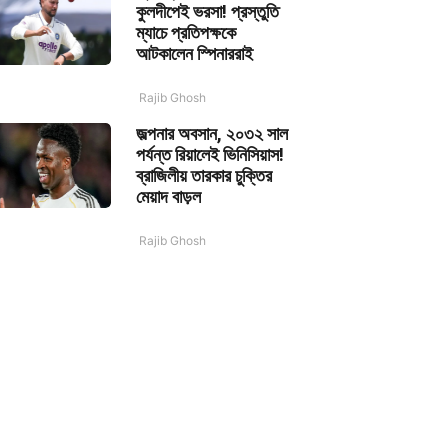
কুলদীপেই ভরসা! প্রস্তুতি
ম্যাচে প্রতিপক্ষকে
আটকালেন স্পিনাররাই
Rajib Ghosh
জল্পনার অবসান, ২০৩২ সাল
পর্যন্ত রিয়ালেই ভিনিসিয়াস!
ব্রাজিলীয় তারকার চুক্তির
মেয়াদ বাড়ল
Rajib Ghosh