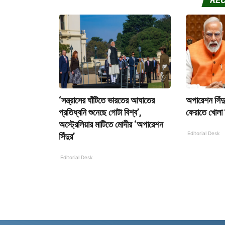
RE
‘সন্ত্রাসের ঘাঁটিতে ভারতের আঘাতের
অপারেশন সিঁদ
প্রতিধ্বনি শুনেছে গোটা বিশ্ব’,
ফেরাতে খোলা চ
অস্ট্রেলিয়ার মাটিতে মোদীর ‘অপারেশন
Editorial Desk
সিঁদুর’
Editorial Desk