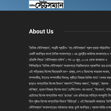
About Us
'দৈনিক স্টেটসম্যান', শতাব্দী প্রাচীন- 'দ্য স্টেটসম্যান' গ্রুপ দ্বারা পরিচালিত
একটি জনপ্রিয় বাংলা দৈনিক সংবাদপত্র। এর কেন্দ্রীয় কার্যালয় কলকাতার ৪ 
চৌরঙ্গি-স্থিত 'স্টেটসম্যান হাউস'। গত ২৮ জুন, ২০০৪ থেকে কলকাতা ও
শিলিগুড়িতে 'দৈনিক স্টেটসম্যান' সংবাদপত্র নিয়মিতভাবে প্রকাশিত হয়ে চল
এই পত্রিকার বিশেষ ফিচারগুলি হল– রাজ্য, দেশ ও বিদেশের সবরকম সংবাদ,
সম্পাদকীয়, উত্তর সম্পাদকীয় নিবন্ধ, ক্রীড়া বিষয়ক দৈনিক পাতা 'খেলার ময়দ
ছাড়াও সাপ্তাহিক বিশেষ বিভাগ 'বঙ্গদর্পণ','শিক্ষার অঙ্গনে', 'স্বাস্থ্য', 'ব্যবসা-
বাণিজ্য', ভ্রমণ বিষয়ক বিশেষ পাতা 'ডেস্টিনেশন- মন ভালো', 'বিনোদন', শনি
ছোটদের বিশেষ সাপ্তাহিক পাতা 'রংবেরং' এবং রবিবারের সাহিত্য সংস্কৃতি ব
তিন পৃষ্ঠার বিশেষ সাপ্তাহিক বিভাগ 'বিচিত্রা'। এই ফিচারগুলি আমাদের 'দৈন
স্টেটসম্যান' সংবাদপত্রের পাঠকদের কাছে খুবই জনপ্রিয়। প্রথম সারির গুণম