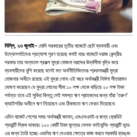
দিল্লি, ২৩ জুলাই–
মোদি সরকারের তৃতীয় বাজেটে ছোট ব্যবসায়ী এবং
উদ্যোগপতিদের প্রত্যাশা পূরণ হয়েছে বলাই যায়৷ বাজেটে দরাজ কেন্দ্রীয়
সরকার তার অন্যতম প্রকল্প মুদ্রা যোজনা বরাদ্দের ঊর্ধ্বসীমা বৃদ্ধি করে
ব্যবসায়ীদের খুশি করেছে বলেই মত অর্থনীতিবিদদের৷ প্রধানমন্ত্রী মুদ্রা
যোজনার অধীনে রয়েছে এই মুদ্রা লোন৷ এই বছর অর্থমন্ত্রী নির্মলা সীতারামন
ঘোষণা করেছেন যে মুদ্রা লোনের সীমা ১০ লক্ষ থেকে বাড়িয়ে ২০ লক্ষ টাকা
পর্যন্ত৷ তবে এই সুবিধা কিন্তু সেই সমস্ত ঋণ গ্রাহকদের জন্য যাঁরা ‘তরুণ’
ক্যাটেগরির অধীনে ঋণ নিয়েছেন এবং ঠিকমতো ঋণ ফেরত দিয়েছেন৷
এদিন বাজেট পেশের সময় অর্থমন্ত্রী জানান, এমএসএমই-র জন্য ক্রেডিট
গ্যারান্টি স্কিম থাকছে৷ ১০০ কোটি টাকা মূল্যের সেলফ ফাইনান্সিং গ্যারান্টি ফান্ড
এর জন্য তৈরি হচ্ছে৷ এগুলির ঋণ দেওয়ার ক্ষেত্রে কাজ করবে সরকারি ব্যাঙ্ক৷