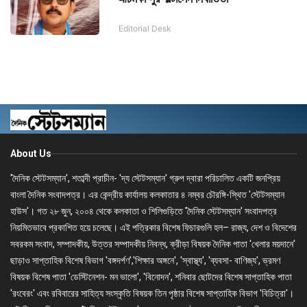
Editorial Desk
About Us
'দৈনিক স্টেটসম্যান', শতাব্দী প্রাচীন- 'দ্য স্টেটসম্যান' গ্রুপ দ্বারা পরিচালিত একটি জনপ্রিয়
বাংলা দৈনিক সংবাদপত্র। এর কেন্দ্রীয় কার্যালয় কলকাতার ৪ নম্বর চৌরঙ্গি-স্থিত 'স্টেটসম্যান
হাউস'। গত ২৮ জুন, ২০০৪ থেকে কলকাতা ও শিলিগুড়িতে 'দৈনিক স্টেটসম্যান' সংবাদপত্র
নিয়মিতভাবে প্রকাশিত হয়ে চলেছে। এই পত্রিকার বিশেষ ফিচারগুলি হল– রাজ্য, দেশ ও বিদেশের
সবরকম সংবাদ, সম্পাদকীয়, উত্তর সম্পাদকীয় নিবন্ধ, ক্রীড়া বিষয়ক দৈনিক পাতা 'খেলার ময়দানে'
ছাড়াও সাপ্তাহিক বিশেষ বিভাগ 'বঙ্গদর্পণ','শিক্ষার অঙ্গনে', 'স্বাস্থ্য', 'ব্যবসা- বাণিজ্য', ভ্রমণ
বিষয়ক বিশেষ পাতা 'ডেস্টিনেশন- মন ভালো', 'বিনোদন', শনিবার ছোটদের বিশেষ সাপ্তাহিক পাতা
'রংবেরং' এবং রবিবারের সাহিত্য সংস্কৃতি বিষয়ক তিন পৃষ্ঠার বিশেষ সাপ্তাহিক বিভাগ 'বিচিত্রা'।