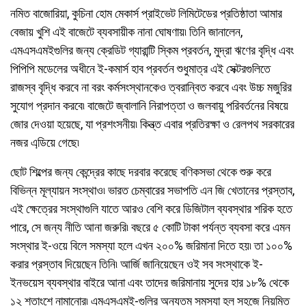
নমিত বাজোরিয়া, কুচিনা হোম মেকার্স প্রাইভেট লিমিটেডের প্রতিষ্ঠাতা আমার
বেজায় খুশি এই বাজেটে ব্যবসায়ীক নানা ঘোষণায়৷ তিনি জানালেন,
এমএসএমইগুলির জন্য ক্রেডিট গ্যারান্টি স্কিম প্রবর্তন, মুদ্রা ঋণের বৃদ্ধি এবং
পিপিপি মডেলের অধীনে ই-কমার্স হাব প্রবর্তন শুধুমাত্র এই সেক্টরগুলিতে
রাজস্ব বৃদ্ধি করবে না বরং কর্মসংস্থানকেও ত্বরান্বিত করবে এবং উচ্চ মজুরির
সুযোগ প্রদান করবে৷ বাজেটে জ্বালানি নিরাপত্তা ও জলবায়ু পরিবর্তনের বিষয়ে
জোর দেওয়া হয়েছে, যা প্রশংসনীয়৷ কিন্ত্ত এবার প্রতিরক্ষা ও রেলপথ সরকারের
নজর এডি়য়ে গেছে৷
ছোট শিল্পের জন্য কেন্দ্রের কাছে দরবার করেছে বণিকসভা থেকে শুরু করে
বিভিন্ন মূল্যায়ন সংস্থাও৷ ভারত চেম্বারের সভাপতি এন জি খেতানের প্রস্তাব,
এই ক্ষেত্রের সংস্থাগুলি যাতে আরও বেশি করে ডিজিটাল ব্যবস্থার শরিক হতে
পারে, সে জন্য নীতি আনা জরুরি৷ বছরে ৫ কোটি টাকা পর্যন্ত ব্যবসা করে এমন
সংস্থার ই-ওয়ে বিলে সমস্যা হলে এখন ২০০% জরিমানা দিতে হয়৷ তা ১০০%
করার প্রস্তাব দিয়েছেন তিনি৷ আর্জি জানিয়েছেন ওই সব সংস্থাকে ই-
ইনভয়েস ব্যবস্থার বাইরে আনা এবং তাদের জরিমানায় সুদের হার ১৮% থেকে
১২ শতাংশে নামানোর৷ এমএসএমই-গুলির অন্যতম সমস্যা হল সহজে নিয়মিত