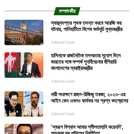
সম্পাদকীয়
স্বাস্থ্যদপ্তর পৃথক তদন্ত করবে আরজি কর
ঘটনার, পানিহাটিতে বিশেষ কর্মসূচি মুখ্যমন্ত্রীর
Editorial Desk
হাসিনাকে রাজনৈতিক তৎপরতার সুযোগ দিলে
ভারতের সঙ্গে সম্পর্ক পুনর্বিবেচনার হুঁশিয়ারি
বাংলাদেশের স্বরাষ্ট্রমন্ত্রীর
Editorial Desk
নারী সংরক্ষণে রাহুল-রিজিজু তরজা, ২০২৩-এর
আইন কেন এখনও কার্যকর নয় প্রশ্ন কংগ্রেসের
Editorial Desk
‘স্বরূপ বিশ্বাস আমার শ্লীলতাহানি করেননি’,
আচমকা সুর পাল্টালেন নির্যাতিতা