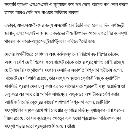
সরকারি ব্যাঙ্ক এমএসএমই-র মূল্যায়ন করে ঋণ দেবে৷ আগের ঋণ শোধ করলে
তাদের আরও বেশি ঋণ পাওয়ার অধিকার থাকবে৷
এছাড়া, এমএসএমই-দের জন্য এক্সপোর্ট হাব তৈরি করা হবে৷ এ দিন অর্থমন্ত্রী
জানান, এমএসএমই-র জন্য একছাদের নীচে উৎপাদন থেকে রফতানির ব্যবস্থা
থাকবে৷ কলকাতা-অমৃতসর ইন্ডাস্ট্রিয়াল করিডর তৈরি হবে৷
দেশের অর্থনীতিতে যোগদান এবং কর্মসংস্থানের নিরিখে বড় শিল্পের থেকেও
অবদান বেশি ছোট শিল্পের৷ ফলে বাজেট থেকে তাদের প্রত্যাশাও বেশি৷ রাজ্যে
ছোট-মাঝারি সংস্থাগুলির সংগঠন ফসমি-র সভাপতি বিশ্বনাথ ভট্টাচার্য বলেন,
‘বাজেটে যে দাবিগুলি রয়েছে, তার মধ্যে অন্যতম ক্রেডিট লিঙ্ক ক্যাপিটাল
সাবসিডি প্রকল্প ফের চালু করা৷ ২০২০ সালের মার্চে প্রকল্পটি বন্ধ হয়েছিল৷ তা
চালু করে এর আওতায় আর্থিক সাহায্যের অঙ্ক ১৫ লক্ষ টাকার বেশি করার
আর্জি জানিয়েছি কেন্দ্রের কাছে৷’ পাশাপাশি বিশ্বনাথ বলেন, ছোট শিল্প
সংস্থাগুলির বন্ধক রেখে ঋণ নেওয়ার ব্যাপারে বিভিন্ন ব্যাঙ্কের নানা ধরনের
নিয়ম রয়েছে৷ তা সব ব্যাঙ্কের ক্ষেত্রে এক হওয়া প্রয়োজন৷ পরিবেশবান্ধব
সংস্থা গড়ার মতো প্রস্তাবও দিয়েছেন তাঁরা৷