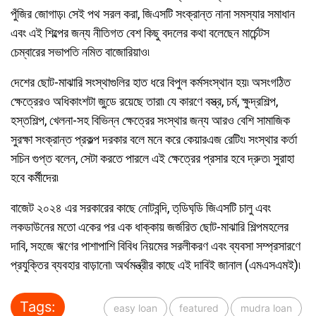
পুঁজির জোগাড়৷ সেই পথ সরল করা, জিএসটি সংক্রান্ত নানা সমস্যার সমাধান
এবং এই শিল্পের জন্য নীতিগত বেশ কিছু বদলের কথা বলেছেন মার্চেন্টস
চেম্বারের সভাপতি নমিত বাজোরিয়াও৷
দেশের ছোট-মাঝারি সংস্থাগুলির হাত ধরে বিপুল কর্মসংস্থান হয়৷ অসংগঠিত
ক্ষেত্রেরও অধিকাংশটা জুডে় রয়েছে তারা৷ যে কারণে বস্ত্র, চর্ম, ক্ষুদ্রশিল্প,
হস্তশিল্প, খেলনা-সহ বিভিন্ন ক্ষেত্রের সংস্থার জন্য আরও বেশি সামাজিক
সুরক্ষা সংক্রান্ত প্রকল্প দরকার বলে মনে করে কেয়ারএজ রেটিং৷ সংস্থার কর্তা
সচিন গুপ্ত বলেন, সেটা করতে পারলে এই ক্ষেত্রের প্রসার হবে দ্রুত৷ সুরাহা
হবে কর্মীদের৷
বাজেট ২০২৪ এর সরকারের কাছে নোটবন্দি, তডি়ঘডি় জিএসটি চালু এবং
লকডাউনের মতো একের পর এক ধাক্কায় জর্জরিত ছোট-মাঝারি শিল্পমহলের
দাবি, সহজে ঋণের পাশাপাশি বিবিধ নিয়মের সরলীকরণ এবং ব্যবসা সম্প্রসারণে
প্রযুক্তির ব্যবহার বাড়ানো৷ অর্থমন্ত্রীর কাছে এই দাবিই জানাল (এমএসএমই)৷
Tags:
easy loan
featured
mudra loan