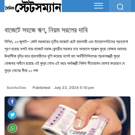
বাজেটে সহজে ঋণ, নিয়ম সরলের দাবি
দিল্লি, ২৩ জুলাই– মোদি সরকারের তৃতীয় বাজেটে ছোট ব্যবসায়ী এবং উদ্যোগপতিদের প্রত্যাশা
পূরণ হয়েছে বলাই যায়৷ বাজেটে দরাজ কেন্দ্রীয় সরকার তার অন্যতম প্রকল্প মুদ্রা যোজনা বরাদ্দের
ঊর্ধ্বসীমা বৃদ্ধি করে ব্যবসায়ীদের খুশি করেছে বলেই মত অর্থনীতিবিদদের৷ প্রধানমন্ত্রী মুদ্রা
যোজনার অধীনে রয়েছে এই মুদ্রা লোন৷ এই বছর অর্থমন্ত্রী নির্মলা সীতারামন ঘোষণা করেছেন যে
মুদ্রা লোনের সীমা ১০ লক্ষ
Sunita Das
Published: July 23, 2024 5:10 pm