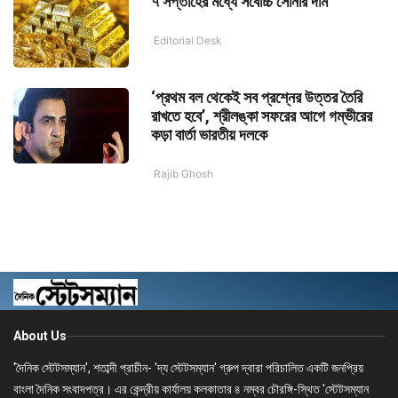
৭ সপ্তাহের মধ্যে সর্বোচ্চ সোনার দাম
Editorial Desk
‘প্রথম বল থেকেই সব প্রশ্নের উত্তর তৈরি
রাখতে হবে’, শ্রীলঙ্কা সফরের আগে গম্ভীরের
কড়া বার্তা ভারতীয় দলকে
Rajib Ghosh
About Us
'দৈনিক স্টেটসম্যান', শতাব্দী প্রাচীন- 'দ্য স্টেটসম্যান' গ্রুপ দ্বারা পরিচালিত একটি জনপ্রিয়
বাংলা দৈনিক সংবাদপত্র। এর কেন্দ্রীয় কার্যালয় কলকাতার ৪ নম্বর চৌরঙ্গি-স্থিত 'স্টেটসম্যান