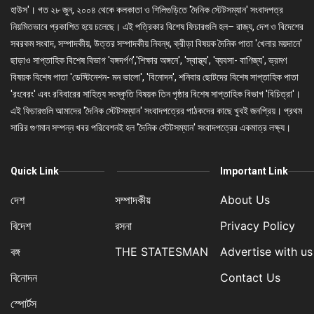
হাউস'। গত ২৮ জুন, ২০০৪ থেকে কলকাতা ও শিলিগুড়িতে 'দৈনিক স্টেটসম্যান' সংবাদপত্র
নিয়মিতভাবে প্রকাশিত হয়ে চলেছে। এই পত্রিকার বিশেষ ফিচারগুলি হল– রাজ্য, দেশ ও বিদেশের
সবরকম সংবাদ, সম্পাদকীয়, উত্তর সম্পাদকীয় নিবন্ধ, ক্রীড়া বিষয়ক দৈনিক পাতা 'খেলার ময়দানে'
ছাড়াও সাপ্তাহিক বিশেষ বিভাগ 'বঙ্গদর্পণ','শিক্ষার অঙ্গনে', 'স্বাস্থ্য', 'ব্যবসা- বাণিজ্য', ভ্রমণ
বিষয়ক বিশেষ পাতা 'ডেস্টিনেশন- মন ভালো', 'বিনোদন', শনিবার ছোটদের বিশেষ সাপ্তাহিক পাতা
'রংবেরং' এবং রবিবারের সাহিত্য সংস্কৃতি বিষয়ক তিন পৃষ্ঠার বিশেষ সাপ্তাহিক বিভাগ 'বিচিত্রা'।
এই ফিচারগুলি আমাদের 'দৈনিক স্টেটসম্যান' সংবাদপত্রের পাঠকদের কাছে খুবই জনপ্রিয়। প্রথম
সারির গুণমান সম্পন্ন খবর পরিবেশনই হল 'দৈনিক স্টেটসম্যান' সংবাদপত্রের একমাত্র লক্ষ্য।
Quick Link
Important Link
দেশ
সম্পাদকীয়
About Us
বিদেশ
রসনা
Privacy Policy
বঙ্গ
THE STATESMAN
Advertise with us
বিনোদন
Contact Us
স্পোর্টস