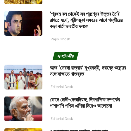
‘প্রথম বল থেকেই সব প্রশ্নের উত্তর তৈরি
রাখতে হবে’, শ্রীলঙ্কা সফরের আগে গম্ভীরের
কড়া বার্তা ভারতীয় দলকে
Rajib Ghosh
সম্পাদকীয়
আজ ‘তেরঙ্গা যাত্রায়’ মুখ্যমন্ত্রী, নবান্নে শুভেন্দুর
সঙ্গে সাক্ষাতে ঋতব্রত
Editorial Desk
ফোনে মোদী-নেতানিয়াহু, দ্বিপাক্ষিক সম্পর্কের
পাশাপাশি পশ্চিম এশিয়া নিয়েও আলোচনা
Editorial Desk