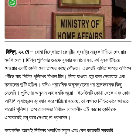
দিল্লি, ২২ মে
– বোমা বিস্ফোরণে কেন্দ্রীয় স্বরাষ্ট্র মন্ত্রক উড়িয়ে দেওয়ার
হুমকি মেল। দিল্লি পুলিশের তরফে বুধবার জানানো হয়, নর্থ ব্লক উড়িয়ে
দেওয়ার একটি হুমকি মেল তাদের কাছে পৌঁছয়। এরপরই অমিত শাহের অফিসে
পৌঁছে যায় দিল্লি পুলিশের বিশাল টিম। নিয়ে যাওয়া হয় বম্ব স্কোয়াড এবং
দমকলের দু’টি ইঞ্জিন। যদিও প্রাথমিক অনুসন্ধানের পর সন্দেহজনক কিছু
মেলেনি। পুলিশের অনুমান এই হুমকি ভুয়ো। ইমেইলটি কোথা থেকে এবং কোন
আইপি অ্যাড্রেস ব্যবহার করে পাঠানো হয়েছে, তা এখনও নিশ্চিতভাবে জানতে
পারেনি পুলিশ। তবে লোকসভা নির্বাচন চলাকালীন এই ধরনের হুমকিকে
একেবারেই লঘু করে দেখছে না প্রশাসন।
কয়েকদিন আগেই দিল্লির শতাধিক স্কুল এবং বেশ কয়েকটি সরকারি