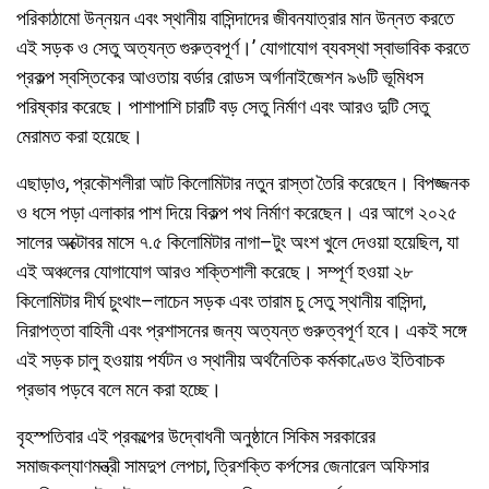
পরিকাঠামো উন্নয়ন এবং স্থানীয় বাসিন্দাদের জীবনযাত্রার মান উন্নত করতে
এই সড়ক ও সেতু অত্যন্ত গুরুত্বপূর্ণ।’ যোগাযোগ ব্যবস্থা স্বাভাবিক করতে
প্রকল্প স্বস্তিকের আওতায় বর্ডার রোডস অর্গানাইজেশন ৯৬টি ভূমিধস
পরিষ্কার করেছে। পাশাপাশি চারটি বড় সেতু নির্মাণ এবং আরও দুটি সেতু
মেরামত করা হয়েছে।
এছাড়াও, প্রকৌশলীরা আট কিলোমিটার নতুন রাস্তা তৈরি করেছেন। বিপজ্জনক
ও ধসে পড়া এলাকার পাশ দিয়ে বিকল্প পথ নির্মাণ করেছেন। এর আগে ২০২৫
সালের অক্টোবর মাসে ৭.৫ কিলোমিটার নাগা–টুং অংশ খুলে দেওয়া হয়েছিল, যা
এই অঞ্চলের যোগাযোগ আরও শক্তিশালী করেছে। সম্পূর্ণ হওয়া ২৮
কিলোমিটার দীর্ঘ চুংথাং–লাচেন সড়ক এবং তারাম চু সেতু স্থানীয় বাসিন্দা,
নিরাপত্তা বাহিনী এবং প্রশাসনের জন্য অত্যন্ত গুরুত্বপূর্ণ হবে। একই সঙ্গে
এই সড়ক চালু হওয়ায় পর্যটন ও স্থানীয় অর্থনৈতিক কর্মকাণ্ডেও ইতিবাচক
প্রভাব পড়বে বলে মনে করা হচ্ছে।
বৃহস্পতিবার এই প্রকল্পের উদ্বোধনী অনুষ্ঠানে সিকিম সরকারের
সমাজকল্যাণমন্ত্রী সামদুপ লেপচা, ত্রিশক্তি কর্পসের জেনারেল অফিসার