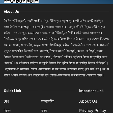
About Us
'দৈনিক স্টেটসম্যান', শতাব্দী প্রাচীন- 'দ্য স্টেটসম্যান' গ্রুপ দ্বারা পরিচালিত একটি জনপ্রিয়
বাংলা দৈনিক সংবাদপত্র। এর কেন্দ্রীয় কার্যালয় কলকাতার ৪ নম্বর চৌরঙ্গি-স্থিত 'স্টেটসম্যান
হাউস'। গত ২৮ জুন, ২০০৪ থেকে কলকাতা ও শিলিগুড়িতে 'দৈনিক স্টেটসম্যান' সংবাদপত্র
নিয়মিতভাবে প্রকাশিত হয়ে চলেছে। এই পত্রিকার বিশেষ ফিচারগুলি হল– রাজ্য, দেশ ও বিদেশের
সবরকম সংবাদ, সম্পাদকীয়, উত্তর সম্পাদকীয় নিবন্ধ, ক্রীড়া বিষয়ক দৈনিক পাতা 'খেলার ময়দানে'
ছাড়াও সাপ্তাহিক বিশেষ বিভাগ 'বঙ্গদর্পণ','শিক্ষার অঙ্গনে', 'স্বাস্থ্য', 'ব্যবসা- বাণিজ্য', ভ্রমণ
বিষয়ক বিশেষ পাতা 'ডেস্টিনেশন- মন ভালো', 'বিনোদন', শনিবার ছোটদের বিশেষ সাপ্তাহিক পাতা
'রংবেরং' এবং রবিবারের সাহিত্য সংস্কৃতি বিষয়ক তিন পৃষ্ঠার বিশেষ সাপ্তাহিক বিভাগ 'বিচিত্রা'।
এই ফিচারগুলি আমাদের 'দৈনিক স্টেটসম্যান' সংবাদপত্রের পাঠকদের কাছে খুবই জনপ্রিয়। প্রথম
সারির গুণমান সম্পন্ন খবর পরিবেশনই হল 'দৈনিক স্টেটসম্যান' সংবাদপত্রের একমাত্র লক্ষ্য।
Quick Link
Important Link
দেশ
সম্পাদকীয়
About Us
বিদেশ
রসনা
Privacy Policy