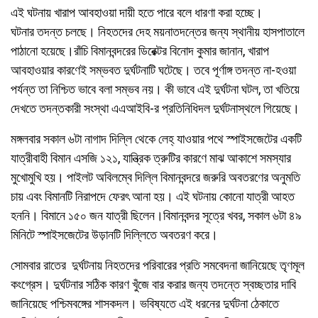
এই ঘটনায় খারাপ আবহাওয়া দায়ী হতে পারে বলে ধারণা করা হচ্ছে।
ঘটনার তদন্ত চলছে। নিহতদের দেহ ময়নাতদন্তের জন্য স্থানীয় হাসপাতালে
পাঠানো হয়েছে।রাঁচি বিমানবন্দরের ডিরেক্টর বিনোদ কুমার জানান, খারাপ
আবহাওয়ার কারণেই সম্ভবত দুর্ঘটনাটি ঘটেছে। তবে পূর্ণাঙ্গ তদন্ত না-হওয়া
পর্যন্ত তা নিশ্চিত ভাবে বলা সম্ভব নয়। কী ভাবে এই দুর্ঘটনা ঘটল, তা খতিয়ে
দেখতে তদন্তকারী সংস্থা এএআইবি-র প্রতিনিধিদল দুর্ঘটনাস্থলে গিয়েছে।
মঙ্গলবার সকাল ৬টা নাগাদ দিল্লি থেকে লেহ্‌ যাওয়ার পথে স্পাইসজেটের একটি
যাত্রীবাহী বিমান এসজি ১২১, যান্ত্রিক ত্রুটির কারণে মাঝ আকাশে সমস্যার
মুখোমুখি হয়। পাইলট অবিলম্বে দিল্লি বিমানবন্দরে জরুরি অবতরণের অনুমতি
চায় এবং বিমানটি নিরাপদে ফেরৎ আনা হয়। এই ঘটনায় কোনো যাত্রী আহত
হননি।
বিমানে ১৫০ জন যাত্রী ছিলেন।
বিমানবন্দর সূত্রে খবর, সকাল ৬টা ৪৯
মিনিটে স্পাইসজেটের উড়ানটি দিল্লিতে অবতরণ করে।
সোমবার রাতের দুর্ঘটনায় নিহতদের পরিবারের প্রতি সমবেদনা জানিয়েছে তৃণমূল
কংগ্রেস। দুর্ঘটনার সঠিক কারণ খুঁজে বার করার জন্য তদন্তে স্বচ্ছতার দাবি
জানিয়েছে পশ্চিমবঙ্গের শাসকদল। ভবিষ্যতে এই ধরনের দুর্ঘটনা ঠেকাতে