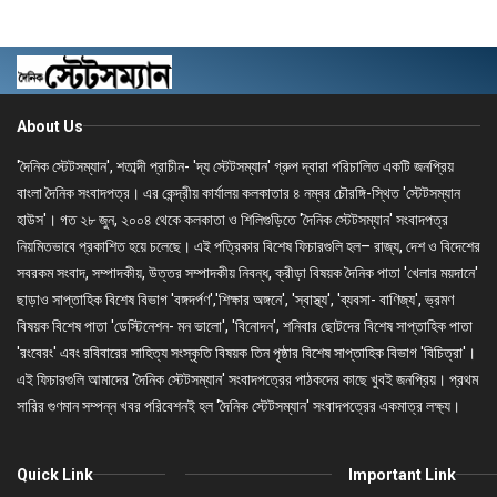
About Us
'দৈনিক স্টেটসম্যান', শতাব্দী প্রাচীন- 'দ্য স্টেটসম্যান' গ্রুপ দ্বারা পরিচালিত একটি জনপ্রিয়
বাংলা দৈনিক সংবাদপত্র। এর কেন্দ্রীয় কার্যালয় কলকাতার ৪ নম্বর চৌরঙ্গি-স্থিত 'স্টেটসম্যান
হাউস'। গত ২৮ জুন, ২০০৪ থেকে কলকাতা ও শিলিগুড়িতে 'দৈনিক স্টেটসম্যান' সংবাদপত্র
নিয়মিতভাবে প্রকাশিত হয়ে চলেছে। এই পত্রিকার বিশেষ ফিচারগুলি হল– রাজ্য, দেশ ও বিদেশের
সবরকম সংবাদ, সম্পাদকীয়, উত্তর সম্পাদকীয় নিবন্ধ, ক্রীড়া বিষয়ক দৈনিক পাতা 'খেলার ময়দানে'
ছাড়াও সাপ্তাহিক বিশেষ বিভাগ 'বঙ্গদর্পণ','শিক্ষার অঙ্গনে', 'স্বাস্থ্য', 'ব্যবসা- বাণিজ্য', ভ্রমণ
বিষয়ক বিশেষ পাতা 'ডেস্টিনেশন- মন ভালো', 'বিনোদন', শনিবার ছোটদের বিশেষ সাপ্তাহিক পাতা
'রংবেরং' এবং রবিবারের সাহিত্য সংস্কৃতি বিষয়ক তিন পৃষ্ঠার বিশেষ সাপ্তাহিক বিভাগ 'বিচিত্রা'।
এই ফিচারগুলি আমাদের 'দৈনিক স্টেটসম্যান' সংবাদপত্রের পাঠকদের কাছে খুবই জনপ্রিয়। প্রথম
সারির গুণমান সম্পন্ন খবর পরিবেশনই হল 'দৈনিক স্টেটসম্যান' সংবাদপত্রের একমাত্র লক্ষ্য।
Quick Link
Important Link