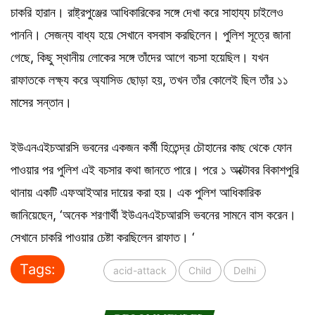
চাকরি হারান। রাষ্ট্রপুঞ্জের আধিকারিকের সঙ্গে দেখা করে সাহায্য চাইলেও
পাননি। সেজন্য বাধ্য হয়ে সেখানে বসবাস করছিলেন। পুলিশ সূত্রে জানা
গেছে, কিছু স্থানীয় লোকের সঙ্গে তাঁদের আগে বচসা হয়েছিল। যখন
রাফাতকে লক্ষ্য করে অ্যাসিড ছোড়া হয়, তখন তাঁর কোলেই ছিল তাঁর ১১
মাসের সন্তান।
ইউএনএইচআরসি ভবনের একজন কর্মী হিতেন্দ্র চৌহানের কাছ থেকে ফোন
পাওয়ার পর পুলিশ এই বচসার কথা জানতে পারে। পরে ১ অক্টোবর বিকাশপুরি
থানায় একটি এফআইআর দায়ের করা হয়। এক পুলিশ আধিকারিক
জানিয়েছেন, ‘
অনেক শরণার্থী ইউএনএইচআরসি ভবনের সামনে বাস করেন।
সেখানে চাকরি পাওয়ার চেষ্টা করছিলেন রাফাত। ‘
Tags:
acid-attack
Child
Delhi