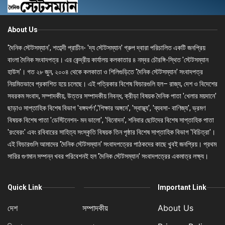
About Us
'দৈনিক স্টেটসম্যান', শতাব্দী প্রাচীন- 'দ্য স্টেটসম্যান' গ্রুপ দ্বারা পরিচালিত একটি জনপ্রিয়
বাংলা দৈনিক সংবাদপত্র। এর কেন্দ্রীয় কার্যালয় কলকাতার ৪ নম্বর চৌরঙ্গি-স্থিত 'স্টেটসম্যান
হাউস'। গত ২৮ জুন, ২০০৪ থেকে কলকাতা ও শিলিগুড়িতে 'দৈনিক স্টেটসম্যান' সংবাদপত্র
নিয়মিতভাবে প্রকাশিত হয়ে চলেছে। এই পত্রিকার বিশেষ ফিচারগুলি হল– রাজ্য, দেশ ও বিদেশের
সবরকম সংবাদ, সম্পাদকীয়, উত্তর সম্পাদকীয় নিবন্ধ, ক্রীড়া বিষয়ক দৈনিক পাতা 'খেলার ময়দানে'
ছাড়াও সাপ্তাহিক বিশেষ বিভাগ 'বঙ্গদর্পণ','শিক্ষার অঙ্গনে', 'স্বাস্থ্য', 'ব্যবসা- বাণিজ্য', ভ্রমণ
বিষয়ক বিশেষ পাতা 'ডেস্টিনেশন- মন ভালো', 'বিনোদন', শনিবার ছোটদের বিশেষ সাপ্তাহিক পাতা
'রংবেরং' এবং রবিবারের সাহিত্য সংস্কৃতি বিষয়ক তিন পৃষ্ঠার বিশেষ সাপ্তাহিক বিভাগ 'বিচিত্রা'।
এই ফিচারগুলি আমাদের 'দৈনিক স্টেটসম্যান' সংবাদপত্রের পাঠকদের কাছে খুবই জনপ্রিয়। প্রথম
সারির গুণমান সম্পন্ন খবর পরিবেশনই হল 'দৈনিক স্টেটসম্যান' সংবাদপত্রের একমাত্র লক্ষ্য।
Quick Link
Important Link
দেশ
সম্পাদকীয়
About Us