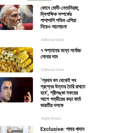
ফোনে মোদী-নেতানিয়াহু,
দ্বিপাক্ষিক সম্পর্কের
পাশাপাশি পশ্চিম এশিয়া
নিয়েও আলোচনা
Editorial Desk
৭ সপ্তাহের মধ্যে সর্বোচ্চ
সোনার দাম
Editorial Desk
‘প্রথম বল থেকেই সব
প্রশ্নের উত্তর তৈরি রাখতে
হবে’, শ্রীলঙ্কা সফরের
আগে গম্ভীরের কড়া বার্তা
ভারতীয় দলকে
Rajib Ghosh
Exclusive: পাথর খাদান