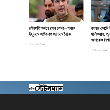
রাষ্ট্রপতি ভবনে রাঘব চাড্ডা—পাঞ্জাব
বাংলার ভোটে হ
ইস্যুতে অভিযোগ জানাতে বৈঠক
মালিওয়াল, তৃণ
আপকেও নিশা
Editorial Desk
Editorial Desk