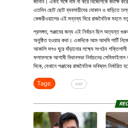
জানান। একই সঙ্গে নাম না করে বিজেপিকে কটাক্ষ করে ত
এতদিন ছোট ছোট ব্যবসায়ীদের দোকান ও বাড়িতে তল্লা
কেজরীওয়ালের এই মন্তব্য ঘিরে রাজনৈতিক মহলে নতু
প্রসঙ্গত, পঞ্জাবের জন্য এই নির্বাচন ছিল অত্যন্ত গু
অনুষ্ঠিত হওয়ার কথা। একদিকে আম আদমি পার্টি নিজেদ
আকালি দলও ঘুরে দাঁড়ানোর লক্ষ্যে সংগঠন শক্তিশালী কর
ফলাফলকে আগামী বিধানসভা নির্বাচনের সেমিফাইনা
দিকে, যেখানে পঞ্জাবের রাজনৈতিক ভবিষ্যৎ নির্ধারিত 
Tags:
AAP
RE