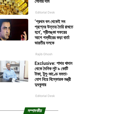
সোনার দাম
Editorial Desk
‘প্রথম বল থেকেই সব
প্রশ্নের উত্তর তৈরি রাখতে
হবে’, শ্রীলঙ্কা সফরের
আগে গম্ভীরের কড়া বার্তা
ভারতীয় দলকে
Rajib Ghosh
Exclusive: পাথর খাদান
থেকে দৈনিক লুট ৯ কোটি
টাকা, টুলু-কাণ্ডে মমতা-
যোগ নিয়ে বিস্ফোরক মন্ত্রী
দুধকুমার
Editorial Desk
সম্পাদকীয়