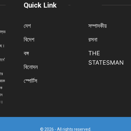
Quick Link
দেশ
সম্পাদকীয়
নম্বর
বিদেশ
রসনা
েছে।
বঙ্গ
THE
ানে'
STATESMAN
বিনোদন
বার
স্পোর্টস
িষয়ক
িক
ান
্য।
© 2026 - All rights reserved.