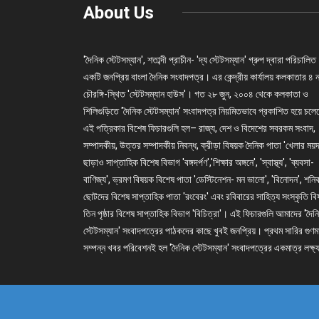
About Us
'দৈনিক স্টেটসম্যান', শতাব্দী প্রাচীন- 'দ্য স্টেটসম্যান' গ্রুপ দ্বারা পরিচালিত
একটি জনপ্রিয় বাংলা দৈনিক সংবাদপত্র। এর কেন্দ্রীয় কার্যালয় কলকাতার ৪ 
চৌরঙ্গি-স্থিত 'স্টেটসম্যান হাউস'। গত ২৮ জুন, ২০০৪ থেকে কলকাতা ও
শিলিগুড়িতে 'দৈনিক স্টেটসম্যান' সংবাদপত্র নিয়মিতভাবে প্রকাশিত হয়ে চল
এই পত্রিকার বিশেষ ফিচারগুলি হল– রাজ্য, দেশ ও বিদেশের সবরকম সংবাদ,
সম্পাদকীয়, উত্তর সম্পাদকীয় নিবন্ধ, ক্রীড়া বিষয়ক দৈনিক পাতা 'খেলার ময়দ
ছাড়াও সাপ্তাহিক বিশেষ বিভাগ 'বঙ্গদর্পণ','শিক্ষার অঙ্গনে', 'স্বাস্থ্য', 'ব্যবসা-
বাণিজ্য', ভ্রমণ বিষয়ক বিশেষ পাতা 'ডেস্টিনেশন- মন ভালো', 'বিনোদন', শনি
ছোটদের বিশেষ সাপ্তাহিক পাতা 'রংবেরং' এবং রবিবারের সাহিত্য সংস্কৃতি ব
তিন পৃষ্ঠার বিশেষ সাপ্তাহিক বিভাগ 'বিচিত্রা'। এই ফিচারগুলি আমাদের 'দৈন
স্টেটসম্যান' সংবাদপত্রের পাঠকদের কাছে খুবই জনপ্রিয়। প্রথম সারির গুণম
সম্পন্ন খবর পরিবেশনই হল 'দৈনিক স্টেটসম্যান' সংবাদপত্রের একমাত্র লক্ষ