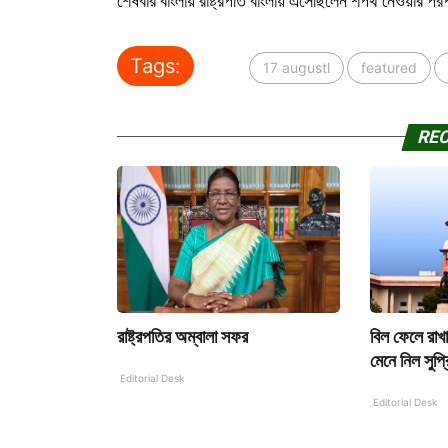
শেষবার বাংলায় রাষ্ট্রপতি বাংলায় এসেছিলেন শপথ নেওয়ার পর
Tags:
17 augustl
featured
RE
রাষ্ট্রপতির অম্বালা সফর
বিল ফেলে রাখার
মেনে নিল সুপ্র
Editorial Desk
Editorial Desk