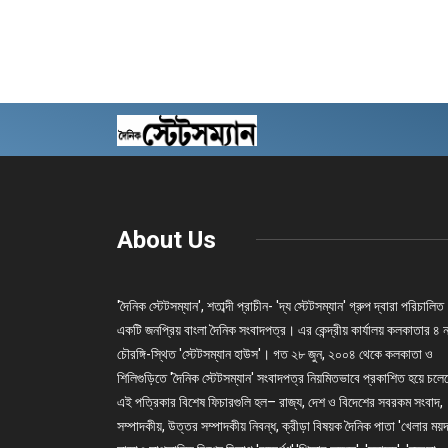
About Us
'দৈনিক স্টেটসম্যান', শতাব্দী প্রাচীন- 'দ্য স্টেটসম্যান' গ্রুপ দ্বারা পরিচালিত
একটি জনপ্রিয় বাংলা দৈনিক সংবাদপত্র। এর কেন্দ্রীয় কার্যালয় কলকাতার ৪ 
চৌরঙ্গি-স্থিত 'স্টেটসম্যান হাউস'। গত ২৮ জুন, ২০০৪ থেকে কলকাতা ও
শিলিগুড়িতে 'দৈনিক স্টেটসম্যান' সংবাদপত্র নিয়মিতভাবে প্রকাশিত হয়ে চল
এই পত্রিকার বিশেষ ফিচারগুলি হল– রাজ্য, দেশ ও বিদেশের সবরকম সংবাদ,
সম্পাদকীয়, উত্তর সম্পাদকীয় নিবন্ধ, ক্রীড়া বিষয়ক দৈনিক পাতা 'খেলার ময়দ