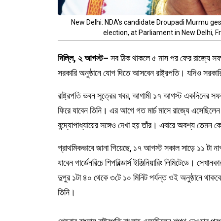
New Delhi: NDA's candidate Droupadi Murmu gestu
election, at Parliament in New Delhi, 
দিল্লি, ২ আগস্ট–
সব ঠিক থাকলে ৫ মাস পর ফের রাজ্যে সফরে
সরকারি অনুষ্ঠানে যোগ দিতে আসবেন রাষ্ট্রপতি। যদিও সরকার
রাষ্ট্রপতি ভবন সূত্রের খবর, আগামী ১৭ আগস্ট একদিনের সফর
ফিরে যাবেন তিনি। এর আগে গত মার্চ মাসে রাজ্যে এসেছিলেন রাষ্
বন্দ্যোপাধ্যায়ের সঙ্গেও দেখা হয় তাঁর। এবারে অবশ্য তেমন 
প্রাথমিকভাবে জানা গিয়েছে, ১৭ আগস্ট সকাল সাড়ে ১১ টা নাগ
যাবেন গার্ডেনরিচে শিপবিল্ডার্স ইঞ্জিনিয়ারিং লিমিটেডে। সেখ
দুপুর ১টা ৪০ থেকে ৩টে ১০ মিনিট পর্যন্ত ওই অনুষ্ঠানে থাক
তিনি।