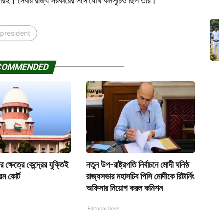
পরই। সেবার রাজ্য সরকারের সঙ্গে যৌথ কর্মসূচিও ছিল তাঁর।
president
COMMENDED
 ক্ষেত্রে কেন্দ্রের যুক্তিই
নতুন উপ-রাষ্ট্রপতি নির্বাচনে মোদী ঘনিষ্ঠ
িম কোর্ট
রাজ্যসভার মহাসচিব পিসি মোদীকে রিটার্নিং
অফিসার নিয়োগ করল কমিশন
Editorial Desk