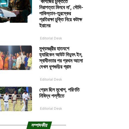
‘কাগজের চুক্তিতে
নিরাপত্তা মিলবে না’, সৌদি-
পাকিস্তান-তুরস্কের
প্রতিরক্ষা চুক্তি নিয়ে কটাক্ষ
ইরানের
Editorial Desk
মুখ্যমন্ত্রীর হাতযশে
হ্যারিকেন আউট বিদ্যুৎ ইন,
স্বাধীনতার পর প্রথম আলো
দেখল ধূপগুড়ির গ্রাম
Editorial Desk
প্রেম ছিল মুখোশ, পরিণতি
নিষিদ্ধ পল্লীতে
Editorial Desk
সম্পাদকীয়