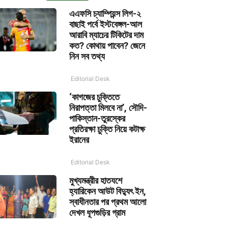
এএফসি চ্যাম্পিয়ন্স লিগ-২
বাছাই পর্বে ইস্টবেঙ্গল-আল
আরাবি ম্যাচের টিকিটের দাম
কত? কোথায় পাবেন? জেনে
নিন সব তথ্য
Editorial Desk
‘কাগজের চুক্তিতে
নিরাপত্তা মিলবে না’, সৌদি-
পাকিস্তান-তুরস্কের
প্রতিরক্ষা চুক্তি নিয়ে কটাক্ষ
ইরানের
Editorial Desk
মুখ্যমন্ত্রীর হাতযশে
হ্যারিকেন আউট বিদ্যুৎ ইন,
স্বাধীনতার পর প্রথম আলো
দেখল ধূপগুড়ির গ্রাম