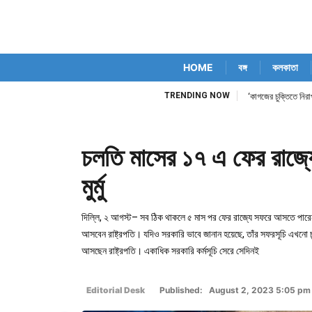
HOME
বঙ্গ
কলকাতা
TRENDING NOW
‘কাগজের চুক্তিতে নিরাপ
চলতি মাসের ১৭ এ ফের রাজ্যে
মুর্মু
দিল্লি, ২ আগস্ট– সব ঠিক থাকলে ৫ মাস পর ফের রাজ্যে সফরে আসতে পারেন রাষ
আসবেন রাষ্ট্রপতি। যদিও সরকারি ভাবে জানান হয়েছে, তাঁর সফরসূচি এখনো চ
আসছেন রাষ্ট্রপতি। একাধিক সরকারি কর্মসূচি সেরে সেদিনই
Editorial Desk
Published: August 2, 2023 5:05 pm