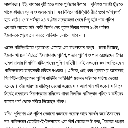
সমর্থকরা। ইট, পাথরের বৃষ্টি হতে থাকে পুলিশের উপরে। পুলিশও পালটা ছুঁড়তে
থাকে কাঁদানে গ্যাস ও জলকামান। সব মিলিয়ে পরিস্থিতি রীতিমতো অগ্নিগর্ভ
হয়ে ওঠে। শেষ পর্যন্ত ২৪ ঘণ্টার উত্তেজনা শেষে পিছু হটে পাক পুলিশ।
এরপরই লাহোর হাই কোর্ট নির্দেশ দেয় বৃহস্পতিবার সকাল ১০টা পর্যন্ত
ইমরানকে গ্রেফতার করতে অভিযান চালানো যাবে না।
এহেন পরিস্থিতিতে প্রকাশ্যে এসেছে এক চাঞ্চল্যকর তথ্য। জানা গিয়েছে,
ইমরান খানকে ‘বাঁচাতে’ ইসলামাবাদ পুলিশ, পাঞ্জাব পুলিশ ও পাক রেঞ্জারদের উপর
হামলা চালায় গিলগিট-বাল্টিস্তানের পুলিশ বাহিনী। এই সংঘর্ষের কথা জানিয়েছেন
পাকিস্তানের তথ্যমন্ত্রী মরিয়ম নওয়াজ। এদিকে, এই খবর প্রকাশ্যে আসতেই
গিলগিট-বাল্টিস্তানের পুলিশ বাহিনীর আইজিপি মহম্মদ সইদকে সরিয়ে দেওয়া
হয়েছে। তাঁর জায়গায় দায়িত্ব দেওয়া হয়েছে দার আলি খান খট্টককে। দায়িত্ব
নিয়েই ইমরানের নিরাপত্তার দায়িত্বে থাকা গিলগিট-বাল্টিস্তান পুলিশের কর্মীদের
জামান পার্ক থেকে সরিয়ে নিয়েছেন খট্টক।
যদিও পুলিশের এই পুলিশ পেটানো ঘটনাকে পরোক্ষ ভাবে সমর্থন করে ইমরানের
দল পাকিস্তান তেহরিক-ই-ইনসাফের এক শীর্ষ নেতার স্পষ্ট কথা, “আমরা পাঞ্জাব