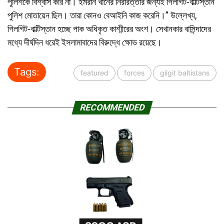
পুলিশকে বিশ্বাস করি না। ইমরান খানের নিরারত্তার জন্যই গিলগিট-বাল্টিস্তান
পুলিশ মোতায়েন ছিল। তারা কোনও বেআইনি কাজ করেনি।” উল্লেখ্য,
গিলগিট-বাল্টিস্তান হচ্ছে পাক অধিকৃত কাশ্মীরের অংশ। সেখানকার বাসিন্দাদের
মধ্যে দীর্ঘদিন ধরেই ইসলামাবাদের বিরুদ্ধে ক্ষোভ রয়েছে।
Tags:
featured
forces
gilgit baltistans
RECOMMENDED