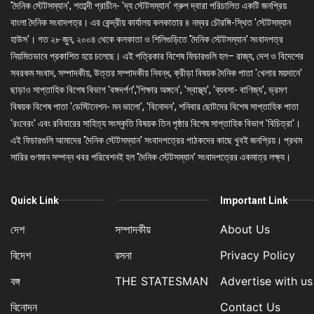
'দৈনিক স্টেটসম্যান', শতাব্দী প্রাচীন- 'দ্য স্টেটসম্যান' গ্রুপ দ্বারা পরিচালিত একটি জনপ্রিয়
বাংলা দৈনিক সংবাদপত্র। এর কেন্দ্রীয় কার্যালয় কলকাতার ৪ নম্বর চৌরঙ্গি-স্থিত 'স্টেটসম্যান
হাউস'। গত ২৮ জুন, ২০০৪ থেকে কলকাতা ও শিলিগুড়িতে 'দৈনিক স্টেটসম্যান' সংবাদপত্র
নিয়মিতভাবে প্রকাশিত হয়ে চলেছে। এই পত্রিকার বিশেষ ফিচারগুলি হল– রাজ্য, দেশ ও বিদেশের
সবরকম সংবাদ, সম্পাদকীয়, উত্তর সম্পাদকীয় নিবন্ধ, ক্রীড়া বিষয়ক দৈনিক পাতা 'খেলার ময়দানে'
ছাড়াও সাপ্তাহিক বিশেষ বিভাগ 'বঙ্গদর্পণ','শিক্ষার অঙ্গনে', 'স্বাস্থ্য', 'ব্যবসা- বাণিজ্য', ভ্রমণ
বিষয়ক বিশেষ পাতা 'ডেস্টিনেশন- মন ভালো', 'বিনোদন', শনিবার ছোটদের বিশেষ সাপ্তাহিক পাতা
'রংবেরং' এবং রবিবারের সাহিত্য সংস্কৃতি বিষয়ক তিন পৃষ্ঠার বিশেষ সাপ্তাহিক বিভাগ 'বিচিত্রা'।
এই ফিচারগুলি আমাদের 'দৈনিক স্টেটসম্যান' সংবাদপত্রের পাঠকদের কাছে খুবই জনপ্রিয়। প্রথম
সারির গুণমান সম্পন্ন খবর পরিবেশনই হল 'দৈনিক স্টেটসম্যান' সংবাদপত্রের একমাত্র লক্ষ্য।
Quick Link
Important Link
দেশ
সম্পাদকীয়
About Us
বিদেশ
রসনা
Privacy Policy
বঙ্গ
THE STATESMAN
Advertise with us
বিনোদন
Contact Us