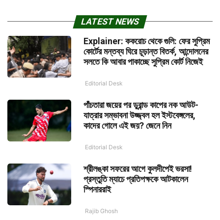
LATEST NEWS
Explainer: ককরোচ থেকে গুলি: ফের সুপ্রিম
কোর্টের মন্তব্য ঘিরে চূড়ান্ত বিতর্ক, আন্দোলনের
সলতে কি আবার পাকাচ্ছে সুপ্রিম কোর্ট নিজেই
Editorial Desk
পাঁচতারা জয়ের পর ডুরান্ড কাপের নক আউট-
যাত্রার সম্ভাবনা উজ্জ্বল হল ইস্টবেঙ্গলের,
কাদের গোলে এই জয়? জেনে নিন
Editorial Desk
শ্রীলঙ্কা সফরের আগে কুলদীপেই ভরসা!
প্রস্তুতি ম্যাচে প্রতিপক্ষকে আটকালেন
স্পিনাররাই
Rajib Ghosh