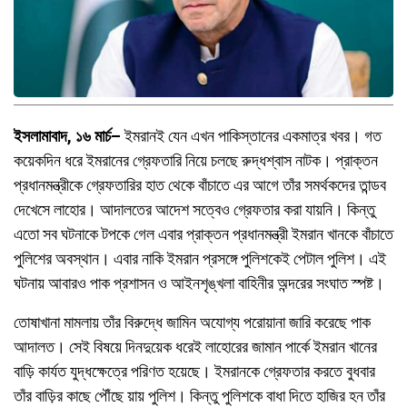
ইসলামাবাদ, ১৬ মার্চ–
ইমরানই যেন এখন পাকিস্তানের একমাত্র খবর। গত
কয়েকদিন ধরে ইমরানের গ্রেফতারি নিয়ে চলছে রুদ্ধশ্বাস নাটক। প্রাক্তন
প্রধানমন্ত্রীকে গ্রেফতারির হাত থেকে বাঁচাতে এর আগে তাঁর সমর্থকদের তান্ডব
দেখেসে লাহোর। আদালতের আদেশ সত্বেও গ্রেফতার করা যায়নি। কিন্তু
এতো সব ঘটনাকে টপকে গেল এবার প্রাক্তন প্রধানমন্ত্রী ইমরান খানকে বাঁচাতে
পুলিশের অবস্থান। এবার নাকি ইমরান প্রসঙ্গে পুলিশকেই পেটাল পুলিশ। এই
ঘটনায় আবারও পাক প্রশাসন ও আইনশৃঙ্খলা বাহিনীর অন্দরের সংঘাত স্পষ্ট।
তোষাখানা মামলায় তাঁর বিরুদ্ধে জামিন অযোগ্য পরোয়ানা জারি করেছে পাক
আদালত। সেই বিষয়ে দিনদুয়েক ধরেই লাহোরের জামান পার্কে ইমরান খানের
বাড়ি কার্যত যুদ্ধক্ষেত্রে পরিণত হয়েছে। ইমরানকে গ্রেফতার করতে বুধবার
তাঁর বাড়ির কাছে পৌঁছে য়ায় পুলিশ। কিন্তু পুলিশকে বাধা দিতে হাজির হন তাঁর