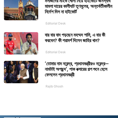
মসজিদের মাইক খোলা নিয়ে হাইকোর্টে জনস্বার্থ
মামলা দায়ের কালীঘাট তৃণমূলের, অন্তর্বর্তীকালীন
নির্দেশ দিল না হাইকোর্ট
Editorial Desk
বার বার বাদ পড়ছেন মহম্মদ শামি, এ বার কী
করবেন? কী পরামর্শ দিলেন জাহির খান?
Editorial Desk
‘তোমার নাম নরেন্দ্র, প্রধানমন্ত্রীরও নরেন্দ্র—
নামটাই অপছন্দ’, পাক বক্সারের গল্প শুনে হেসে
ফেললেন প্রধানমন্ত্রী
Rajib Ghosh