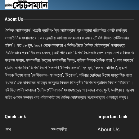
About Us
'দৈনিক স্টেটসম্যান', শতাব্দী প্রাচীন- 'দ্য স্টেটসম্যান' গ্রুপ দ্বারা পরিচালিত একটি জনপ্রিয়
বাংলা দৈনিক সংবাদপত্র। এর কেন্দ্রীয় কার্যালয় কলকাতার ৪ নম্বর চৌরঙ্গি-স্থিত 'স্টেটসম্যান
হাউস'। গত ২৮ জুন, ২০০৪ থেকে কলকাতা ও শিলিগুড়িতে 'দৈনিক স্টেটসম্যান' সংবাদপত্র
নিয়মিতভাবে প্রকাশিত হয়ে চলেছে। এই পত্রিকার বিশেষ ফিচারগুলি হল– রাজ্য, দেশ ও বিদেশের
সবরকম সংবাদ, সম্পাদকীয়, উত্তর সম্পাদকীয় নিবন্ধ, ক্রীড়া বিষয়ক দৈনিক পাতা 'খেলার ময়দানে'
ছাড়াও সাপ্তাহিক বিশেষ বিভাগ 'বঙ্গদর্পণ','শিক্ষার অঙ্গনে', 'স্বাস্থ্য', 'ব্যবসা- বাণিজ্য', ভ্রমণ
বিষয়ক বিশেষ পাতা 'ডেস্টিনেশন- মন ভালো', 'বিনোদন', শনিবার ছোটদের বিশেষ সাপ্তাহিক পাতা
'রংবেরং' এবং রবিবারের সাহিত্য সংস্কৃতি বিষয়ক তিন পৃষ্ঠার বিশেষ সাপ্তাহিক বিভাগ 'বিচিত্রা'।
এই ফিচারগুলি আমাদের 'দৈনিক স্টেটসম্যান' সংবাদপত্রের পাঠকদের কাছে খুবই জনপ্রিয়। প্রথম
সারির গুণমান সম্পন্ন খবর পরিবেশনই হল 'দৈনিক স্টেটসম্যান' সংবাদপত্রের একমাত্র লক্ষ্য।
Quick Link
Important Link
দেশ
সম্পাদকীয়
About Us