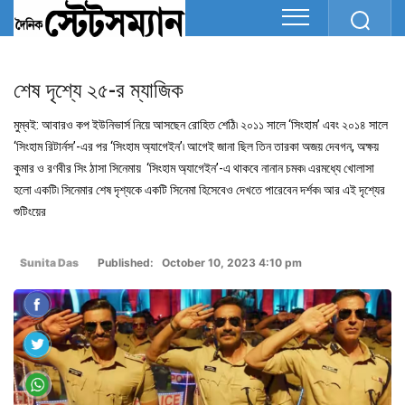
শেষ দৃশ্যে ২৫-র ম্যাজিক
মুম্বই: আবারও কপ ইউনিভার্স নিয়ে আসছেন রোহিত শেঠি৷ ২০১১ সালে ‘সিংহাম’ এবং ২০১৪ সালে
‘সিংহাম রিটার্নস’-এর পর ‘সিংহাম অ্যাগেইন’৷ আগেই জানা ছিল তিন তারকা অজয় দেবগন, অক্ষয়
কুমার ও রণবীর সিং ঠাসা সিনেমায় ‘সিংহাম অ্যাগেইন’-এ থাকবে নানান চমক৷ এরমধ্যে খোলাসা
হলো একটি৷ সিনেমার শেষ দৃশ্যকে একটি সিনেমা হিসেবেও দেখতে পারেবেন দর্শক৷ আর এই দৃশ্যের
শুটিংয়ের
Sunita Das
Published: October 10, 2023 4:10 pm