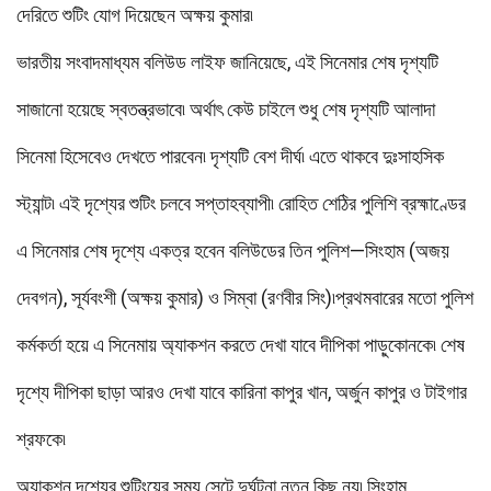
দেরিতে শুটিং যোগ দিয়েছেন অক্ষয় কুমার৷
ভারতীয় সংবাদমাধ্যম বলিউড লাইফ জানিয়েছে, এই সিনেমার শেষ দৃশ্যটি
সাজানো হয়েছে স্বতন্ত্রভাবে৷ অর্থাৎ কেউ চাইলে শুধু শেষ দৃশ্যটি আলাদা
সিনেমা হিসেবেও দেখতে পারবেন৷ দৃশ্যটি বেশ দীর্ঘ৷ এতে থাকবে দুঃসাহসিক
স্ট্যান্ট৷ এই দৃশ্যের শুটিং চলবে সপ্তাহব্যাপী৷ রোহিত শেঠির পুলিশি ব্রহ্মাণ্ডের
এ সিনেমার শেষ দৃশ্যে একত্র হবেন বলিউডের তিন পুলিশ—সিংহাম (অজয়
দেবগন), সূর্যবংশী (অক্ষয় কুমার) ও সিম্বা (রণবীর সিং)৷প্রথমবারের মতো পুলিশ
কর্মকর্তা হয়ে এ সিনেমায় অ্যাকশন করতে দেখা যাবে দীপিকা পাড়ুকোনকে৷ শেষ
দৃশ্যে দীপিকা ছাড়া আরও দেখা যাবে কারিনা কাপুর খান, অর্জুন কাপুর ও টাইগার
শ্রফকে৷
অ্যাকশন দৃশ্যের শুটিংয়ের সময় সেটে দুর্ঘটনা নতুন কিছু নয়৷ সিংহাম