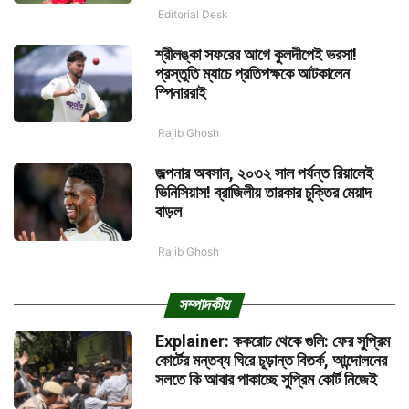
Editorial Desk
শ্রীলঙ্কা সফরের আগে কুলদীপেই ভরসা!
প্রস্তুতি ম্যাচে প্রতিপক্ষকে আটকালেন
স্পিনাররাই
Rajib Ghosh
জল্পনার অবসান, ২০৩২ সাল পর্যন্ত রিয়ালেই
ভিনিসিয়াস! ব্রাজিলীয় তারকার চুক্তির মেয়াদ
বাড়ল
Rajib Ghosh
সম্পাদকীয়
Explainer: ককরোচ থেকে গুলি: ফের সুপ্রিম
কোর্টের মন্তব্য ঘিরে চূড়ান্ত বিতর্ক, আন্দোলনের
সলতে কি আবার পাকাচ্ছে সুপ্রিম কোর্ট নিজেই