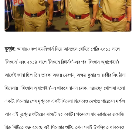
মুম্বই:
আবারও কপ ইউনিভার্স নিয়ে আসছেন রোহিত শেঠি৷ ২০১১ সালে
‘সিংহাম’ এবং ২০১৪ সালে ‘সিংহাম রিটার্নস’-এর পর ‘সিংহাম অ্যাগেইন’৷
আগেই জানা ছিল তিন তারকা অজয় দেবগন, অক্ষয় কুমার ও রণবীর সিং ঠাসা
সিনেমায় ‘সিংহাম অ্যাগেইন’-এ থাকবে নানান চমক৷ এরমধ্যে খোলাসা হলো
একটি৷ সিনেমার শেষ দৃশ্যকে একটি সিনেমা হিসেবেও দেখতে পারেবেন দর্শক৷
আর এই দৃশ্যের শুটিংয়ের বাজেট ২৫ কোটি ৷ গতমাসে হায়দরাবাদের রামোজি
ফিল্ম সিটিতে শুরু হয়েছে এই সিনেমার শুটিং৷ তখন সবাই উপস্থিত থাকলেও