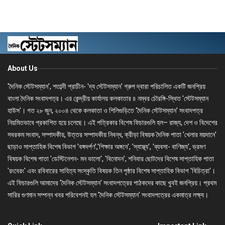
About Us
'দৈনিক স্টেটসম্যান', শতাব্দী প্রাচীন- 'দ্য স্টেটসম্যান' গ্রুপ দ্বারা পরিচালিত একটি জনপ্রিয়
বাংলা দৈনিক সংবাদপত্র। এর কেন্দ্রীয় কার্যালয় কলকাতার ৪ নম্বর চৌরঙ্গি-স্থিত 'স্টেটসম্যান
হাউস'। গত ২৮ জুন, ২০০৪ থেকে কলকাতা ও শিলিগুড়িতে 'দৈনিক স্টেটসম্যান' সংবাদপত্র
নিয়মিতভাবে প্রকাশিত হয়ে চলেছে। এই পত্রিকার বিশেষ ফিচারগুলি হল– রাজ্য, দেশ ও বিদেশের
সবরকম সংবাদ, সম্পাদকীয়, উত্তর সম্পাদকীয় নিবন্ধ, ক্রীড়া বিষয়ক দৈনিক পাতা 'খেলার ময়দানে'
ছাড়াও সাপ্তাহিক বিশেষ বিভাগ 'বঙ্গদর্পণ','শিক্ষার অঙ্গনে', 'স্বাস্থ্য', 'ব্যবসা- বাণিজ্য', ভ্রমণ
বিষয়ক বিশেষ পাতা 'ডেস্টিনেশন- মন ভালো', 'বিনোদন', শনিবার ছোটদের বিশেষ সাপ্তাহিক পাতা
'রংবেরং' এবং রবিবারের সাহিত্য সংস্কৃতি বিষয়ক তিন পৃষ্ঠার বিশেষ সাপ্তাহিক বিভাগ 'বিচিত্রা'।
এই ফিচারগুলি আমাদের 'দৈনিক স্টেটসম্যান' সংবাদপত্রের পাঠকদের কাছে খুবই জনপ্রিয়। প্রথম
সারির গুণমান সম্পন্ন খবর পরিবেশনই হল 'দৈনিক স্টেটসম্যান' সংবাদপত্রের একমাত্র লক্ষ্য।