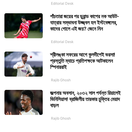
Editorial Desk
পাঁচতারা জয়ের পর ডুরান্ড কাপের নক আউট-
যাত্রার সম্ভাবনা উজ্জ্বল হল ইস্টবেঙ্গলের,
কাদের গোলে এই জয়? জেনে নিন
Editorial Desk
শ্রীলঙ্কা সফরের আগে কুলদীপেই ভরসা!
প্রস্তুতি ম্যাচে প্রতিপক্ষকে আটকালেন
স্পিনাররাই
Rajib Ghosh
জল্পনার অবসান, ২০৩২ সাল পর্যন্ত রিয়ালেই
ভিনিসিয়াস! ব্রাজিলীয় তারকার চুক্তির মেয়াদ
বাড়ল
Rajib Ghosh