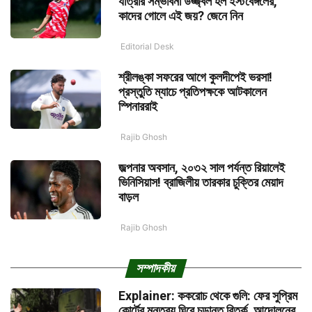
যাত্রার সম্ভাবনা উজ্জ্বল হল ইস্টবেঙ্গলের,
কাদের গোলে এই জয়? জেনে নিন
Editorial Desk
শ্রীলঙ্কা সফরের আগে কুলদীপেই ভরসা!
প্রস্তুতি ম্যাচে প্রতিপক্ষকে আটকালেন
স্পিনাররাই
Rajib Ghosh
জল্পনার অবসান, ২০৩২ সাল পর্যন্ত রিয়ালেই
ভিনিসিয়াস! ব্রাজিলীয় তারকার চুক্তির মেয়াদ
বাড়ল
Rajib Ghosh
সম্পাদকীয়
Explainer: ককরোচ থেকে গুলি: ফের সুপ্রিম
কোর্টের মন্তব্য ঘিরে চূড়ান্ত বিতর্ক, আন্দোলনের