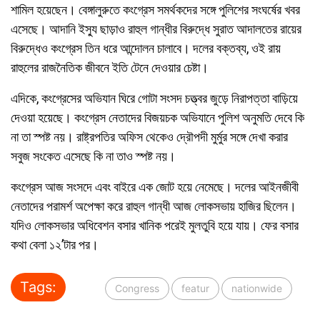
শামিল হয়েছেন। বেঙ্গালুরুতে কংগ্রেস সমর্থকদের সঙ্গে পুলিশের সংঘর্ষের খবর
এসেছে। আদানি ইস্যু ছাড়াও রাহুল গান্ধীর বিরুদ্ধে সুরাত আদালতের রায়ের
বিরুদ্ধেও কংগ্রেস তিন ধরে আন্দোলন চালাবে। দলের বক্তব্য, ওই রায়
রাহুলের রাজনৈতিক জীবনে ইতি টেনে দেওয়ার চেষ্টা।
এদিকে, কংগ্রেসের অভিযান ঘিরে গোটা সংসদ চত্ত্বর জুড়ে নিরাপত্তা বাড়িয়ে
দেওয়া হয়েছে। কংগ্রেস নেতাদের বিজয়চক অভিযানে পুলিশ অনুমতি দেবে কি
না তা স্পষ্ট নয়। রাষ্ট্রপতির অফিস থেকেও দ্রৌপদী মুর্মুর সঙ্গে দেখা করার
সবুজ সংকেত এসেছে কি না তাও স্পষ্ট নয়।
কংগ্রেস আজ সংসদে এবং বাইরে এক জোট হয়ে নেমেছে। দলের আইনজীবী
নেতাদের পরামর্শ অপেক্ষা করে রাহুল গান্ধী আজ লোকসভায় হাজির ছিলেন।
যদিও লোকসভার অধিবেশন বসার খানিক পরেই মুলতুবি হয়ে যায়। ফের বসার
কথা বেলা ১২’টার পর।
Tags:
Congress
featur
nationwide