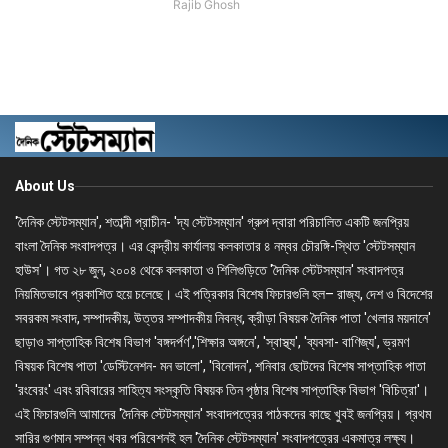
Rajib Ghosh
About Us
'দৈনিক স্টেটসম্যান', শতাব্দী প্রাচীন- 'দ্য স্টেটসম্যান' গ্রুপ দ্বারা পরিচালিত একটি জনপ্রিয়
বাংলা দৈনিক সংবাদপত্র। এর কেন্দ্রীয় কার্যালয় কলকাতার ৪ নম্বর চৌরঙ্গি-স্থিত 'স্টেটসম্যান
হাউস'। গত ২৮ জুন, ২০০৪ থেকে কলকাতা ও শিলিগুড়িতে 'দৈনিক স্টেটসম্যান' সংবাদপত্র
নিয়মিতভাবে প্রকাশিত হয়ে চলেছে। এই পত্রিকার বিশেষ ফিচারগুলি হল– রাজ্য, দেশ ও বিদেশের
সবরকম সংবাদ, সম্পাদকীয়, উত্তর সম্পাদকীয় নিবন্ধ, ক্রীড়া বিষয়ক দৈনিক পাতা 'খেলার ময়দানে'
ছাড়াও সাপ্তাহিক বিশেষ বিভাগ 'বঙ্গদর্পণ','শিক্ষার অঙ্গনে', 'স্বাস্থ্য', 'ব্যবসা- বাণিজ্য', ভ্রমণ
বিষয়ক বিশেষ পাতা 'ডেস্টিনেশন- মন ভালো', 'বিনোদন', শনিবার ছোটদের বিশেষ সাপ্তাহিক পাতা
'রংবেরং' এবং রবিবারের সাহিত্য সংস্কৃতি বিষয়ক তিন পৃষ্ঠার বিশেষ সাপ্তাহিক বিভাগ 'বিচিত্রা'।
এই ফিচারগুলি আমাদের 'দৈনিক স্টেটসম্যান' সংবাদপত্রের পাঠকদের কাছে খুবই জনপ্রিয়। প্রথম
সারির গুণমান সম্পন্ন খবর পরিবেশনই হল 'দৈনিক স্টেটসম্যান' সংবাদপত্রের একমাত্র লক্ষ্য।