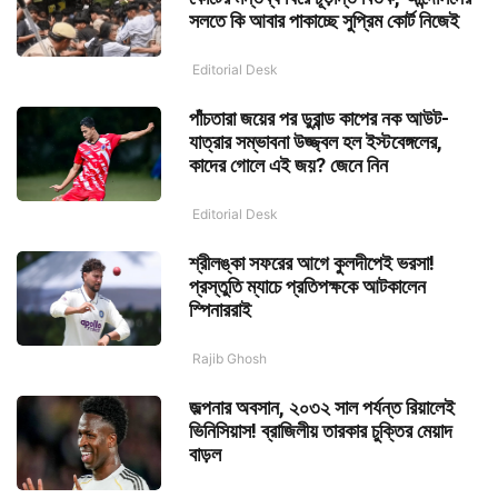
সলতে কি আবার পাকাচ্ছে সুপ্রিম কোর্ট নিজেই
Editorial Desk
পাঁচতারা জয়ের পর ডুরান্ড কাপের নক আউট-
যাত্রার সম্ভাবনা উজ্জ্বল হল ইস্টবেঙ্গলের,
কাদের গোলে এই জয়? জেনে নিন
Editorial Desk
শ্রীলঙ্কা সফরের আগে কুলদীপেই ভরসা!
প্রস্তুতি ম্যাচে প্রতিপক্ষকে আটকালেন
স্পিনাররাই
Rajib Ghosh
জল্পনার অবসান, ২০৩২ সাল পর্যন্ত রিয়ালেই
ভিনিসিয়াস! ব্রাজিলীয় তারকার চুক্তির মেয়াদ
বাড়ল