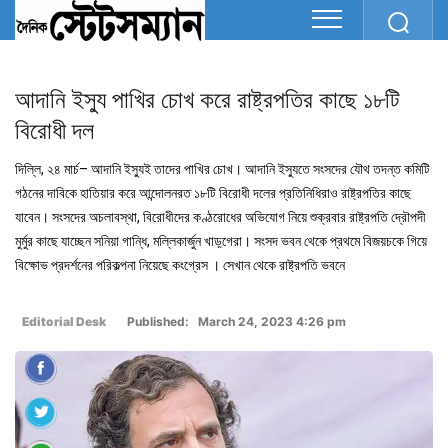
আদানি ইস্যু পাখির চোখ করে রাষ্ট্রপতির কাছে ১৮টি
বিরোধী দল
দিল্লি, ২৪ মার্চ– আদানি ইস্যুই তাদের পাখির চোখ। আদানি ইস্যুতে সংসদের যৌথ তদন্ত কমিটি
গঠনের দাবিকে হাতিয়ার করে আন্দোলনরত ১৮টি বিরোধী দলের প্রতিনিধিরাও রাষ্ট্রপতির কাছে
যাবেন। সংসদের অচলাবস্থা, বিরোধীদের কণ্ঠরোধের অভিযোগ নিয়ে শুক্রবার রাষ্ট্রপতি দ্রৌপদী
মুর্মুর কাছে যাচ্ছেন সনিয়া গান্ধি, মল্লিকার্জুন খাড়্গেরা। সংসদ ভবন থেকে প্রথমে বিজয়চকে গিয়ে
বিক্ষোভ প্রদর্শনের পরিকল্পনা নিয়েছে কংগ্রেস । সেখান থেকে রাষ্ট্রপতি ভবনে
Editorial Desk
Published: March 24, 2023 4:26 pm