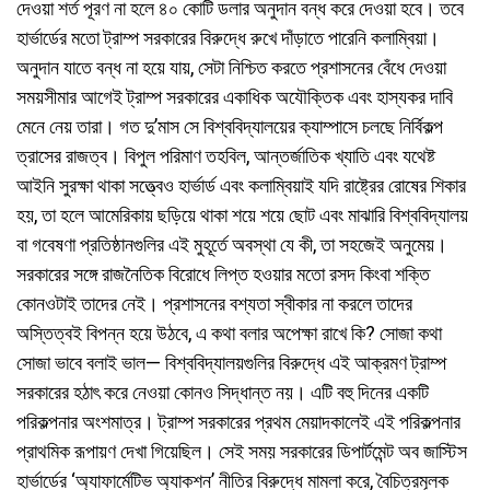
দেওয়া শর্ত পূরণ না হলে ৪০ কোটি ডলার অনুদান বন্ধ করে দেওয়া হবে। তবে
হার্ভার্ডের মতো ট্রাম্প সরকারের বিরুদ্ধে রুখে দাঁড়াতে পারেনি কলাম্বিয়া।
অনুদান যাতে বন্ধ না হয়ে যায়, সেটা নিশ্চিত করতে প্রশাসনের বেঁধে দেওয়া
সময়সীমার আগেই ট্রাম্প সরকারের একাধিক অযৌক্তিক এবং হাস্যকর দাবি
মেনে নেয় তারা। গত দু’মাস সে বিশ্ববিদ্যালয়ের ক্যাম্পাসে চলছে নির্বিকল্প
ত্রাসের রাজত্ব। বিপুল পরিমাণ তহবিল, আন্তর্জাতিক খ্যাতি এবং যথেষ্ট
আইনি সুরক্ষা থাকা সত্ত্বেও হার্ভার্ড এবং কলাম্বিয়াই যদি রাষ্ট্রের রোষের শিকার
হয়, তা হলে আমেরিকায় ছড়িয়ে থাকা শয়ে শয়ে ছোট এবং মাঝারি বিশ্ববিদ্যালয়
বা গবেষণা প্রতিষ্ঠানগুলির এই মুহূর্তে অবস্থা যে কী, তা সহজেই অনুমেয়।
সরকারের সঙ্গে রাজনৈতিক বিরোধে লিপ্ত হওয়ার মতো রসদ কিংবা শক্তি
কোনওটাই তাদের নেই। প্রশাসনের বশ্যতা স্বীকার না করলে তাদের
অস্তিত্বই বিপন্ন হয়ে উঠবে, এ কথা বলার অপেক্ষা রাখে কি? সোজা কথা
সোজা ভাবে বলাই ভাল— বিশ্ববিদ্যালয়গুলির বিরুদ্ধে এই আক্রমণ ট্রাম্প
সরকারের হঠাৎ করে নেওয়া কোনও সিদ্ধান্ত নয়। এটি বহু দিনের একটি
পরিকল্পনার অংশমাত্র। ট্রাম্প সরকারের প্রথম মেয়াদকালেই এই পরিকল্পনার
প্রাথমিক রূপায়ণ দেখা গিয়েছিল। সেই সময় সরকারের ডিপার্টমেন্ট অব জাস্টিস
হার্ভার্ডের ‘অ্যাফার্মেটিভ অ্যাকশন’ নীতির বিরুদ্ধে মামলা করে, বৈচিত্রমূলক