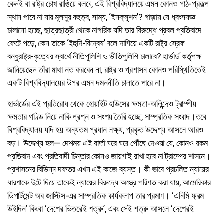
কেনই বা রাষ্ট্র চোখ রাঙিয়ে বলবে, এই বিশ্ববিদ্যালয়ে এমন কোনও পাঠ-প্রকল্প
স্থান পাবে না যার মূলসুর বহুত্ব, সাম্য, ‘ইনক্লুশন’? গাজ়ায় যে ধ্বংসযজ্ঞ
চালানো হচ্ছে, ছাত্রছাত্রী থেকে নাগরিক যদি তার বিরুদ্ধে প্রবল প্রতিবাদে
ফেটে পড়ে, কেন তাকে ‘ইহুদি-বিদ্বেষ’ বলে দাগিয়ে একটি রাষ্ট্র স্রেফ
বন্ধুরাষ্ট্র-কৃত্যের স্বার্থে নীতিপুলিশি ও ভীতিপুলিশি চালাবে? হার্ভার্ড কর্তৃপক্ষ
জানিয়েছেন তাঁরা মাথা নত করবেন না, রাষ্ট্র ও প্রশাসন কোনও পরিস্থিতিতেই
একটি বিশ্ববিদ্যালয়ের উপর এমন দমননীতি চালাতে পারে না।
হার্ভার্ডের এই প্রতিরোধ থেকে হোয়াইট হাউসের ক্ষমতা-অলিন্দেও ট্রাম্পীয়
ক্ষমতার গণ্ডি নিয়ে নাকি প্রশ্ন ও সংশয় তৈরি হচ্ছে, সাম্প্রতিক সংবাদ।তবে
বিশ্ববিদ্যালয় যদি হয় অন্যতম প্রধান লক্ষ্য, প্রকৃত উদ্দেশ্য আসলে আরও
বড়। উদ্দেশ্য হল— দেশময় এই বার্তা ঘরে ঘরে পৌঁছে দেওয়া যে, কোনও রকম
প্রতিবাদ এবং প্রতিবাদী চিন্তার কোনও জায়গাই রাখা হবে না ট্রাম্পের শাসনে।
প্রশাসনের বিভিন্ন দফতর এখন এই কাজে ব্যস্ত। কী ভাবে প্রচলিত ন্যায়ের
ধারণাকে উল্টে দিয়ে তাকেই ন্যায়ের বিরুদ্ধে অস্ত্রে পরিণত করা যায়, আমেরিকার
ডিপার্টমেন্ট অব জাস্টিস-এর সাম্প্রতিক কার্যকলাপ তার প্রমাণ। ‘এনিমি ফ্রম
উইদিন’ কিংবা ‘দেশের ভিতরেই শত্রু’, এবং সেই শত্রু আসলে ‘দেশেরই