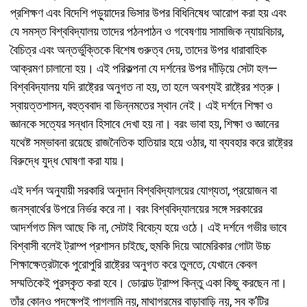
প্রশিক্ষণ এবং বিদেশি পড়ুয়াদের ভিসার উপর বিধিনিষেধ আরোপ করা হয় এবং
যে সমস্ত বিশ্ববিদ্যালয় তাদের পঠনপাঠন ও গবেষণায় সামাজিক ন্যায়বিচার,
বৈচিত্র এবং অন্তর্ভুক্তিকে বিশেষ গুরুত্ব দেয়, তাদের উপর ধারাবাহিক
আক্রমণ চালানো হয়। এই পরিকল্পনা যে দর্শনের উপর দাঁড়িয়ে সেটা হল—
বিশ্ববিদ্যালয় যদি রাষ্ট্রের অনুগত না হয়, তা হলে অবশ্যই রাষ্ট্রের শত্রু।
স্বায়ত্তশাসন, বহুত্ববাদ বা ভিন্নমতের স্থান নেই। এই দর্শনে শিক্ষা ও
জ্ঞানকে সত্যের সন্ধান হিসাবে দেখা হয় না। বরং ভাবা হয়, শিক্ষা ও জ্ঞানের
যথেষ্ট সম্ভাবনা রয়েছে রাজনৈতিক হাতিয়ার হয়ে ওঠার, যা ব্যবহার করে রাষ্ট্রের
বিরুদ্ধে যুদ্ধ ঘোষণা করা যায়।
এই দর্শন অনুযায়ী সরকারি অনুদান বিশ্ববিদ্যালয়ের যোগ্যতা, প্রয়োজন বা
জনস্বার্থের উপরে নির্ভর করে না। বরং বিশ্ববিদ্যালয়ের সঙ্গে সরকারের
আদর্শগত মিল আছে কি না, সেটাই বিবেচ্য হয়ে ওঠে। এই দর্শনে গভীর ভাবে
বিশ্বাসী বলেই ট্রাম্প প্রশাসন চাইছে, হুমকি দিয়ে আমেরিকার গোটা উচ্চ
শিক্ষাক্ষেত্রটাকে পুরোপুরি রাষ্ট্রের অনুগত করে তুলতে, যেখানে কেবল
সম্মতিকেই পুরস্কৃত করা হবে। ডোনাল্ড ট্রাম্প কিন্তু একা কিছু করছেন না।
তাঁর কোনও পদক্ষেপই পাগলামি নয়, মাথাগরমের বাড়াবাড়ি নয়, সব ক’টির