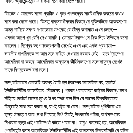
‘ফার্স্ট অ্যামেন্ডমেন্ট’-এর কথা মনে করা যেতে পারে।
ব্রিটেন ও ভারতের মতো প্রাচীন ও বৃহৎ গণতন্ত্রের সাংবিধানিক কবচের কথাও
মনে করা যেতে পারে। কিন্তু বাক্‌স্বাধীনতার বিরুদ্ধের যুক্তিটিকে আক্রমণের
অস্ত্র শাণিয়ে সমগ্র গণতন্ত্রের উপরেই যে তীব্র কশাঘাত এখন চলছে—
এমনটা আগে খুব বেশি দেখা যায়নি। ডোনাল্ড ট্রাম্প সে দিক দিয়ে ইতিহাস রচনা
করলেন। বিশ্বের বহু গণতন্ত্রপন্থী দেশেই এখন এই একই প্রবণতা—
ভারতীয় নাগরিককে তা আর মনে করিয়ে দেওয়ার দরকার নেই। তবে ট্রাম্পের
আমেরিকা যা করছে, আমেরিকার অন্যান্য কীর্তিকলাপের সঙ্গে সাযুজ্য রেখেই
তাকে বিশ্বরেকর্ড বলা চলে।
সাম্প্রতিকতম রেকর্ডটি অবশ্য তৈরি হল ট্রাম্পের আমেরিকা নয়, হার্ভার্ড
ইউনিভার্সিটির আমেরিকার সৌজন্যে। প্রবল পরাক্রান্ত রাষ্ট্রের বিরুদ্ধে রুখে
দাঁড়িয়ে হার্ভার্ড তাদের মুখের উপর স্পষ্ট বলে দিল যে তাদের বিশ্ববিদ্যালয়
কিছুতেই মাথা নত করবে না, যা-ই ঘটুক না কেন। সাম্প্রতিক পৃথিবীতে এর
তুল্য উদাহরণ আর দেখা গিয়েছে কি? ঠিকই, উৎকর্ষের গরিমা, অর্থসম্পদের
নিশ্চয়তা ছাড়া এই প্রতিস্পর্ধা ঘটতে পারত না। তবুও বলতেই হয়, আমেরিকান
প্রেসিডেন্ট বনাম আমেরিকান ইউনিভার্সিটির এই অসামান্য চিত্রনাট্যটি যে রচিত