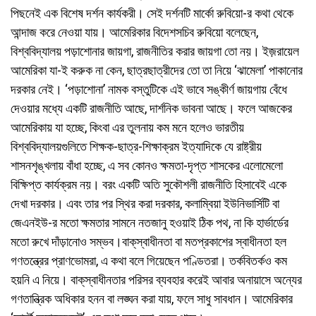
পিছনেই এক বিশেষ দর্শন কার্যকরী। সেই দর্শনটি মার্কো রুবিয়ো-র কথা থেকে
আন্দাজ করে নেওয়া যায়। আমেরিকার বিদেশসচিব রুবিয়ো বলেছেন,
বিশ্ববিদ্যালয় পড়াশোনার জায়গা, রাজনীতির করার জায়গা তো নয়। ইজ়রায়েল
আমেরিকা যা-ই করুক না কেন, ছাত্রছাত্রীদের তো তা নিয়ে ‘ঝামেলা’ পাকানোর
দরকার নেই। ‘পড়াশোনা’ নামক বস্তুটিকে এই ভাবে সঙ্কীর্ণ জায়গায় বেঁধে
দেওয়ার মধ্যে একটি রাজনীতি আছে, দার্শনিক ভাবনা আছে। ফলে আজকের
আমেরিকায় যা হচ্ছে, কিংবা এর তুলনায় কম মনে হলেও ভারতীয়
বিশ্ববিদ্যালয়গুলিতে শিক্ষক-ছাত্র-শিক্ষাক্রম ইত্যাদিকে যে রাষ্ট্রীয়
শাসনশৃঙ্খলায় বাঁধা হচ্ছে, এ সব কোনও ক্ষমতা-দৃপ্ত শাসকের এলোমেলো
বিক্ষিপ্ত কার্যক্রম নয়। বরং একটি অতি সুকৌশলী রাজনীতি হিসাবেই একে
দেখা দরকার। এবং তার পর স্থির করা দরকার, কলাম্বিয়া ইউনিভার্সিটি বা
জেএনইউ-র মতো ক্ষমতার সামনে নতজানু হওয়াই ঠিক পথ, না কি হার্ভার্ডের
মতো রুখে দাঁড়ানোও সম্ভব।বাক্‌স্বাধীনতা বা মতপ্রকাশের স্বাধীনতা হল
গণতন্ত্রের প্রাণভোমরা, এ কথা বলে গিয়েছেন পণ্ডিতরা। তর্কবিতর্কও কম
হয়নি এ নিয়ে। বাক্‌স্বাধীনতার পরিসর ব্যবহার করেই আবার অনায়াসে অন্যের
গণতান্ত্রিক অধিকার হনন বা লঙ্ঘন করা যায়, ফলে সাধু সাবধান। আমেরিকার