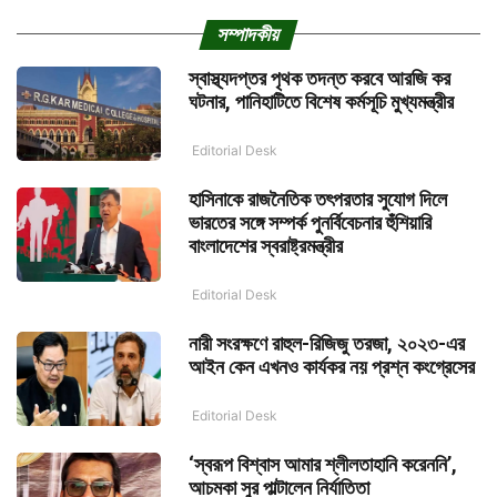
সম্পাদকীয়
স্বাস্থ্যদপ্তর পৃথক তদন্ত করবে আরজি কর
ঘটনার, পানিহাটিতে বিশেষ কর্মসূচি মুখ্যমন্ত্রীর
Editorial Desk
হাসিনাকে রাজনৈতিক তৎপরতার সুযোগ দিলে
ভারতের সঙ্গে সম্পর্ক পুনর্বিবেচনার হুঁশিয়ারি
বাংলাদেশের স্বরাষ্ট্রমন্ত্রীর
Editorial Desk
নারী সংরক্ষণে রাহুল-রিজিজু তরজা, ২০২৩-এর
আইন কেন এখনও কার্যকর নয় প্রশ্ন কংগ্রেসের
Editorial Desk
‘স্বরূপ বিশ্বাস আমার শ্লীলতাহানি করেননি’,
আচমকা সুর পাল্টালেন নির্যাতিতা