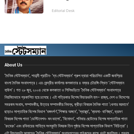
Editorial Desk
About Us
'দৈনিক স্টেটসম্যান', শতাব্দী প্রাচীন- 'দ্য স্টেটসম্যান' গ্রুপ দ্বারা পরিচালিত একটি জনপ্রিয়
বাংলা দৈনিক সংবাদপত্র। এর কেন্দ্রীয় কার্যালয় কলকাতার ৪ নম্বর চৌরঙ্গি-স্থিত 'স্টেটসম্যান
হাউস'। গত ২৮ জুন, ২০০৪ থেকে কলকাতা ও শিলিগুড়িতে 'দৈনিক স্টেটসম্যান' সংবাদপত্র
নিয়মিতভাবে প্রকাশিত হয়ে চলেছে। এই পত্রিকার বিশেষ ফিচারগুলি হল– রাজ্য, দেশ ও বিদেশের
সবরকম সংবাদ, সম্পাদকীয়, উত্তর সম্পাদকীয় নিবন্ধ, ক্রীড়া বিষয়ক দৈনিক পাতা 'খেলার ময়দানে'
ছাড়াও সাপ্তাহিক বিশেষ বিভাগ 'বঙ্গদর্পণ','শিক্ষার অঙ্গনে', 'স্বাস্থ্য', 'ব্যবসা- বাণিজ্য', ভ্রমণ
বিষয়ক বিশেষ পাতা 'ডেস্টিনেশন- মন ভালো', 'বিনোদন', শনিবার ছোটদের বিশেষ সাপ্তাহিক পাতা
'রংবেরং' এবং রবিবারের সাহিত্য সংস্কৃতি বিষয়ক তিন পৃষ্ঠার বিশেষ সাপ্তাহিক বিভাগ 'বিচিত্রা'।
এই ফিচারগুলি আমাদের 'দৈনিক স্টেটসম্যান' সংবাদপত্রের পাঠকদের কাছে খুবই জনপ্রিয়। প্রথম