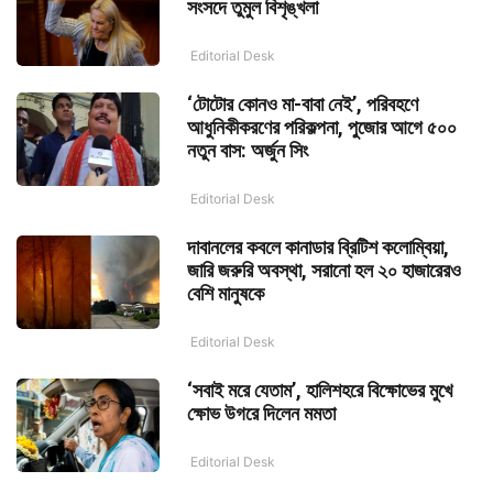
সংসদে তুমুল বিশৃঙ্খলা
Editorial Desk
‘টোটোর কোনও মা-বাবা নেই’, পরিবহণে
আধুনিকীকরণের পরিকল্পনা, পুজোর আগে ৫০০
নতুন বাস: অর্জুন সিং
Editorial Desk
দাবানলের কবলে কানাডার ব্রিটিশ কলোম্বিয়া,
জারি জরুরি অবস্থা, সরানো হল ২০ হাজারেরও
বেশি মানুষকে
Editorial Desk
‘সবাই মরে যেতাম’, হালিশহরে বিক্ষোভের মুখে
ক্ষোভ উগরে দিলেন মমতা
Editorial Desk