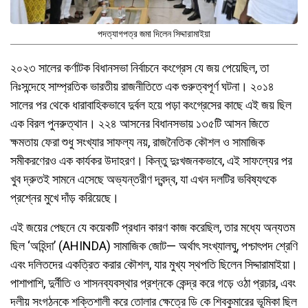
পদত্যাগপত্র জমা দিলেন সিদ্দারামাইয়া
২০২৩ সালের কর্ণাটক বিধানসভা নির্বাচনে কংগ্রেস যে জয় পেয়েছিল, তা
নিঃসন্দেহে সাম্প্রতিক ভারতীয় রাজনীতিতে এক গুরুত্বপূর্ণ ঘটনা। ২০১৪
সালের পর থেকে ধারাবাহিকভাবে দুর্বল হয়ে পড়া কংগ্রেসের কাছে এই জয় ছিল
এক বিরল পুনরুত্থান। ২২৪ আসনের বিধানসভায় ১৩৫টি আসন জিতে
ক্ষমতায় ফেরা শুধু সংখ্যার সাফল্য নয়, রাজনৈতিক কৌশল ও সামাজিক
সমীকরণেরও এক কার্যকর উদাহরণ। কিন্তু দুঃখজনকভাবে, এই সাফল্যের পর
খুব দ্রুতই সামনে এসেছে অভ্যন্তরীণ দ্বন্দ্ব, যা এখন দলটির ভবিষ্যৎকে
প্রশ্নের মুখে দাঁড় করিয়েছে।
এই জয়ের পেছনে যে কয়েকটি প্রধান কারণ কাজ করেছিল, তার মধ্যে অন্যতম
ছিল ‘অহিন্দা’ (AHINDA) সামাজিক জোট— অর্থাৎ সংখ্যালঘু, পশ্চাৎপদ শ্রেণি
এবং দলিতদের একত্রিত করার কৌশল, যার মুখ্য স্থপতি ছিলেন সিদ্দারামাইয়া।
পাশাপাশি, দুর্নীতি ও শাসনব্যবস্থার প্রশ্নকে কেন্দ্র করে গড়ে ওঠা প্রচার, এবং
দলীয় সংগঠনকে শক্তিশালী করে তোলার ক্ষেত্রে ডি কে শিবকুমারের ভূমিকা ছিল