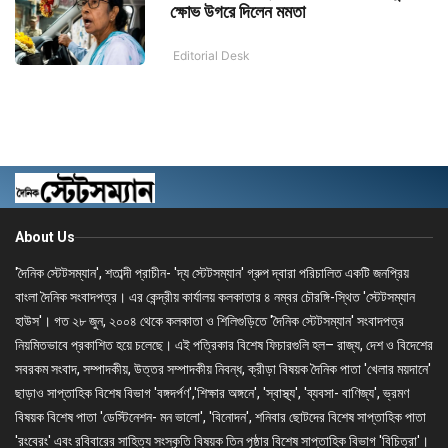
ক্ষোভ উগরে দিলেন মমতা
Editorial Desk
About Us
'দৈনিক স্টেটসম্যান', শতাব্দী প্রাচীন- 'দ্য স্টেটসম্যান' গ্রুপ দ্বারা পরিচালিত একটি জনপ্রিয়
বাংলা দৈনিক সংবাদপত্র। এর কেন্দ্রীয় কার্যালয় কলকাতার ৪ নম্বর চৌরঙ্গি-স্থিত 'স্টেটসম্যান
হাউস'। গত ২৮ জুন, ২০০৪ থেকে কলকাতা ও শিলিগুড়িতে 'দৈনিক স্টেটসম্যান' সংবাদপত্র
নিয়মিতভাবে প্রকাশিত হয়ে চলেছে। এই পত্রিকার বিশেষ ফিচারগুলি হল– রাজ্য, দেশ ও বিদেশের
সবরকম সংবাদ, সম্পাদকীয়, উত্তর সম্পাদকীয় নিবন্ধ, ক্রীড়া বিষয়ক দৈনিক পাতা 'খেলার ময়দানে'
ছাড়াও সাপ্তাহিক বিশেষ বিভাগ 'বঙ্গদর্পণ','শিক্ষার অঙ্গনে', 'স্বাস্থ্য', 'ব্যবসা- বাণিজ্য', ভ্রমণ
বিষয়ক বিশেষ পাতা 'ডেস্টিনেশন- মন ভালো', 'বিনোদন', শনিবার ছোটদের বিশেষ সাপ্তাহিক পাতা
'রংবেরং' এবং রবিবারের সাহিত্য সংস্কৃতি বিষয়ক তিন পৃষ্ঠার বিশেষ সাপ্তাহিক বিভাগ 'বিচিত্রা'।