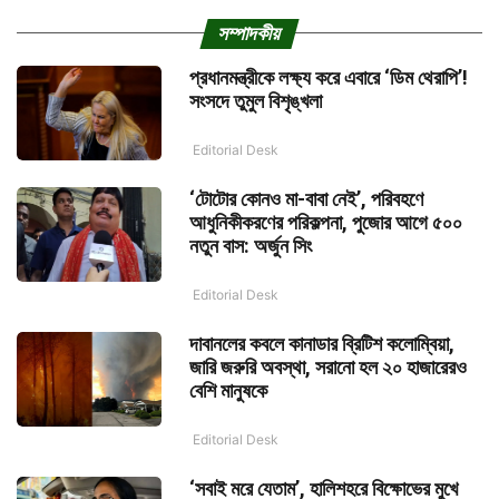
সম্পাদকীয়
প্রধানমন্ত্রীকে লক্ষ্য করে এবারে ‘ডিম থেরাপি’!
সংসদে তুমুল বিশৃঙ্খলা
Editorial Desk
‘টোটোর কোনও মা-বাবা নেই’, পরিবহণে
আধুনিকীকরণের পরিকল্পনা, পুজোর আগে ৫০০
নতুন বাস: অর্জুন সিং
Editorial Desk
দাবানলের কবলে কানাডার ব্রিটিশ কলোম্বিয়া,
জারি জরুরি অবস্থা, সরানো হল ২০ হাজারেরও
বেশি মানুষকে
Editorial Desk
‘সবাই মরে যেতাম’, হালিশহরে বিক্ষোভের মুখে