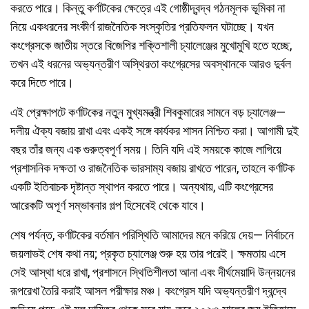
করতে পারে। কিন্তু কর্ণাটকের ক্ষেত্রে এই গোষ্ঠীদ্বন্দ্ব গঠনমূলক ভূমিকা না
নিয়ে একধরনের সংকীর্ণ রাজনৈতিক সংস্কৃতির প্রতিফলন ঘটাচ্ছে। যখন
কংগ্রেসকে জাতীয় স্তরে বিজেপির শক্তিশালী চ্যালেঞ্জের মুখোমুখি হতে হচ্ছে,
তখন এই ধরনের অভ্যন্তরীণ অস্থিরতা কংগ্রেসের অবস্থানকে আরও দুর্বল
করে দিতে পারে।
এই প্রেক্ষাপটে কর্ণাটকের নতুন মুখ্যমন্ত্রী শিবকুমারের সামনে বড় চ্যালেঞ্জ—
দলীয় ঐক্য বজায় রাখা এবং একই সঙ্গে কার্যকর শাসন নিশ্চিত করা। আগামী দুই
বছর তাঁর জন্য এক গুরুত্বপূর্ণ সময়। তিনি যদি এই সময়কে কাজে লাগিয়ে
প্রশাসনিক দক্ষতা ও রাজনৈতিক ভারসাম্য বজায় রাখতে পারেন, তাহলে কর্ণাটক
একটি ইতিবাচক দৃষ্টান্ত স্থাপন করতে পারে। অন্যথায়, এটি কংগ্রেসের
আরেকটি অপূর্ণ সম্ভাবনার গল্প হিসেবেই থেকে যাবে।
শেষ পর্যন্ত, কর্ণাটকের বর্তমান পরিস্থিতি আমাদের মনে করিয়ে দেয়— নির্বাচনে
জয়লাভই শেষ কথা নয়; প্রকৃত চ্যালেঞ্জ শুরু হয় তার পরেই। ক্ষমতায় এসে
সেই আস্থা ধরে রাখা, প্রশাসনে স্থিতিশীলতা আনা এবং দীর্ঘমেয়াদি উন্নয়নের
রূপরেখা তৈরি করাই আসল পরীক্ষার মঞ্চ। কংগ্রেস যদি অভ্যন্তরীণ দ্বন্দ্বে