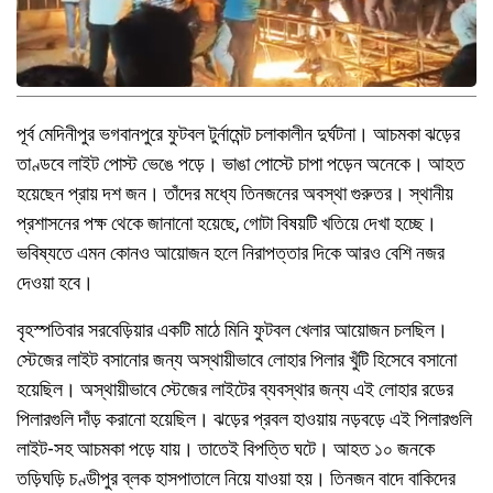
পূর্ব মেদিনীপুর ভগবানপুরে ফুটবল টুর্নামেন্ট চলাকালীন দুর্ঘটনা। আচমকা ঝড়ের
তাণ্ডবে লাইট পোস্ট ভেঙে পড়ে। ভাঙা পোস্টে চাপা পড়েন অনেকে। আহত
হয়েছেন প্রায় দশ জন। তাঁদের মধ্যে তিনজনের অবস্থা গুরুতর। স্থানীয়
প্রশাসনের পক্ষ থেকে জানানো হয়েছে, গোটা বিষয়টি খতিয়ে দেখা হচ্ছে।
ভবিষ্যতে এমন কোনও আয়োজন হলে নিরাপত্তার দিকে আরও বেশি নজর
দেওয়া হবে।
বৃহস্পতিবার সরবেড়িয়ার একটি মাঠে মিনি ফুটবল খেলার আয়োজন চলছিল।
স্টেজের লাইট বসানোর জন্য অস্থায়ীভাবে লোহার পিলার খুঁটি হিসেবে বসানো
হয়েছিল। অস্থায়ীভাবে স্টেজের লাইটের ব্যবস্থার জন্য এই লোহার রডের
পিলারগুলি দাঁড় করানো হয়েছিল। ঝড়ের প্রবল হাওয়ায় নড়বড়ে এই পিলারগুলি
লাইট-সহ আচমকা পড়ে যায়। তাতেই বিপত্তি ঘটে। আহত ১০ জনকে
তড়িঘড়ি চণ্ডীপুর ব্লক হাসপাতালে নিয়ে যাওয়া হয়। তিনজন বাদে বাকিদের