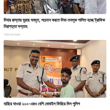
দিঘার রাস্তায় ঘুরছে যমদূত, সচেতন করতে দিঘা-তমলুক পালিত হচ্ছে ট্রাফিক
নিরাপত্তা সপ্তাহ
Editorial Desk
হারিয়ে যাওয়া ২০০-এরও বেশি মোবাইল ফিরিয়ে দিল পুলিশ