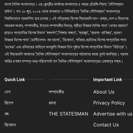
বাংলা দৈনিক সংবাদপত্র। এর কেন্দ্রীয় কার্যালয় কলকাতার ৪ নম্বর চৌরঙ্গি-স্থিত 'স্টেটসম্যান
হাউস'। গত ২৮ জুন, ২০০৪ থেকে কলকাতা ও শিলিগুড়িতে 'দৈনিক স্টেটসম্যান' সংবাদপত্র
নিয়মিতভাবে প্রকাশিত হয়ে চলেছে। এই পত্রিকার বিশেষ ফিচারগুলি হল– রাজ্য, দেশ ও বিদেশের
সবরকম সংবাদ, সম্পাদকীয়, উত্তর সম্পাদকীয় নিবন্ধ, ক্রীড়া বিষয়ক দৈনিক পাতা 'খেলার ময়দানে'
ছাড়াও সাপ্তাহিক বিশেষ বিভাগ 'বঙ্গদর্পণ','শিক্ষার অঙ্গনে', 'স্বাস্থ্য', 'ব্যবসা- বাণিজ্য', ভ্রমণ
বিষয়ক বিশেষ পাতা 'ডেস্টিনেশন- মন ভালো', 'বিনোদন', শনিবার ছোটদের বিশেষ সাপ্তাহিক পাতা
'রংবেরং' এবং রবিবারের সাহিত্য সংস্কৃতি বিষয়ক তিন পৃষ্ঠার বিশেষ সাপ্তাহিক বিভাগ 'বিচিত্রা'।
এই ফিচারগুলি আমাদের 'দৈনিক স্টেটসম্যান' সংবাদপত্রের পাঠকদের কাছে খুবই জনপ্রিয়। প্রথম
সারির গুণমান সম্পন্ন খবর পরিবেশনই হল 'দৈনিক স্টেটসম্যান' সংবাদপত্রের একমাত্র লক্ষ্য।
Quick Link
Important Link
দেশ
সম্পাদকীয়
About Us
বিদেশ
রসনা
Privacy Policy
বঙ্গ
THE STATESMAN
Advertise with us
বিনোদন
Contact Us