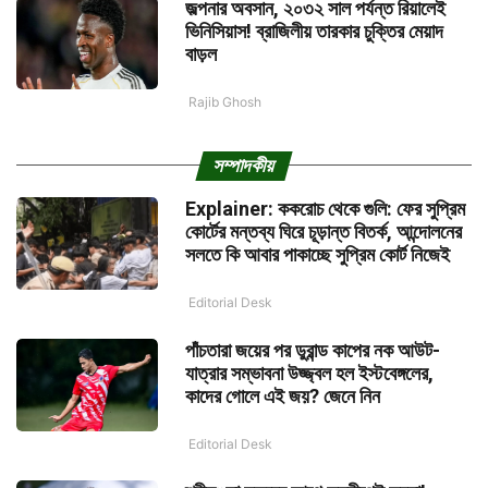
জল্পনার অবসান, ২০৩২ সাল পর্যন্ত রিয়ালেই
ভিনিসিয়াস! ব্রাজিলীয় তারকার চুক্তির মেয়াদ
বাড়ল
Rajib Ghosh
সম্পাদকীয়
Explainer: ককরোচ থেকে গুলি: ফের সুপ্রিম
কোর্টের মন্তব্য ঘিরে চূড়ান্ত বিতর্ক, আন্দোলনের
সলতে কি আবার পাকাচ্ছে সুপ্রিম কোর্ট নিজেই
Editorial Desk
পাঁচতারা জয়ের পর ডুরান্ড কাপের নক আউট-
যাত্রার সম্ভাবনা উজ্জ্বল হল ইস্টবেঙ্গলের,
কাদের গোলে এই জয়? জেনে নিন
Editorial Desk