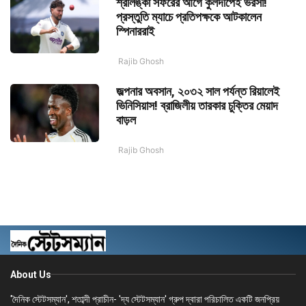
শ্রীলঙ্কা সফরের আগে কুলদীপেই ভরসা!
প্রস্তুতি ম্যাচে প্রতিপক্ষকে আটকালেন
স্পিনাররাই
Rajib Ghosh
জল্পনার অবসান, ২০৩২ সাল পর্যন্ত রিয়ালেই
ভিনিসিয়াস! ব্রাজিলীয় তারকার চুক্তির মেয়াদ
বাড়ল
Rajib Ghosh
About Us
'দৈনিক স্টেটসম্যান', শতাব্দী প্রাচীন- 'দ্য স্টেটসম্যান' গ্রুপ দ্বারা পরিচালিত একটি জনপ্রিয়