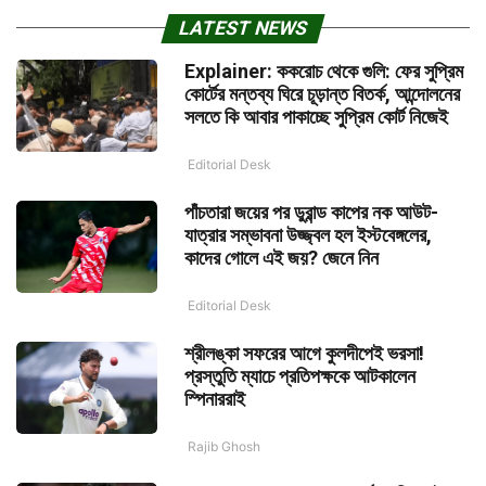
LATEST NEWS
Explainer: ককরোচ থেকে গুলি: ফের সুপ্রিম
কোর্টের মন্তব্য ঘিরে চূড়ান্ত বিতর্ক, আন্দোলনের
সলতে কি আবার পাকাচ্ছে সুপ্রিম কোর্ট নিজেই
Editorial Desk
পাঁচতারা জয়ের পর ডুরান্ড কাপের নক আউট-
যাত্রার সম্ভাবনা উজ্জ্বল হল ইস্টবেঙ্গলের,
কাদের গোলে এই জয়? জেনে নিন
Editorial Desk
শ্রীলঙ্কা সফরের আগে কুলদীপেই ভরসা!
প্রস্তুতি ম্যাচে প্রতিপক্ষকে আটকালেন
স্পিনাররাই
Rajib Ghosh