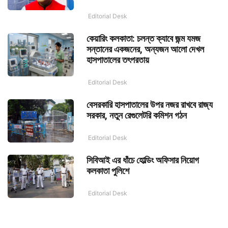
Editorial Desk
কেয়ারিং কলকাতা: চলন্ত ক্যাবে জন্ম যমজ
সন্তানের একজনের, অন্যজন আলো দেখল
হাসপাতালের তৎপরতায়
Editorial Desk
বেসরকারি হাসপাতালের উপর নজর রাখবে রাজ্য
সরকার, নতুন রেগুলেটরি কমিশন গঠন
Editorial Desk
সিবিআই এর ধাঁচে হোল্ডিং অফিসার নিয়োগ
কলকাতা পুলিশে
Editorial Desk