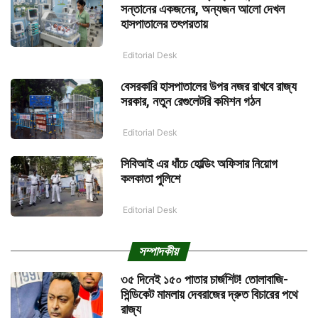
সন্তানের একজনের, অন্যজন আলো দেখল
হাসপাতালের তৎপরতায়
Editorial Desk
বেসরকারি হাসপাতালের উপর নজর রাখবে রাজ্য
সরকার, নতুন রেগুলেটরি কমিশন গঠন
Editorial Desk
সিবিআই এর ধাঁচে হোল্ডিং অফিসার নিয়োগ
কলকাতা পুলিশে
Editorial Desk
সম্পাদকীয়
৩৫ দিনেই ১৫০ পাতার চার্জশিট! তোলাবাজি-
সিন্ডিকেট মামলায় দেবরাজের দ্রুত বিচারের পথে
রাজ্য