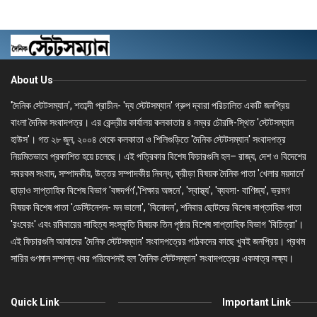
About Us
'দৈনিক স্টেটসম্যান', শতাব্দী প্রাচীন- 'দ্য স্টেটসম্যান' গ্রুপ দ্বারা পরিচালিত একটি জনপ্রিয়
বাংলা দৈনিক সংবাদপত্র। এর কেন্দ্রীয় কার্যালয় কলকাতার ৪ নম্বর চৌরঙ্গি-স্থিত 'স্টেটসম্যান
হাউস'। গত ২৮ জুন, ২০০৪ থেকে কলকাতা ও শিলিগুড়িতে 'দৈনিক স্টেটসম্যান' সংবাদপত্র
নিয়মিতভাবে প্রকাশিত হয়ে চলেছে। এই পত্রিকার বিশেষ ফিচারগুলি হল– রাজ্য, দেশ ও বিদেশের
সবরকম সংবাদ, সম্পাদকীয়, উত্তর সম্পাদকীয় নিবন্ধ, ক্রীড়া বিষয়ক দৈনিক পাতা 'খেলার ময়দানে'
ছাড়াও সাপ্তাহিক বিশেষ বিভাগ 'বঙ্গদর্পণ','শিক্ষার অঙ্গনে', 'স্বাস্থ্য', 'ব্যবসা- বাণিজ্য', ভ্রমণ
বিষয়ক বিশেষ পাতা 'ডেস্টিনেশন- মন ভালো', 'বিনোদন', শনিবার ছোটদের বিশেষ সাপ্তাহিক পাতা
'রংবেরং' এবং রবিবারের সাহিত্য সংস্কৃতি বিষয়ক তিন পৃষ্ঠার বিশেষ সাপ্তাহিক বিভাগ 'বিচিত্রা'।
এই ফিচারগুলি আমাদের 'দৈনিক স্টেটসম্যান' সংবাদপত্রের পাঠকদের কাছে খুবই জনপ্রিয়। প্রথম
সারির গুণমান সম্পন্ন খবর পরিবেশনই হল 'দৈনিক স্টেটসম্যান' সংবাদপত্রের একমাত্র লক্ষ্য।
Quick Link
Important Link