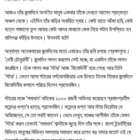
আজও তাঁর জন্মদিনে অগণিত মানুষ একবার তাঁকে দেখতে আসেন প্রত্যন্ত
অঞ্চল থেকে। এইদিন তাঁর বাড়ির অবারিত দ্বার। কেউ হাতে আঁকা ছবি, কেউ
যত্নে সাজানো ফুল আবার কেউ আদর মাখানো কেক নিয়ে সটান উপস্থিত হন
বালিগঞ্জ ফাঁড়ির উৎসবে। উৎসবই বটে!
অন্যান্য অনেকবারের জন্মদিনের মতো এবারেও তাঁর ছবি চলছে প্রেক্ষাগৃহে।
‘দেবী চৌধুরানী’। জন্মদিন পালন করলেন সেই মঞ্চে, যা একদিন তাঁকে লালন
করেছিল। ওঁকে লালন করা ‘স্টার’ আজ ‘বিনোদিনী’ হয়ে গেছে আর তিনি
‘স্টার’। ফেলে আসা স্টারের নস্ট্যালজিয়ার এক চিলতে তিলক নিজের জন্মদিনে
বিনোদিনীর কপালে পরিয়ে দিলেন প্রসেনজিৎ।
স্টারের মঞ্চে ‘সমাধান’ নাটকের ২০০০ রজনী অভিনয় করেছেন প্রবাদপ্রতীম
মহেন্দ্র গুপ্ত’র ছাত্র, প্রসেনজিৎ। মহেন্দ্র গুপ্ত আর স্টার থিয়েটার যে
অবিচ্ছেদ্য, সে তো সবাই জানেন। ভেবে দেখুন, মঞ্চের আশীর্বাদ তাঁকে যেমন
‘স্টার’ করল তেমনই ‘সমাধান’ শব্দটাকে জুড়ে দিল তাঁর সঙ্গে। বাংলা ইন্ডাস্ট্রির
বিভিন্ন মানুষের বিভিন্ন সমস্যার সমাধান করে চলেন বড় দাদার মতো! ওই যে