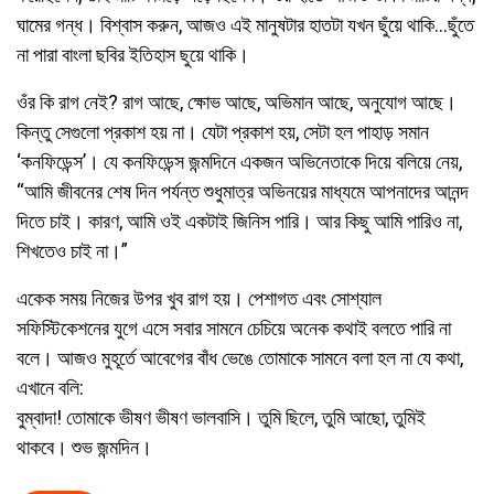
ঘামের গন্ধ। বিশ্বাস করুন, আজও এই মানুষটার হাতটা যখন ছুঁয়ে থাকি…ছুঁতে
না পারা বাংলা ছবির ইতিহাস ছুয়ে থাকি।
ওঁর কি রাগ নেই? রাগ আছে, ক্ষোভ আছে, অভিমান আছে, অনুযোগ আছে।
কিন্তু সেগুলো প্রকাশ হয় না। যেটা প্রকাশ হয়, সেটা হল পাহাড় সমান
‘কনফিডেন্স’। যে কনফিডেন্স জন্মদিনে একজন অভিনেতাকে দিয়ে বলিয়ে নেয়,
“আমি জীবনের শেষ দিন পর্যন্ত শুধুমাত্র অভিনয়ের মাধ্যমে আপনাদের আনন্দ
দিতে চাই। কারণ, আমি ওই একটাই জিনিস পারি। আর কিছু আমি পারিও না,
শিখতেও চাই না।”
একেক সময় নিজের উপর খুব রাগ হয়। পেশাগত এবং সোশ্যাল
সফিস্টিকেশনের যুগে এসে সবার সামনে চেচিয়ে অনেক কথাই বলতে পারি না
বলে। আজও মুহূর্তে আবেগের বাঁধ ভেঙে তোমাকে সামনে বলা হল না যে কথা,
এখানে বলি:
বুম্বাদা! তোমাকে ভীষণ ভীষণ ভালবাসি। তুমি ছিলে, তুমি আছো, তুমিই
থাকবে। শুভ জন্মদিন।