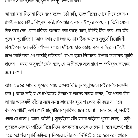
শুরুতেই বলছিলাম না, বৃত্ত সম্পূর্ণ হওয়ার কথা।
আমরা যারা সিনেমা নিয়ে অল্প হলেও চর্চা করি, হয়ত দিনের শেষে গিয়ে কোনও
গল্পই বলতে চাই…বিশ্বাস করি, সিনেমার একজন ঈশ্বর আছেন। তিনি যেমন
ঠিক করে দেন কোন চরিত্র আসলে কার কাছে যাবে, তিনিই ঠিক করে নেন তাঁর
পুজোর পুরোহিত। আজ যখন শো শুরু হওয়ার ঠিক আগের মুহূর্তে বিনোদিনী
থিয়েটারের হল ভর্তি দর্শকের সামনে দাঁড়িয়ে হাত জোড় করে বলছিলেন “এই
মঞ্চে আমি কত শো করেছি নাটকের”; তখন হয়ত সিনেমার ঈশ্বর অলক্ষ্যে মুচকি
হাসেন। হয়ত অস্ফুটে কেউ বলে, যে অতীতকে মনে রাখে – ভবিষ্যৎ তাকেই
মনে রাখে।
আজ ২০২৫ সালের পুজোর সময় এসেও বিভিন্ন প্যান্ডেলে মাইকে ‘অমরসঙ্গী’
চলে। আজ তাই যখন দর্শকদের উদ্দেশ্যে তাদের নায়ক বলেন, “আপনারা যাঁরা
আমার অমরসঙ্গী তাঁদের সঙ্গে সময় কাটানোর সুযোগ পেয়ে কী করে না এসে
থাকতে পারি”, তখন সেই মানুষটাকে স্বার্থপর মনে হয় না। মনে হয় না, সবটাই
লোক দেখানো। আজ অষ্টমী। মুম্বইতে তাঁর বাবার বাড়িতে পুজো হচ্ছে। স্ত্রী-
পুত্রকে সেখানে পাঠিয়ে দিয়ে নিজে কলকাতায় থেকে গেলেন। মনে হতেই পারে,
এতে তো ওঁর স্বার্থ জড়িত। নিজের ছবির হল ভিজিটে যেতে হবে বলে থেকে