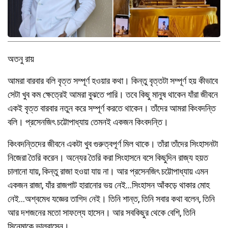
অতনু রায়
আমরা বারবার বলি বৃত্ত সম্পূর্ণ হওয়ার কথা। কিন্তু বৃত্তটা সম্পূর্ণ হয় কীভাবে
সেটা খুব কম ক্ষেত্রেই আমরা বুঝতে পারি। তবে কিছু মানুষ থাকেন যাঁরা জীবনে
একই বৃত্ত বারবার নতুন করে সম্পূর্ণ করতে থাকেন। তাঁদের আমরা কিংবদন্তি
বলি। প্রসেনজিৎ চট্টোপাধ্যায় তেমনই একজন কিংবদন্তি।
কিংবদন্তিদের জীবনে একটা খুব গুরুত্বপূর্ণ মিল থাকে। তাঁরা তাঁদের সিংহাসনটা
নিজেরা তৈরি করেন। অন্যের তৈরি করা সিংহাসনে বসে কিছুদিন রাজ্য হয়ত
চালানো যায়, কিন্তু রাজা হওয়া যায় না। আর প্রসেনজিৎ চট্টোপাধ্যায় এমন
একজন রাজা, যাঁর রাজপাট হারানোর ভয় নেই…সিংহাসন আঁকড়ে থাকার মোহ
নেই…অশ্বমেধ যজ্ঞের তাগিদ নেই। তিনি শান্ত, তিনি সবার কথা বলেন, তিনি
আর দশজনের মতো সাফল্যে হাসেন। আর সবকিছুর থেকে বেশি, তিনি
সিনেমাকে ভালবাসেন।